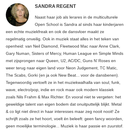
SANDRA REGENT
Naast haar job als lerares in de multiculturele
Open School is Sandra al sinds haar kinderjaren
een echte muziekfreak en ook de dansvloer maakt ze
regelmatig onveilig. Ook in muziek staat alles in het teken van
openheid: van Neil Diamond, Fleetwood Mac naar Anne Clark,
Gary Numan, Sisters of Mercy, Human League en Simple Minds
met zijsprongen naar Queen, U2, AC/DC, Guns N’ Roses en
weer terug naar eigen land voor Neon Judgement, TC Matic,
The Scabs, Gorki (en ja ook New Beat... voor de dansbenen).
Tegenwoordig vertoeft ze in het muziekwalhalla van soul, funk,
wave, electro/pop, indie en rock maar ook modern klassiek
zoals Nils Frahm & Max Richter. En vooral niet te vergeten: het
geweldige talent van eigen bodem dat onuitputtelijk blijkt. Metal
& co ligt niet direct in haar interesses maar zeg nooit nooit! Ze
schrijft zoals ze het hoort, voelt én beleeft: geen fancy woorden,
geen moeilijke terminologie... Muziek is haar passie en zuurstof.