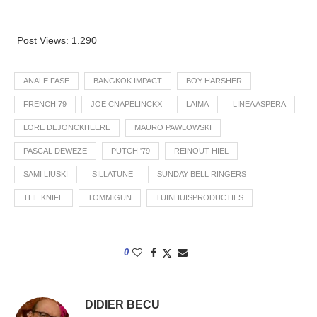
Post Views:
1.290
ANALE FASE
BANGKOK IMPACT
BOY HARSHER
FRENCH 79
JOE CNAPELINCKX
LAIMA
LINEA ASPERA
LORE DEJONCKHEERE
MAURO PAWLOWSKI
PASCAL DEWEZE
PUTCH '79
REINOUT HIEL
SAMI LIUSKI
SILLATUNE
SUNDAY BELL RINGERS
THE KNIFE
TOMMIGUN
TUINHUISPRODUCTIES
0
DIDIER BECU