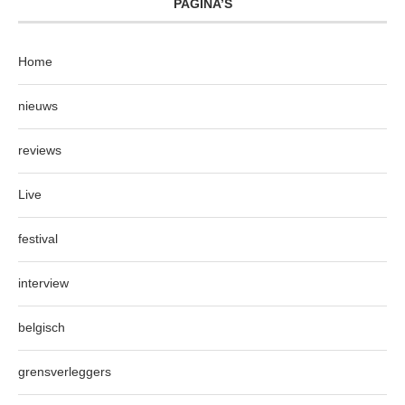
PAGINA’S
Home
nieuws
reviews
Live
festival
interview
belgisch
grensverleggers