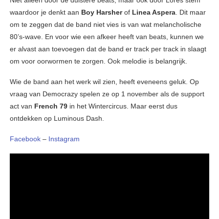
Niet alleen door de duistere beats, maar ook door Lores stem
waardoor je denkt aan
Boy Harsher
of
Linea Aspera
. Dit maar
om te zeggen dat de band niet vies is van wat melancholische
80’s-wave. En voor wie een afkeer heeft van beats, kunnen we
er alvast aan toevoegen dat de band er track per track in slaagt
om voor oorwormen te zorgen. Ook melodie is belangrijk.
Wie de band aan het werk wil zien, heeft eveneens geluk. Op
vraag van Democrazy spelen ze op 1 november als de support
act van
French 79
in het Wintercircus. Maar eerst dus
ontdekken op Luminous Dash.
Facebook
–
Instagram