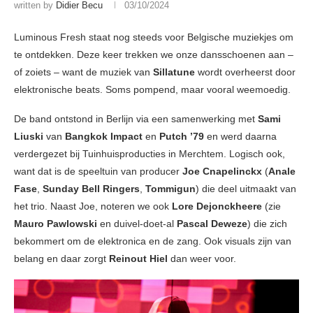
written by
Didier Becu
03/10/2024
Luminous Fresh staat nog steeds voor Belgische muziekjes om
te ontdekken. Deze keer trekken we onze dansschoenen aan –
of zoiets – want de muziek van
Sillatune
wordt overheerst door
elektronische beats. Soms pompend, maar vooral weemoedig.
De band ontstond in Berlijn via een samenwerking met
Sami
Liuski
van
Bangkok Impact
en
Putch ’79
en werd daarna
verdergezet bij Tuinhuisproducties in Merchtem. Logisch ook,
want dat is de speeltuin van producer
Joe Cnapelinckx
(
Anale
Fase
,
Sunday Bell Ringers
,
Tommigun
) die deel uitmaakt van
het trio. Naast Joe, noteren we ook
Lore Dejonckheere
(zie
Mauro Pawlowski
en duivel-doet-al
Pascal Deweze
) die zich
bekommert om de elektronica en de zang. Ook visuals zijn van
belang en daar zorgt
Reinout Hiel
dan weer voor.