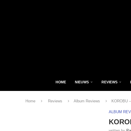
HOME
NIEUWS
REVIEWS
Home
Reviews
Album Reviews
KOROBU – K
ALBUM RE
KOROB
written by
Pa