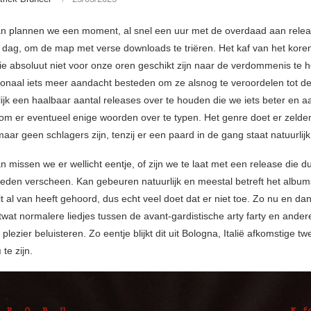
n plannen we een moment, al snel een uur met de overdaad aan rele
dag, om de map met verse downloads te triëren. Het kaf van het kore
ie absoluut niet voor onze oren geschikt zijn naar de verdommenis te 
onaal iets meer aandacht besteden om ze alsnog te veroordelen tot d
lijk een haalbaar aantal releases over te houden die we iets beter en a
 om er eventueel enige woorden over te typen. Het genre doet er zelden
aar geen schlagers zijn, tenzij er een paard in de gang staat natuurlijk
 missen we er wellicht eentje, of zijn we te laat met een release die du
leden verscheen. Kan gebeuren natuurlijk en meestal betreft het album
it al van heeft gehoord, dus echt veel doet dat er niet toe. Zo nu en d
ietwat normalere liedjes tussen de avant-gardistische arty farty en ander
plezier beluisteren. Zo eentje blijkt dit uit Bologna, Italië afkomstige 
u
te zijn.