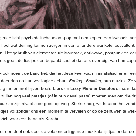
ngerige licht psychedelische avant-pop met een kop en een kwispelstaart
r heel wat deining kunnen zorgen in een of andere wankele festivaltent, 
n. Het gebruik van elementen uit krautrock, darkwave, postpunk en een
ets geeft de liedjes een bepaald cachet dat ons overtuigt van hun capac
t-rock noemt de band het, die het deze keer wat minimalistischer en e
doet dan op hun veellagige debuut
Fading | Building
, hun muziek. Ze w
aag meten met bijvoorbeeld
Liars
en
Lizzy Mercier Descloux
,maar daa
e zullen nog veel patatjes (of in hun geval pasta) moeten eten om die 
aar ze zijn alvast zeer goed op weg. Sterker nog, we houden het zon
edjes vol zonder ons een moment te vervelen of op de zenuwen te wer
p zich voor een band als Korobu.
or een deel ook door de vele onderliggende muzikale lijntjes onder de