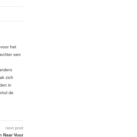
 voor het
echter een
 anders
ak zich
den in
khol de
next post
n Naar Vuur