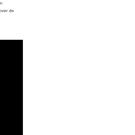
an
 over de