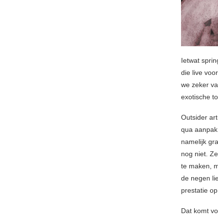
Ietwat spri
die live voo
we zeker va
exotische to
Outsider ar
qua aanpak 
namelijk gr
nog niet. Z
te maken, m
de negen li
prestatie o
Dat komt vo