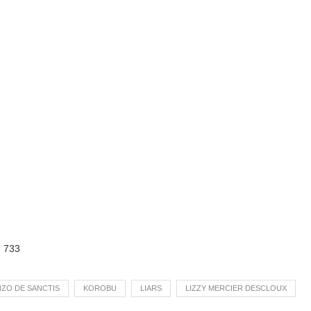
:
733
ZO DE SANCTIS
KOROBU
LIARS
LIZZY MERCIER DESCLOUX