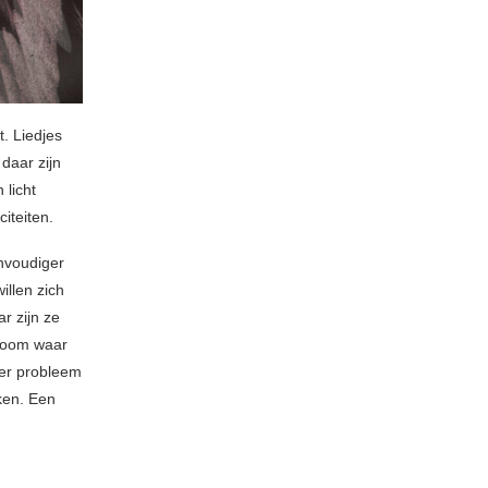
. Liedjes
daar zijn
 licht
iteiten.
envoudiger
illen zich
r zijn ze
droom waar
der probleem
ken. Een