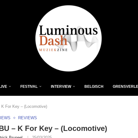
LIVE
FESTIVAL
INTERVIEW
BELGISCH
GRENSVERL
 For Key – (Locomotive)
VIEWS
REVIEWS
U – K For Key – (Locomotive)
trick Bruneel
25/03/2025