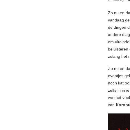
Zo nu en da
vandaag de 
de dingen d
andere diag
om uiteinde
beluisteren
zolang het m
Zo nu en dan
eventjes ge
noch kat oo
zelfs in in 
we met veel 
van
Korob