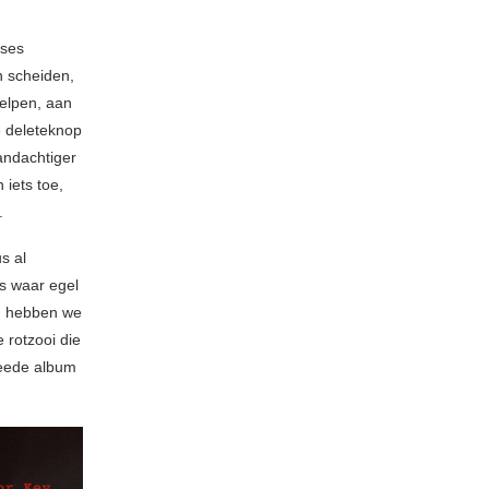
ases
n scheiden,
helpen, aan
e deleteknop
andachtiger
 iets toe,
.
s al
s waar egel
an hebben we
e rotzooi die
tweede album