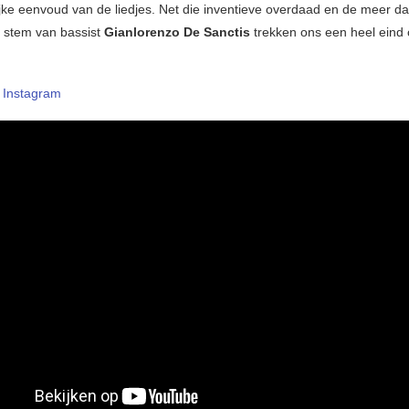
ijke eenvoud van de liedjes. Net die inventieve overdaad en de meer d
stem van bassist
Gianlorenzo De Sanctis
trekken ons een heel eind
–
Instagram