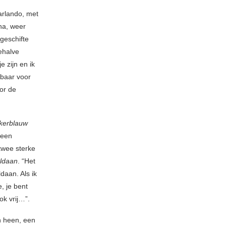
arlando, met
 na, weer
geschifte
behalve
e zijn en ik
enbaar voor
or de
kerblauw
 een
twee sterke
ldaan
. “Het
daan. Als ik
, je bent
ook vrij…”.
en heen, een