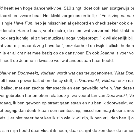
fd
heeft een hoge dancehall-vibe, S10 zingt, doet ook aan scatgewijs p
taarriff en zware beat. Het klinkt zorgeloos en lieflijk: “En ik zing na na
e single
Have Fun
, heb je misschien al gehoord en check zeker ook die 
ideoclip. Harde beats, veel electro, de stem wat vervormd. Het klinkt 
ook erg luchtig, al zit het muzikaal nogal volgepropt. “Ik wil eigenlijk bij j
aat voor mij, maar ik zeg have fun”, onzekerheid en twijfel, allicht herk
n je er allicht niet mee bezig op de dansvloer. En ook
Joanne
is voer vo
al heeft de Joanne in kwestie wel wat anders aan haar hoofd.
blauw
en
Doorweekt, Voldaan
wordt wat gas teruggenomen. Waar
Don
felt tussen power ballad en dancy stuff, is
Doorweekt, Voldaan
ei zo na
 ballad, met een zachte ritmesectie en een geweldig refrein. Van deze 
r gebroken harten of/en relaties zijn we vooral fan van
Doorweekt, Vo
daag, ik ben gewoon op straat gaan staan en nu ben ik doorweekt, vol
et begrijp dan denk ik aan een ruimteschip, misschien mag ik eens mee
ds jij er niet meer bent kan ik zijn wie ik wil zijn, ik ben vrij, dan ben jij 
uis in mijn hoofd daar vlucht ik heen, daar schijnt de zon door de ram