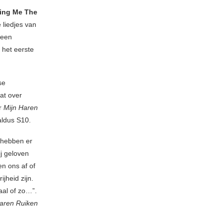
ing Me The
 liedjes van
 een
 het eerste
se
at over
ar
Mijn Haren
aldus S10.
 hebben er
ij geloven
en ons af of
jheid zijn.
aal of zo…”.
Haren Ruiken