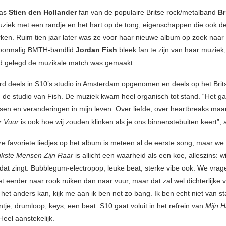
was
Stien den Hollander
fan van de populaire Britse rock/metalband
Br
uziek met een randje en het hart op de tong, eigenschappen die ook de
en. Ruim tien jaar later was ze voor haar nieuwe album op zoek naar
Voormalig BMTH-bandlid
Jordan Fish
bleek fan te zijn van haar muziek,
d gelegd de muzikale match was gemaakt.
rd deels in S10’s studio in Amsterdam opgenomen en deels op het Brit
in de studio van Fish. De muziek kwam heel organisch tot stand. “Het ga
sen en veranderingen in mijn leven. Over liefde, over heartbreaks ma
r Vuur
is ook hoe wij zouden klinken als je ons binnenstebuiten keert”, 
e favoriete liedjes op het album is meteen al de eerste song, maar we
kste Mensen Zijn Raar
is allicht een waarheid als een koe, alleszins: w
 dat zingt. Bubblegum-electropop, leuke beat, sterke vibe ook. We vrag
t eerder naar rook ruiken dan naar vuur, maar dat zal wel dichterlijke vri
 het anders kan, kijk me aan ik ben net zo bang. Ik ben echt niet van st
jntje, drumloop, keys, een beat. S10 gaat voluit in het refrein van
Mijn 
 Heel aanstekelijk.