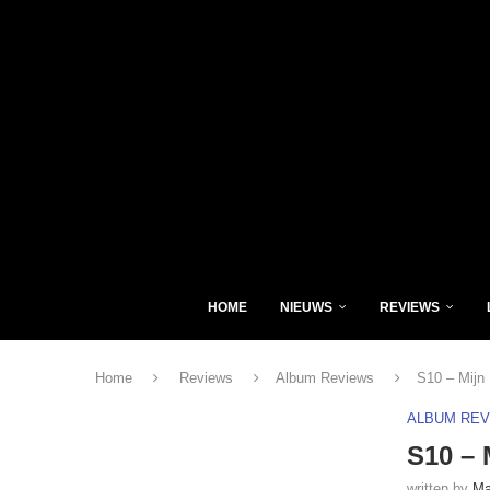
HOME
NIEUWS
REVIEWS
Home
Reviews
Album Reviews
S10 – Mijn
ALBUM RE
S10 – 
written by
Ma