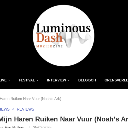
LIVE
FESTIVAL
INTERVIEW
BELGISCH
GRENSVERL
 Haren Ruiken Naar Vuur (Noah’s Ark)
VIEWS
REVIEWS
Mijn Haren Ruiken Naar Vuur (Noah’s Ar
rk Van Mullem
25/03/2025