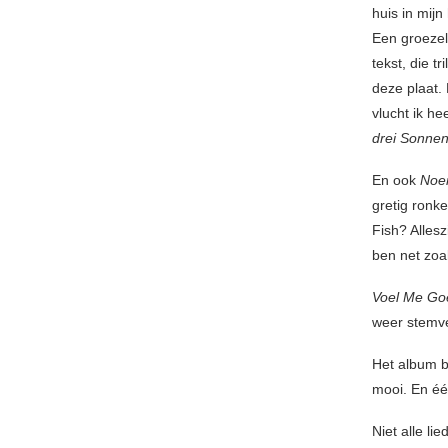
huis in mijn
Een groezel
tekst, die t
deze plaat. 
vlucht ik h
drei Sonne
En ook
Noe
gretig ronke
Fish? Alles
ben net zoals
Voel Me Go
weer stemve
Het album b
mooi. En éé
Niet alle li