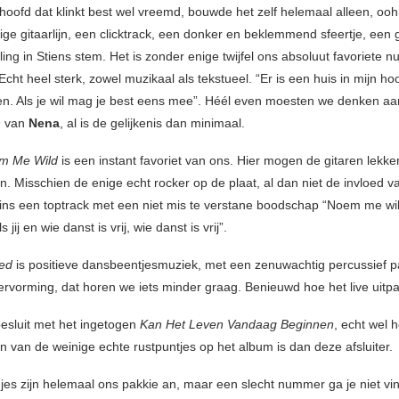
 hoofd dat klinkt best wel vreemd, bouwde het zelf helemaal alleen, oo
ige gitaarlijn, een clicktrack, een donker en beklemmend sfeertje, een
rilling in Stiens stem. Het is zonder enige twijfel ons absoluut favoriete
Echt heel sterk, zowel muzikaal als tekstueel. “Er is een huis in mijn h
een. Als je wil mag je best eens mee”. Héél even moesten we denken a
n
van
Nena
, al is de gelijkenis dan minimaal.
m Me Wild
is een instant favoriet van ons. Hier mogen de gitaren lekke
n. Misschien de enige echt rocker op de plaat, al dan niet de invloed 
zins een toptrack met een niet mis te verstane boodschap “Noem me wi
 jij en wie danst is vrij, wie danst is vrij”.
ed
is positieve dansbeentjesmuziek, met een zenuwachtig percussief p
rvorming, dat horen we iets minder graag. Benieuwd hoe het live uitpa
esluit met het ingetogen
Kan Het Leven Vandaag Beginnen
, echt wel 
n van de weinige echte rustpuntjes op het album is dan deze afsluiter.
edjes zijn helemaal ons pakkie an, maar een slecht nummer ga je niet vi