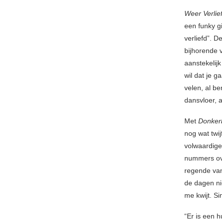
Weer Verlie
een funky gi
verliefd”. D
bijhorende v
aanstekelijk 
wil dat je g
velen, al be
dansvloer, 
Met
Donker
nog wat twij
volwaardige
nummers ove
regende van
de dagen ni
me kwijt. Sin
“Er is een h