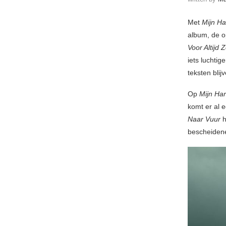
Met
Mijn H
album, de 
Voor Altijd 
iets luchtig
teksten bli
Op
Mijn Ha
komt er al 
Naar Vuur
h
bescheiden