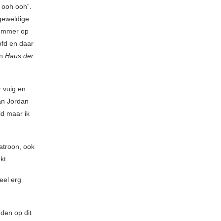
h ooh ooh”.
 geweldige
 nummer op
oofd en daar
an
Haus der
r vuig en
van Jordan
ld maar ik
atroon, ook
kt.
heel erg
nden op dit