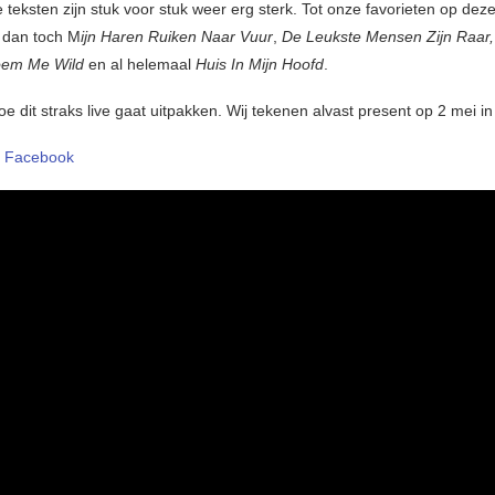
teksten zijn stuk voor stuk weer erg sterk. Tot onze favorieten op deze
 dan toch M
ijn Haren Ruiken Naar Vuur
,
De Leukste Mensen Zijn Raar,
em Me Wild
en al helemaal
Huis In Mijn Hoofd
.
e dit straks live gaat uitpakken. Wij tekenen alvast present op 2 mei 
–
Facebook