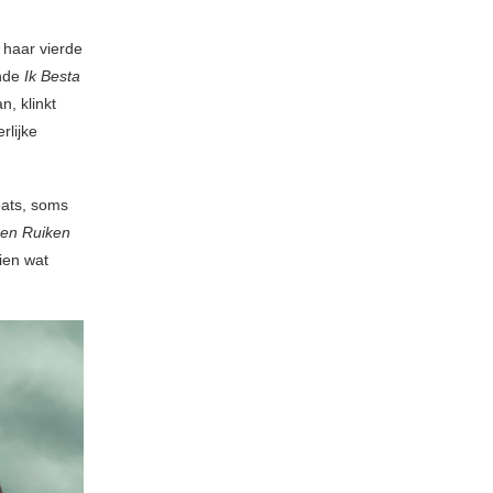
 haar vierde
onde
Ik Besta
n, klinkt
rlijke
eats, soms
ren Ruiken
ien wat