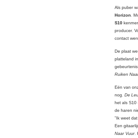
Als puber 
Horizon
. M
S10
kenmerk
producer. 
contact wer
De plaat we
platteland 
gebeurtenis
Ruiken Naa
Eén van onz
nog.
De Leu
het als S10
de haren nie
”Ik weet dat
Een gitaarli
Naar Vuur
.