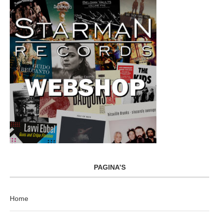
PAGINA’S
Home