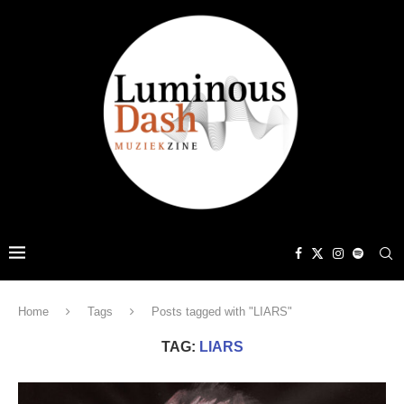
Home
Tags
Posts tagged with "LIARS"
TAG:
LIARS