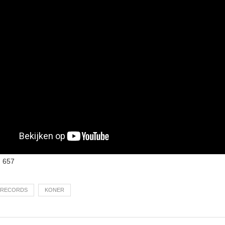
:
657
E RECORDS
KONER