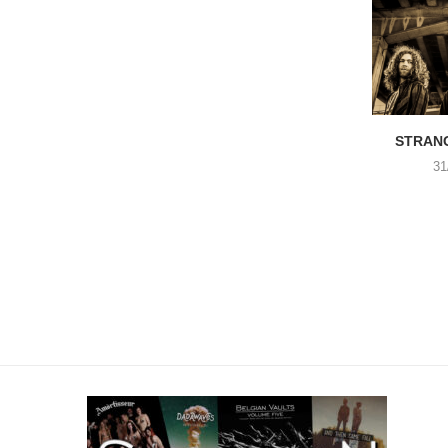
STRANG
31