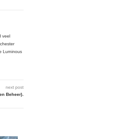
l veel
nchester
te Luminous
next post
n Beheer).