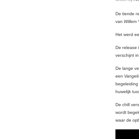
De tiende r
van
Willem 
Het werd e
De release i
verschijnt 
De lange v
een
Vangeli
begeleiding
huwelijk tu
De chill ver
wordt begel
waar de opb