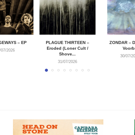
EWAYS – EP
PLAGUE THIRTEEN –
ZONDAR – D
Eroded (Loner Cult /
Voorbi
/07/2026
Shove...
30/07/2
31/07/2026