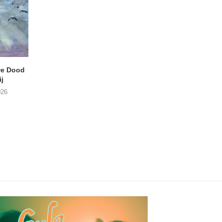
e Dood
DANIEL PEREZ – Why Is
THE SMALL SHIP
j
This Called Heaven?
Moneyfiller (Kowzi 
026
29/07/2026
28/07/2026