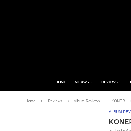
HOME
NIEUWS
REVIEWS
Home
Reviews
Album Reviews
KONER – In
ALBUM RE
KONER 
written by
An