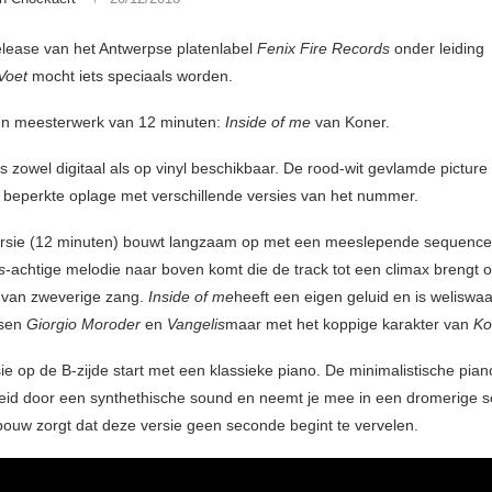
elease van het Antwerpse platenlabel
Fenix Fire Records
onder leiding
Voet
mocht iets speciaals worden.
en meesterwerk van 12 minuten:
Inside of me
van Koner.
s zowel digitaal als op vinyl beschikbaar. De rood-wit gevlamde picture
in beperkte oplage met verschillende versies van het nummer.
ersie (12 minuten) bouwt langzaam op met een meeslepende sequence
s
-achtige melodie naar boven komt die de track tot een climax brengt 
 van zweverige zang.
Inside of me
heeft een eigen geluid en is weliswa
ssen
Giorgio Moroder
en
Vangelis
maar met het koppige karakter van
Ko
sie op de B-zijde start met een klassieke piano. De minimalistische pia
eid door een synthethische sound en neemt je mee in een dromerige 
ouw zorgt dat deze versie geen seconde begint te vervelen.