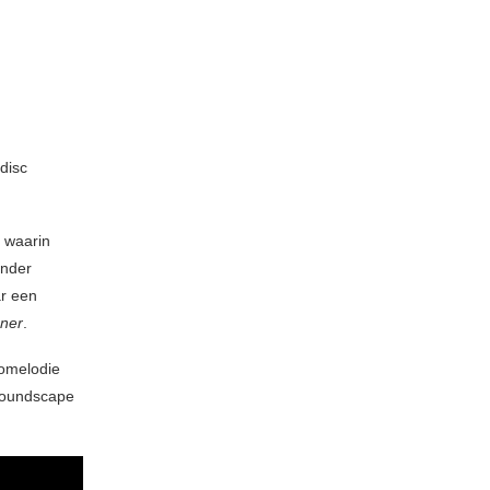
 disc
 waarin
onder
ar een
ner
.
nomelodie
soundscape