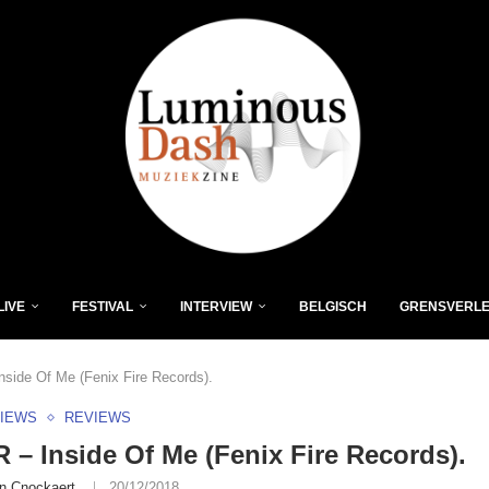
LIVE
FESTIVAL
INTERVIEW
BELGISCH
GRENSVERL
side Of Me (Fenix Fire Records).
VIEWS
REVIEWS
– Inside Of Me (Fenix Fire Records).
n Cnockaert
20/12/2018