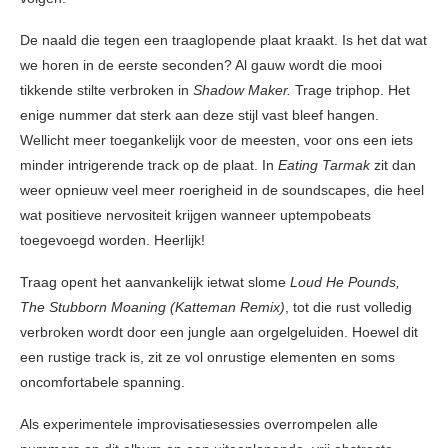
De naald die tegen een traaglopende plaat kraakt. Is het dat wat
we horen in de eerste seconden? Al gauw wordt die mooi
tikkende stilte verbroken in
Shadow Maker.
Trage triphop. Het
enige nummer dat sterk aan deze stijl vast bleef hangen.
Wellicht meer toegankelijk voor de meesten, voor ons een iets
minder intrigerende track op de plaat. In
Eating Tarmak
zit dan
weer opnieuw veel meer roerigheid in de soundscapes, die heel
wat positieve nervositeit krijgen wanneer uptempobeats
toegevoegd worden. Heerlijk!
Traag opent het aanvankelijk ietwat slome
Loud He Pounds,
The Stubborn Moaning (Katteman Remix)
, tot die rust volledig
verbroken wordt door een jungle aan orgelgeluiden. Hoewel dit
een rustige track is, zit ze vol onrustige elementen en soms
oncomfortabele spanning.
Als experimentele improvisatiesessies overrompelen alle