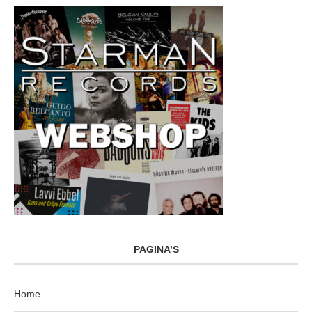
PAGINA’S
Home