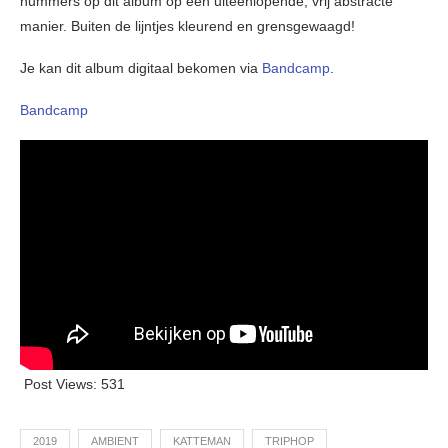
nummers op dit album op een uiteenlopende, vrij abstracte
manier. Buiten de lijntjes kleurend en grensgewaagd!
Je kan dit album digitaal bekomen via
Bandcamp
.
Bandcamp
Post Views:
531
2019
AMBIENT
KATTEMAN
TRIPHOP