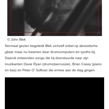
© John Blek
Normaal gezien begeleidt Blek zichzelf enkel op akoestische
gitaar maar nu kwamen daar drumcomputers en synths bij.
Daaruit ontstonden songs die hij doorstuurde naar zijn
muzikanten Davie Ryan (drums/percussie), Brian Casey (piano
en bas) en Peter O’ Sullivan die ermee aan de slag gingen.