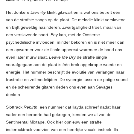
Het donkere
Eternitiy
klinkt gitzwart en is wat ons betreft één
van de strafste songs op de plaat. De melodie klinkt verslavend
en blijft geweldig nazinderen. Zwartgalligheid troef, maar van
een verslavende soort.
Foy
kan, met de Oosterse
psychedelische invloeden, minder bekoren en is niet meer dan
een opwarmer voor de finale uppercut waarmee de band ons
even later murw slaat.
Leave Me Dry
de straffe single
voorafgegaan aan de plaat is één brok opgekropte woede en
energie. Het nummer beschrijft de evolutie van verlangen naar
frustratie en zelfmedelijden. De synergie tussen de potige sound
en de scheurende gitaren deden ons even aan Savages
denken.
Slottrack
Rebirth
, een nummer dat llayda schreef nadat haar
vader een beroerte had gekregen, kenden we al van de
Sentimental Mixtape. Ook hier opnieuw een straffe
indierocktrack voorzien van een heerlijke vocale insteek. Ila