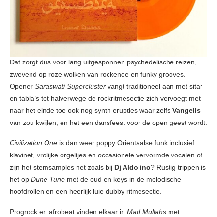
Dat zorgt dus voor lang uitgesponnen psychedelische reizen,
zwevend op roze wolken van rockende en funky grooves.
Opener
Saraswati Supercluster
vangt traditioneel aan met sitar
en tabla’s tot halverwege de rockritmesectie zich vervoegt met
naar het einde toe ook nog synth erupties waar zelfs
Vangelis
van zou kwijlen, en het een dansfeest voor de open geest wordt.
Civilization One
is dan weer poppy Orientaalse funk inclusief
klavinet, vrolijke orgeltjes en occasionele vervormde vocalen of
zijn het stemsamples net zoals bij
Dj Aldolino
? Rustig trippen is
het op
Dune Tune
met de oud en keys in de melodische
hoofdrollen en een heerlijk luie dubby ritmesectie.
Progrock en afrobeat vinden elkaar in
Mad Mullahs
met