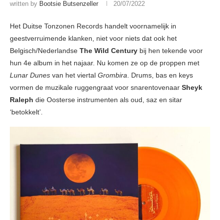
written by
Bootsie Butsenzeller
20/07/2022
Het Duitse Tonzonen Records handelt voornamelijk in
geestverruimende klanken, niet voor niets dat ook het
Belgisch/Nederlandse
The Wild Century
bij hen tekende voor
hun 4e album in het najaar. Nu komen ze op de proppen met
Lunar Dunes
van het viertal
Grombira
. Drums, bas en keys
vormen de muzikale ruggengraat voor snarentovenaar
Sheyk
Raleph
die Oosterse instrumenten als oud, saz en sitar
‘betokkelt’.