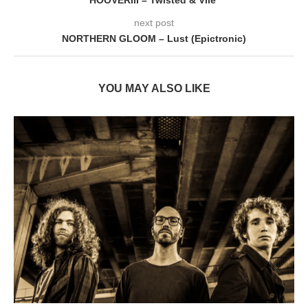
HOOVERIII – Twisted & Vile
next post
NORTHERN GLOOM – Lust (Epictronic)
YOU MAY ALSO LIKE