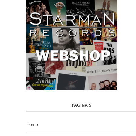
PAGINA’S
Home