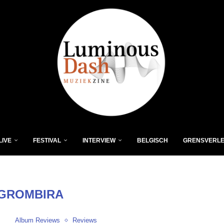
LIVE
FESTIVAL
INTERVIEW
BELGISCH
GRENSVERL
GROMBIRA
Album Reviews
Reviews