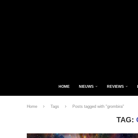
HOME
NIEUWS
REVIEWS
Home
Tags
Posts tagged with "grombira"
TAG: