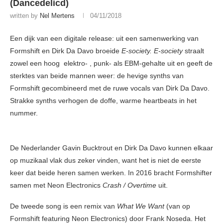
(Dancedelicd)
written by
Nel Mertens
04/11/2018
Een dijk van een digitale release: uit een samenwerking van
Formshift en Dirk Da Davo broeide
E-society. E-society
straalt
zowel een hoog elektro- , punk- als EBM-gehalte uit en geeft de
sterktes van beide mannen weer: de hevige synths van
Formshift gecombineerd met de ruwe vocals van Dirk Da Davo.
Strakke synths verhogen de doffe, warme heartbeats in het
nummer.
De Nederlander Gavin Bucktrout en Dirk Da Davo kunnen elkaar
op muzikaal vlak dus zeker vinden, want het is niet de eerste
keer dat beide heren samen werken. In 2016 bracht Formshifter
samen met Neon Electronics
Crash / Overtime
uit.
De tweede song is een remix van
What We Want
(van op
Formshift featuring Neon Electronics) door Frank Noseda. Het