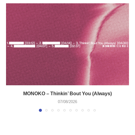
MONOKO – Thinkin’ Bout You (Always)
07/08/2026