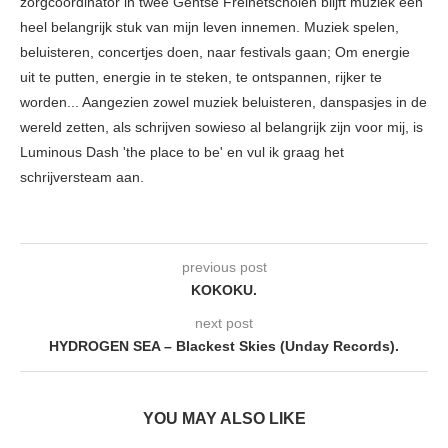
zorgcoördinator in twee Gentse Freinetscholen blijft muziek een
heel belangrijk stuk van mijn leven innemen. Muziek spelen,
beluisteren, concertjes doen, naar festivals gaan; Om energie
uit te putten, energie in te steken, te ontspannen, rijker te
worden... Aangezien zowel muziek beluisteren, danspasjes in de
wereld zetten, als schrijven sowieso al belangrijk zijn voor mij, is
Luminous Dash 'the place to be' en vul ik graag het
schrijversteam aan.
previous post
KOKOKU.
next post
HYDROGEN SEA – Blackest Skies (Unday Records).
YOU MAY ALSO LIKE