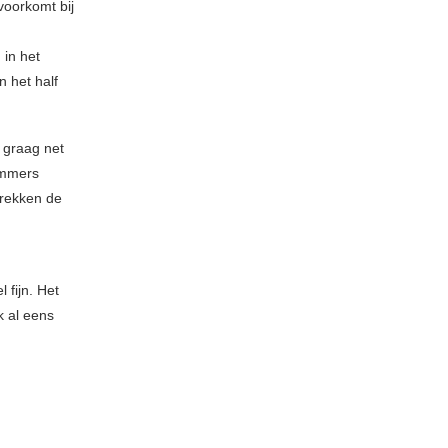
voorkomt bij
 in het
 het half
d graag net
nummers
trekken de
 fijn. Het
k al eens