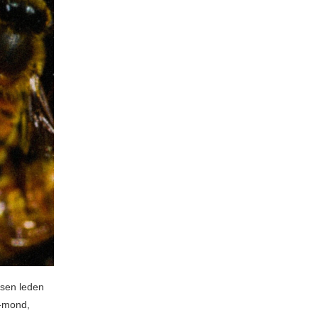
ussen leden
p-mond,