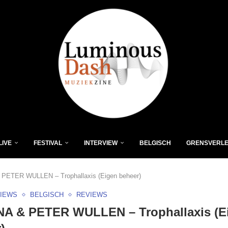
LIVE
FESTIVAL
INTERVIEW
BELGISCH
GRENSVERL
PETER WULLEN – Trophallaxis (Eigen beheer)
VIEWS
BELGISCH
REVIEWS
NA & PETER WULLEN – Trophallaxis (E