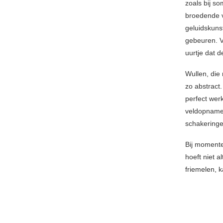
zoals bij s
broedende v
geluidskuns
gebeuren. V
uurtje dat d
Wullen, die 
zo abstract.
perfect wer
veldopnames
schakeringe
Bij momenten
hoeft niet 
friemelen,