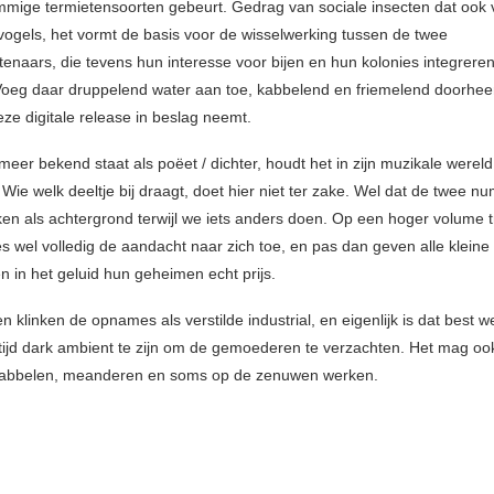
ommige termietensoorten gebeurt. Gedrag van sociale insecten dat ook 
ogels, het vormt de basis voor de wisselwerking tussen de twee
tenaars, die tevens hun interesse voor bijen en hun kolonies integreren
oeg daar druppelend water aan toe, kabbelend en friemelend doorheen
eze digitale release in beslag neemt.
meer bekend staat als poëet / dichter, houdt het in zijn muzikale werel
 Wie welk deeltje bij draagt, doet hier niet ter zake. Wel dat de twee 
ken als achtergrond terwijl we iets anders doen. Op een hoger volume 
 wel volledig de aandacht naar zich toe, en pas dan geven alle kleine
n in het geluid hun geheimen echt prijs.
 klinken de opnames als verstilde industrial, en eigenlijk is dat best wel
altijd dark ambient te zijn om de gemoederen te verzachten. Het mag oo
 kabbelen, meanderen en soms op de zenuwen werken.