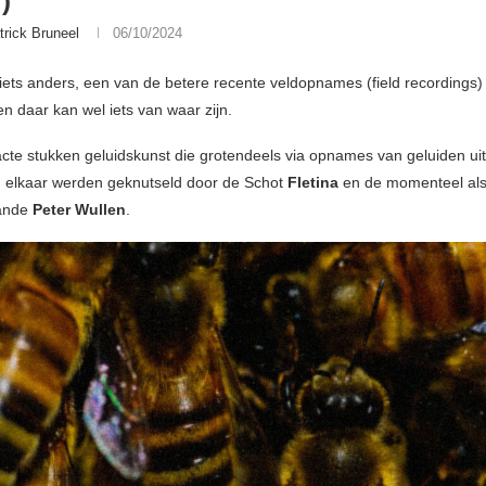
)
trick Bruneel
06/10/2024
 iets anders, een van de betere recente veldopnames (field recordings)
 daar kan wel iets van waar zijn.
cte stukken geluidskunst die grotendeels via opnames van geluiden ui
 elkaar werden geknutseld door de Schot
Fletina
en de momenteel al
aande
Peter Wullen
.