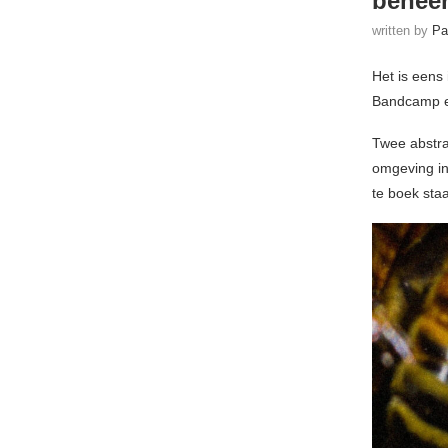
beheer
written by
Pa
Het is eens
Bandcamp en
Twee abstra
omgeving in
te boek st