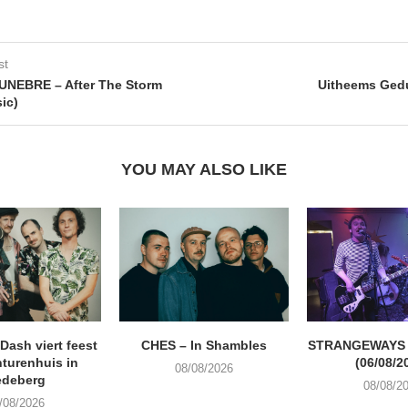
st
NEBRE – After The Storm
Uitheems Gedu
ic)
YOU MAY ALSO LIKE
ash viert feest
CHES – In Shambles
STRANGEWAYS G
turenhuis in
(06/08/2
08/08/2026
edeberg
08/08/2
/08/2026