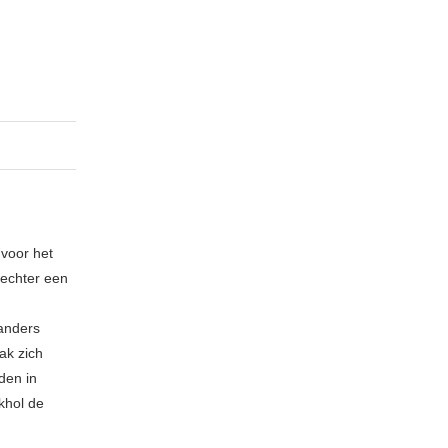
 voor het
echter een
 anders
ak zich
den in
khol de