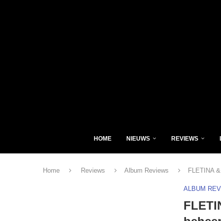
HOME
NIEUWS
REVIEWS
Home
Reviews
Album Reviews
FLETINA & 
ALBUM RE
FLETI