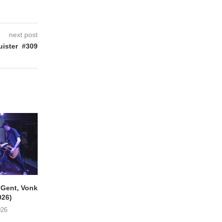
next post
ister #309
ent, Vonk
SIGLO XX Fonnefeesten
MONOKO – Thinkin’
026)
(06/08/2026)
You (Always)
026
08/08/2026
07/08/2026