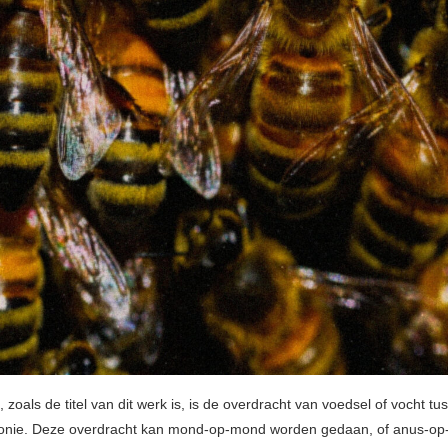
, zoals de titel van dit werk is, is de overdracht van voedsel of vocht t
lonie. Deze overdracht kan mond-op-mond worden gedaan, of anus-o