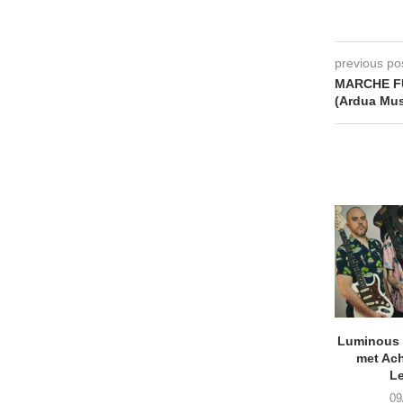
previous po
MARCHE FU
(Ardua Mus
Luminous D
met Ach
L
09