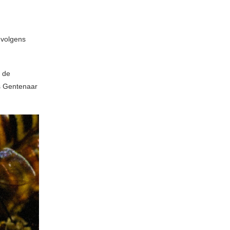
 volgens
t de
s Gentenaar