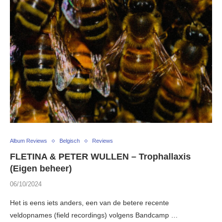
Album Reviews
Belgisch
Reviews
FLETINA & PETER WULLEN – Trophallaxis
(Eigen beheer)
06/10/2024
Het is eens iets anders, een van de betere recente
veldopnames (field recordings) volgens Bandcamp …