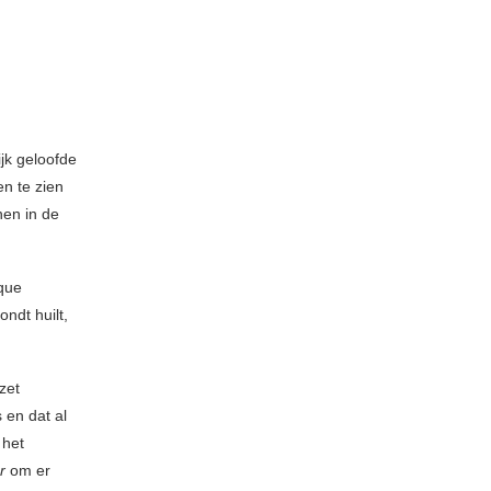
jk geloofde
n te zien
nen in de
sque
ndt huilt,
 zet
 en dat al
 het
r
om er