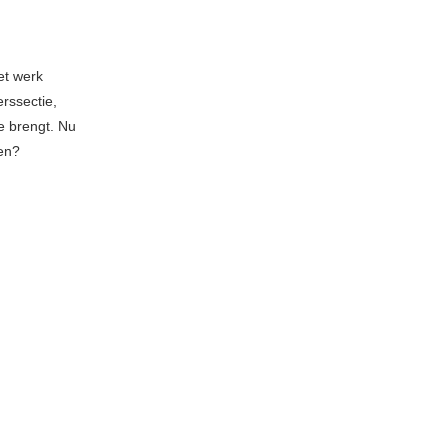
et werk
rssectie,
e brengt. Nu
gen?