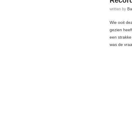
Record
written by
Ba
Wie ooit de
gezien heef
een strakke
was de vraa