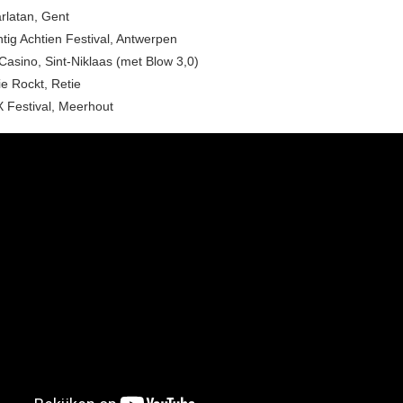
rlatan, Gent
ntig Achtien Festival, Antwerpen
Casino, Sint-Niklaas (met Blow 3,0)
ie Rockt, Retie
 Festival, Meerhout