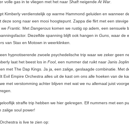
r volle gas in te vliegen met het naar
Shaft
neigende
At War
.
pt Kimberly verdienstelijk op warme Hammond geluiden en wanneer de
at deze song naar een mooi hoogtepunt. Zappa die flirt met een stevige
n we
Frantic
. Met
Dangerous
komen we rustig op adem, een sensuele b
anningsfactor. Diezelfde spanning blijft ook hangen in
Guns
, waar de 
ers van Stax en Motown in weerklinken.
 een hypnotiserende zwoele psychedelische trip waar we zeker geen n
berly laat het beest los in
Fool
, een nummer dat ruikt naar Janis Joplin
n met The Dap Kings. Ja ja, een zalige, geslaagde combinatie. Met de
t Evil Empire Orchestra alles uit de kast om ons alle hoeken van de ka
 we met verstomming achter blijven met wat we nu allemaal juist voorg
regen.
elooflijk straffe trip hebben we hier gekregen. Elf nummers met een p
n zalige soul power!
Orchestra is live te zien op: