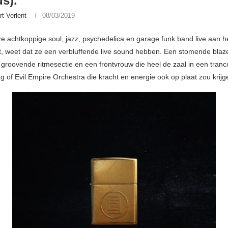
s).
rt Verlent
08/03/2019
ze achtkoppige soul, jazz, psychedelica en garage funk band live aan h
t, weet dat ze een verbluffende live sound hebben. Een stomende blaze
 groovende ritmesectie en een frontvrouw die heel de zaal in een tranc
g of Evil Empire Orchestra die kracht en energie ook op plaat zou krij