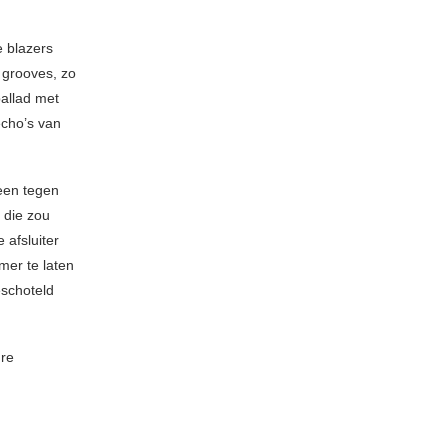
 blazers
 grooves, zo
allad met
echo’s van
een tegen
 die zou
 afsluiter
mer te laten
eschoteld
ure