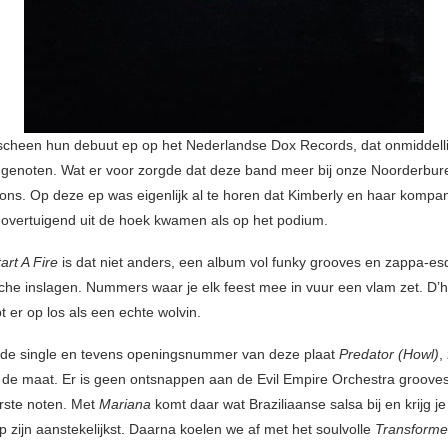
scheen hun debuut ep op het Nederlandse Dox Records, dat onmiddelli
dgenoten. Wat er voor zorgde dat deze band meer bij onze Noorderbure
 ons. Op deze ep was eigenlijk al te horen dat Kimberly en haar kompa
 overtuigend uit de hoek kwamen als op het podium.
art A Fire
is dat niet anders, een album vol funky grooves en zappa-e
che inslagen. Nummers waar je elk feest mee in vuur een vlam zet. D’ho
t er op los als een echte wolvin.
nde single en tevens openingsnummer van deze plaat
Predator (Howl)
,
k de maat. Er is geen ontsnappen aan de Evil Empire Orchestra grooves
rste noten. Met
Mariana
komt daar wat Braziliaanse salsa bij en krijg je
p zijn aanstekelijkst. Daarna koelen we af met het soulvolle
Transforme