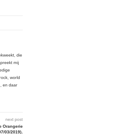
ekweekt, die
spreekt mij
ledige
rock, world
n, en daar
next post
e Orangerie
07/03/2019).