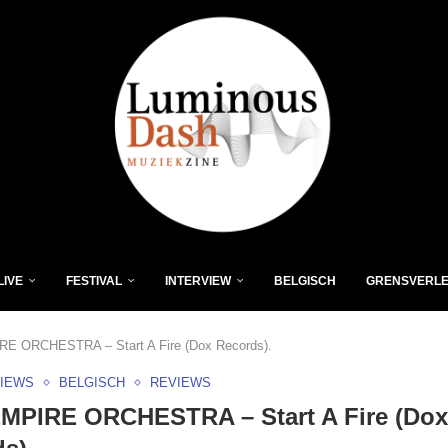
LIVE
FESTIVAL
INTERVIEW
BELGISCH
GRENSVERL
E ORCHESTRA – Start A Fire (Dox Records).
VIEWS
BELGISCH
REVIEWS
EMPIRE ORCHESTRA – Start A Fire (Dox