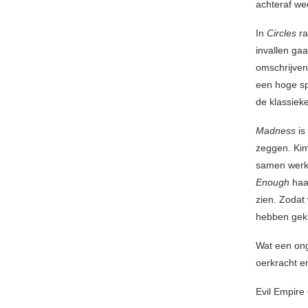
achteraf wee
In
Circles
ra
invallen ga
omschrijve
een hoge sp
de klassiek
Madness
is
zeggen. Kim
samen werke
Enough
haal
zien. Zodat
hebben gek
Wat een ong
oerkracht e
Evil Empire 