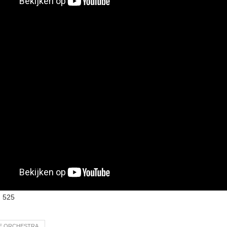
:
525
RE ORCHESTRA