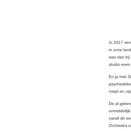
In 2017 ver
in onze lan
was dan bij
studio even
En ja met
St
psychedelis
roept en rap
De al geke
onmiddellij
vanaf de ee
Orchestra o