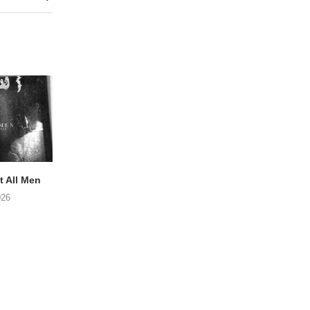
 All Men
NOAH TATE – Boy Gum
Vijf keer talent i
Buurtkroeg Mos
026
06/08/2026
05/08/2026