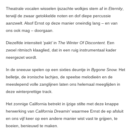
Theatrale vocalen wisselen ijszachte wolkjes stem af in
Eternity
,
terwijl de zwaar getokkelde noten en dof diepe percussie
aanzwelt. Alsof Ernst op deze manier oneindig lang – en van
ons ook mag – doorgaan.
Diezelfde intensiteit ‘pakt’ in
The Winter Of Discontent.
Een
zwoel ritmisch klaaglied, dat in een ruig instrumentaal kader
neergezet wordt.
In de sneeuw spelen op een sixties deuntje in
Bygone Snow.
Het
belletje, de ironische lachjes, de speelse melodieën en de
meeslepend volle zanglijnen laten ons helemaal meeglijden in
deze winterprettige track.
Het zonnige California betrekt in ijzige stilte met deze knappe
herwerking van
California Dreamin’
waarmee Ernst de ep afsluit
en ons vijf keer op een andere manier wist vast te grijpen, te
boeien, benieuwd te maken.