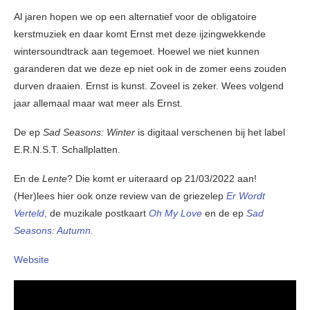
Al jaren hopen we op een alternatief voor de obligatoire
kerstmuziek en daar komt Ernst met deze ijzingwekkende
wintersoundtrack aan tegemoet. Hoewel we niet kunnen
garanderen dat we deze ep niet ook in de zomer eens zouden
durven draaien. Ernst is kunst. Zoveel is zeker. Wees volgend
jaar allemaal maar wat meer als Ernst.
De ep
Sad Seasons:
Winter
is digitaal verschenen bij het label
E.R.N.S.T. Schallplatten.
En de
Lente
? Die komt er uiteraard op 21/03/2022 aan!
(Her)lees hier ook onze review van de griezelep
Er Wordt
Verteld
,
de muzikale postkaart
Oh My Love
en de ep
Sad
Seasons: Autumn.
Website