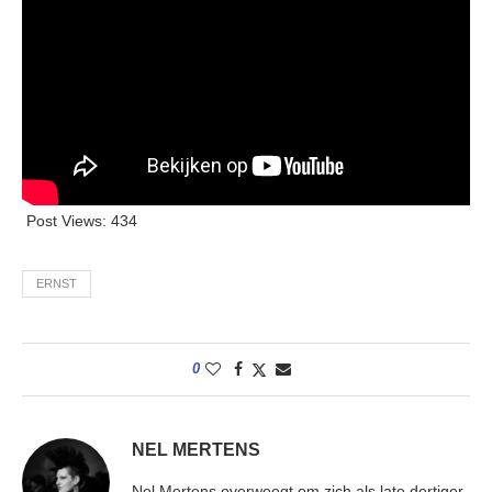
Post Views:
434
ERNST
0
NEL MERTENS
Nel Mertens overweegt om zich als late dertiger