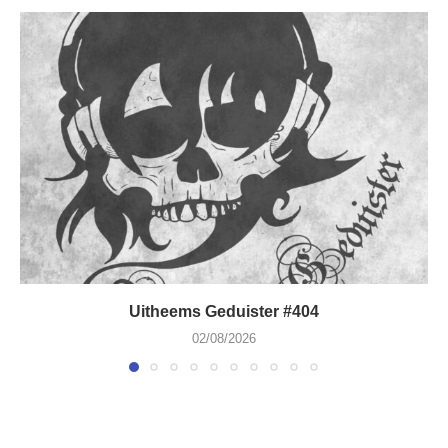
Uitheems Geduister #404
02/08/2026