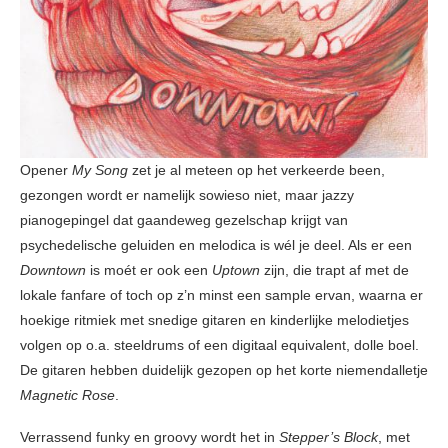
Opener
My Song
zet je al meteen op het verkeerde been,
gezongen wordt er namelijk sowieso niet, maar jazzy
pianogepingel dat gaandeweg gezelschap krijgt van
psychedelische geluiden en melodica is wél je deel. Als er een
Downtown
is moét er ook een
Uptown
zijn, die trapt af met de
lokale fanfare of toch op z’n minst een sample ervan, waarna er
hoekige ritmiek met snedige gitaren en kinderlijke melodietjes
volgen op o.a. steeldrums of een digitaal equivalent, dolle boel.
De gitaren hebben duidelijk gezopen op het korte niemendalletje
Magnetic Rose
.
Verrassend funky en groovy wordt het in
Stepper’s Block
, met