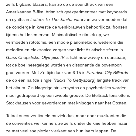
zelfs bigband blazers; kan zo op de soundtrack van een
Amerikaanse B-film. Aritmisch geëxperimenteer met keyboards
en synths in
Letters To The Janitor
waarvan we vermoeden dat
de conciërge in kwestie de wenkbrauwen behoorlijk zal fronsen
tijdens het lezen ervan. Minimalistische ritmiek op, we
vermoeden rototoms, een mooie pianomelodie, wederom die
melodica en elektronica zorgen voor licht Aziatische sferen in
Glass Chopsticks
.
Olympics IV
is licht new wavey en dansbaar,
tot de boel neergelegd worden en dissonantie de boventoon
gaat voeren. Met z’n tijdsduur van 6:15 is
Paradise City Billiards
de op één na (de single
Trucks To Gettysburg
) langste track van
het album. Z’n klagerige strijkersynths en psychedelica worden
mooi gedrapeerd op een zwoele groove. De titeltrack tenslotte is
Stockhausen voor gevorderden met knipogen naar het Oosten.
Totaal onconventionele muziek dus, maar door muzikanten die
de conventies wél kennen, ze zelfs onder de knie hebben maar
ze met veel spelplezier vierkant aan hun laars lappen. De