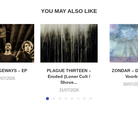
YOU MAY ALSO LIKE
EWAYS – EP
PLAGUE THIRTEEN –
ZONDAR – D
Eroded (Loner Cult /
Voorbi
/07/2026
Shove...
30/07/2
31/07/2026