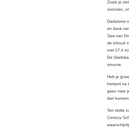
Zoals je zie
voorzien, o
Dadaïsme is
en dank van
Saw
van Don
de inhoud v
met 17,4 mi
De-Stadsbad
smurrie.
Heb je graag
herkent na 
gaan naar j
dan kunnen 
Ten slotte 
Century Sc
waarschijnl