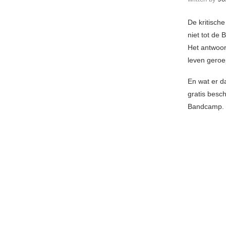
De kritisch
niet tot de
Het antwoord
leven geroe
En wat er da
gratis besc
Bandcamp.