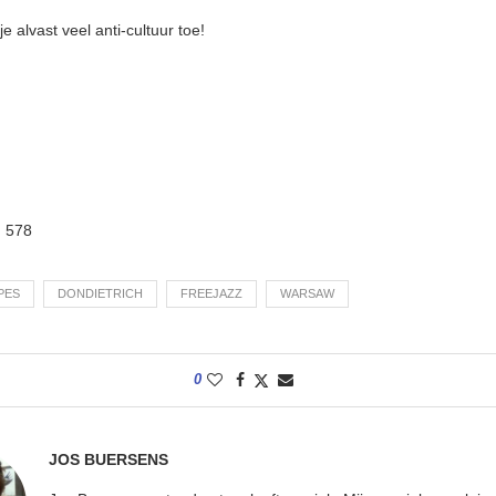
e alvast veel anti-cultuur toe!
:
578
PES
DONDIETRICH
FREEJAZZ
WARSAW
0
JOS BUERSENS