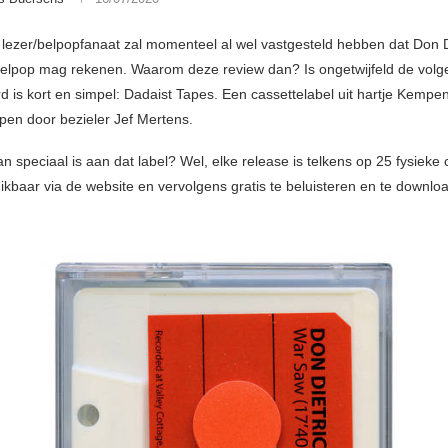
e lezer/belpopfanaat zal momenteel al wel vastgesteld hebben dat Don D
 Belpop mag rekenen. Waarom deze review dan? Is ongetwijfeld de volg
 is kort en simpel: Dadaist Tapes. Een cassettelabel uit hartje Kempen
pen door bezieler Jef Mertens.
n speciaal is aan dat label? Wel, elke release is telkens op 25 fysieke 
hikbaar via de website en vervolgens gratis te beluisteren en te downlo