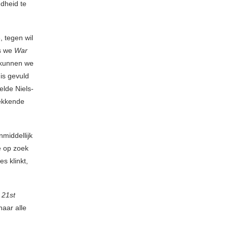
ndheid te
 tegen wil
ls we
War
 kunnen we
is gevuld
elde Niels-
rekkende
nmiddellijk
e op zoek
s klinkt,
p
21st
aar alle