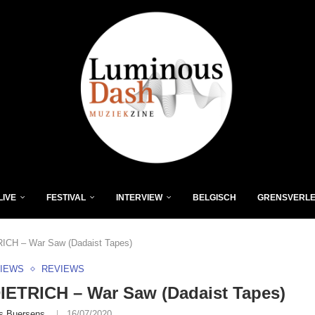
LIVE
FESTIVAL
INTERVIEW
BELGISCH
GRENSVERL
ICH – War Saw (Dadaist Tapes)
VIEWS
REVIEWS
IETRICH – War Saw (Dadaist Tapes)
s Buersens
16/07/2020