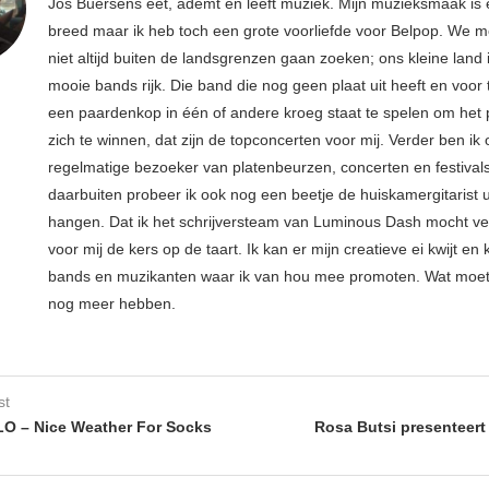
Jos Buersens eet, ademt en leeft muziek. Mijn muzieksmaak is
breed maar ik heb toch een grote voorliefde voor Belpop. We m
niet altijd buiten de landsgrenzen gaan zoeken; ons kleine land 
mooie bands rijk. Die band die nog geen plaat uit heeft en voor
een paardenkop in één of andere kroeg staat te spelen om het 
zich te winnen, dat zijn de topconcerten voor mij. Verder ben ik
regelmatige bezoeker van platenbeurzen, concerten en festival
daarbuiten probeer ik ook nog een beetje de huiskamergitarist ui
hangen. Dat ik het schrijversteam van Luminous Dash mocht ve
voor mij de kers op de taart. Ik kan er mijn creatieve ei kwijt en 
bands en muzikanten waar ik van hou mee promoten. Wat moe
nog meer hebben.
st
O – Nice Weather For Socks
Rosa Butsi presenteert