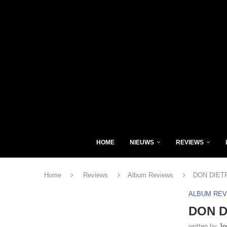
HOME
NIEUWS
REVIEWS
Home
Reviews
Album Reviews
DON DIETR
ALBUM RE
DON D
written by
Jo