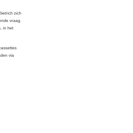
ietrich zich
ende vraag.
, in het
cassettes
aden via