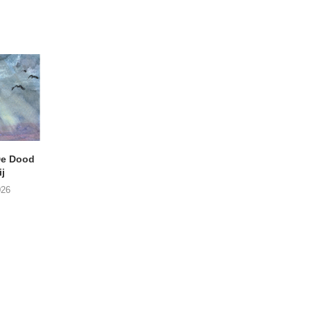
e Dood
DANIEL PEREZ – Why Is
THE SMALL SHIP
j
This Called Heaven?
Moneyfiller (Kowzi 
026
29/07/2026
28/07/2026