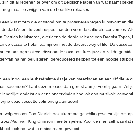
t, zijn dit al redenen te over om dit Belgische label van wat naamsbeke
m nog maar te zwijgen van de heerlijke releases.
 een kunstvorm die ontstond om te protesteren tegen kunstvormen die,
 de dadaïsten, te veel respect hadden voor de culturele conventies. A
 Dietrich beluisteren, overigens de derde release van Dadaist Tapes,
an de cassette helemaal rijmen met de dadaïst way of life. De cassette 
nuten aan agressieve, dissonante saxofoon free-jazz en zal de gemidd
er-fan na het beluisteren, gereduceerd hebben tot een hoopje stuipt
 een intro, een leuk refreintje dat je kan meezingen en een riff die je o
tien seconden? Laat deze release dan gerust aan je voorbij gaan. Wil j
e innerlijke dadaïst en eens ondervinden hoe lak aan muzikale conventie
wij je deze cassette volmondig aanraden!
zou volgens ons Don Dietrich ook uitermate geschikt geweest zijn om o
hizoid Man
van King Crimson mee te spelen. Voor de man zelf was dat n
ijkheid toch net wat te mainstream geweest.