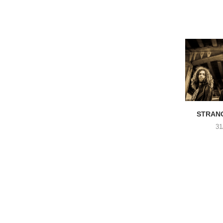
STRANG
31