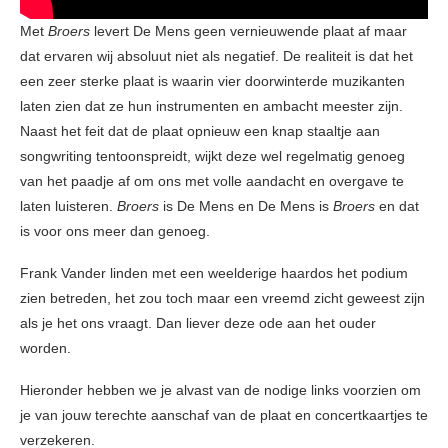
Met
Broers
levert De Mens geen vernieuwende plaat af maar
dat ervaren wij absoluut niet als negatief. De realiteit is dat het
een zeer sterke plaat is waarin vier doorwinterde muzikanten
laten zien dat ze hun instrumenten en ambacht meester zijn.
Naast het feit dat de plaat opnieuw een knap staaltje aan
songwriting tentoonspreidt, wijkt deze wel regelmatig genoeg
van het paadje af om ons met volle aandacht en overgave te
laten luisteren.
Broers
is De Mens en De Mens is
Broers
en dat
is voor ons meer dan genoeg.
Frank Vander linden met een weelderige haardos het podium
zien betreden, het zou toch maar een vreemd zicht geweest zijn
als je het ons vraagt. Dan liever deze ode aan het ouder
worden.
Hieronder hebben we je alvast van de nodige links voorzien om
je van jouw terechte aanschaf van de plaat en concertkaartjes te
verzekeren.