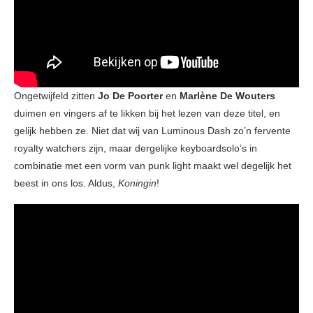
Ongetwijfeld zitten
Jo De Poorter
en
Marlène De Wouters
duimen en vingers af te likken bij het lezen van deze titel, en
gelijk hebben ze. Niet dat wij van Luminous Dash zo’n fervente
royalty watchers zijn, maar dergelijke keyboardsolo’s in
combinatie met een vorm van punk light maakt wel degelijk het
beest in ons los. Aldus,
Koningin
!