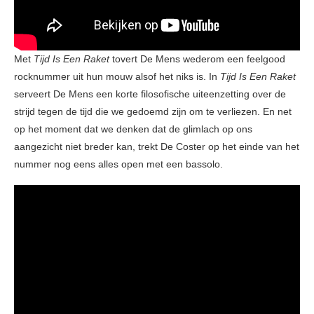
Met
Tijd Is Een Raket
tovert De Mens wederom een feelgood
rocknummer uit hun mouw alsof het niks is. In
Tijd Is Een Raket
serveert De Mens een korte filosofische uiteenzetting over de
strijd tegen de tijd die we gedoemd zijn om te verliezen. En net
op het moment dat we denken dat de glimlach op ons
aangezicht niet breder kan, trekt De Coster op het einde van het
nummer nog eens alles open met een bassolo.