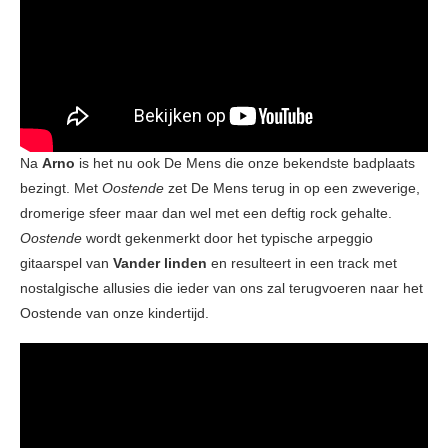
Na
Arno
is het nu ook De Mens die onze bekendste badplaats
bezingt. Met
Oostende
zet De Mens terug in op een zweverige,
dromerige sfeer maar dan wel met een deftig rock gehalte.
Oostende
wordt gekenmerkt door het typische arpeggio
gitaarspel van
Vander linden
en resulteert in een track met
nostalgische allusies die ieder van ons zal terugvoeren naar het
Oostende van onze kindertijd.