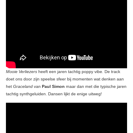
Mooie Verliezers
heeft een jaren tachtig poppy vibe. De track
doet ons door zijn speelse sfeer bij momenten wat denken aan
het
Graceland
van
Paul Simon
maar dan met die typische jaren
tachtig synthgeluiden. Dansen lijkt de enige uitweg!