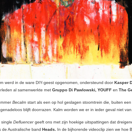
bum werd in de ware DIY-geest opgenomen, ondersteund door
Kasper D
verleden al samenwerkte met
Gruppo Di Pawlowski, YOUFF
en
The G
ummer
Becalm
start als een op hol geslagen stoomtrein die, buiten een
 genadeloos blijft doorrazen. Kalm worden we er in ieder geval niet van
 single
Defluencer
geeft ons met zijn hoekige uitspattingen dat dreige
s de Australische band
Heads.
In de bijhorende videoclip zien we hoe 