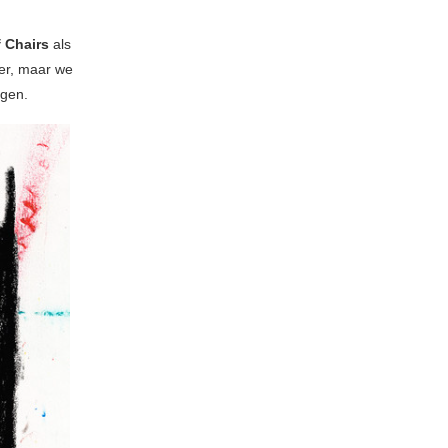
 Chairs
als
er, maar we
agen.