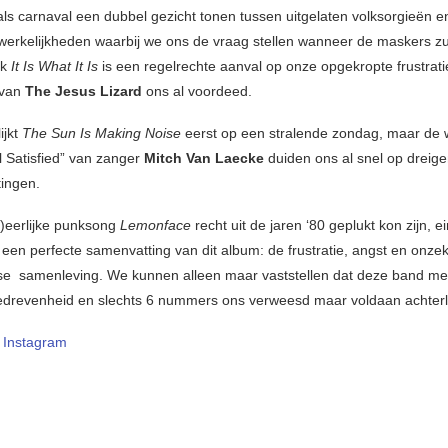
oals carnaval een dubbel gezicht tonen tussen uitgelaten volksorgieën e
werkelijkheden waarbij we ons de vraag stellen wanneer de maskers zu
ok
It Is What It Is
is een regelrechte aanval op onze opgekropte frustrati
van
The Jesus Lizard
ons al voordeed.
ijkt
The Sun Is Making Noise
eerst op een stralende zondag, maar de
l Satisfied” van zanger
Mitch Van Laecke
duiden ons al snel op dreig
tingen.
h)eerlijke punksong
Lemonface
recht uit de jaren ‘80 geplukt kon zijn, ei
 een perfecte samenvatting van dit album: de frustratie, angst en onze
 samenleving. We kunnen alleen maar vaststellen dat deze band met 
 gedrevenheid en slechts 6 nummers ons verweesd maar voldaan achterl
–
Instagram