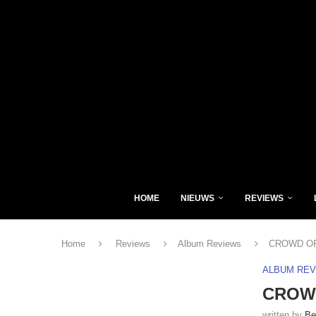
HOME
NIEUWS
REVIEWS
Home
Reviews
Album Reviews
CROWD OF 
ALBUM RE
CROWD
written by
Be