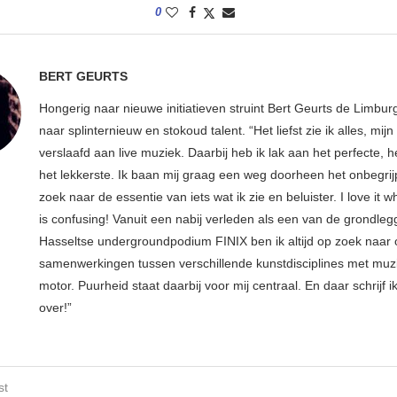
0
BERT GEURTS
Hongerig naar nieuwe initiatieven struint Bert Geurts de Limbur
naar splinternieuw en stokoud talent. “Het liefst zie ik alles, mijn li
verslaafd aan live muziek. Daarbij heb ik lak aan het perfecte, he
het lekkerste. Ik baan mij graag een weg doorheen het onbegrijp
zoek naar de essentie van iets wat ik zie en beluister. I love it w
is confusing! Vanuit een nabij verleden als een van de grondleg
Hasseltse undergroundpodium FINIX ben ik altijd op zoek naar
samenwerkingen tussen verschillende kunstdisciplines met muzi
motor. Puurheid staat daarbij voor mij centraal. En daar schrijf i
over!”
st