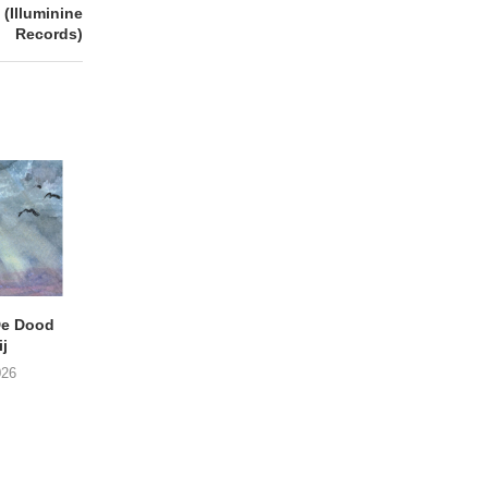
(Illuminine
Records)
e Dood
DANIEL PEREZ – Why Is
THE SMALL SHIP
j
This Called Heaven?
Moneyfiller (Kowzi 
026
29/07/2026
28/07/2026