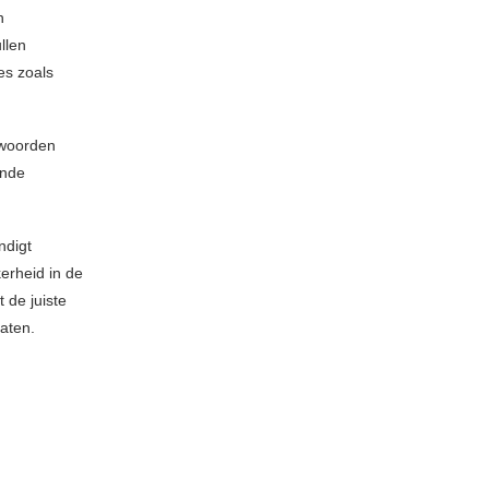
n
llen
es zoals
 woorden
ende
ndigt
kerheid in de
de juiste
aten.