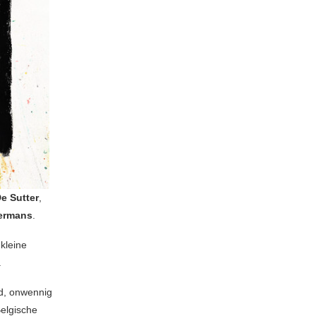
e Sutter
,
ermans
.
 kleine
.
nd, onwennig
Belgische