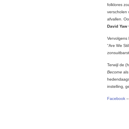
folklores z
verscholen 
afvallen. O
David Yaw
Vervolgens l
“Are We Stil
zonsuitbars
Terwijl de (
Become
als
hedendaagse
instelling,
Facebook