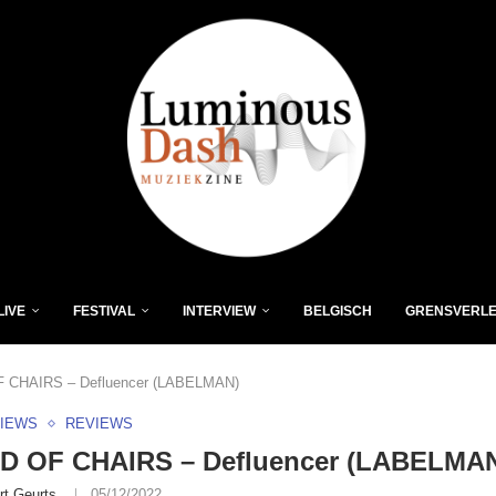
LIVE
FESTIVAL
INTERVIEW
BELGISCH
GRENSVERL
CHAIRS – Defluencer (LABELMAN)
VIEWS
REVIEWS
 OF CHAIRS – Defluencer (LABELMA
rt Geurts
05/12/2022