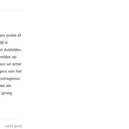
gse podia af
jf is
t duidelijke,
elijke op
hen an artist
gers van het
 outrageous
ek als
k graag
next post