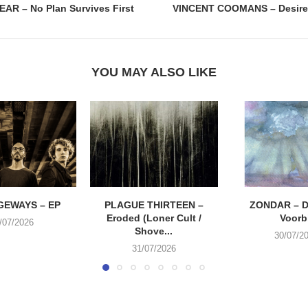
AR – No Plan Survives First
VINCENT COOMANS – Desire 
YOU MAY ALSO LIKE
EWAYS – EP
PLAGUE THIRTEEN –
ZONDAR – D
Eroded (Loner Cult /
Voorbi
/07/2026
Shove...
30/07/2
31/07/2026