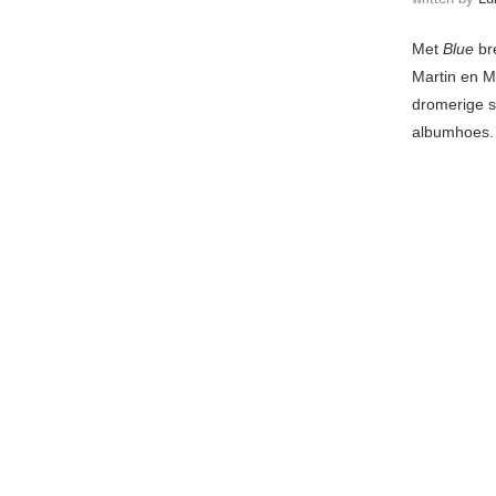
Met
Blue
bre
Martin en M
dromerige s
albumhoes.