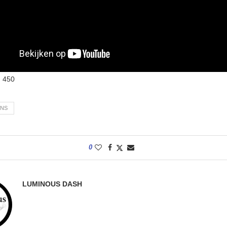
:
450
NS
0
LUMINOUS DASH