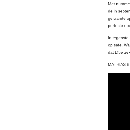
Met nummer
de in septe
geraamte o
perfecte op
In tegenste
op safe. Wa
dat
Blue
zek
MATHIAS B