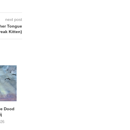
next post
her Tongue
reak Kitten)
e Dood
DANIEL PEREZ – Why Is
THE SMALL SHIP
j
This Called Heaven?
Moneyfiller (Kowzi 
026
29/07/2026
28/07/2026