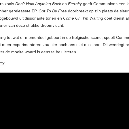
s zoals
Don’t Hold Anything Back
en
Eternity
geeft Communions een k
mber gereleasete EP.
Got To Be Free
doorbreekt op zijn plaats de sleu
pgebouwd uit dissonante tonen en
Come On, I’m Waiting
doet dienst a
ener van deze strakke droomvlucht.
lling tot wat er momenteel gebeurt in de Belgische scène, speelt Comm
t meer experimenteren zou hier nochtans niet misstaan. Dit weerlegt nat
er de moeite waard is eens te beluisteren.
EX