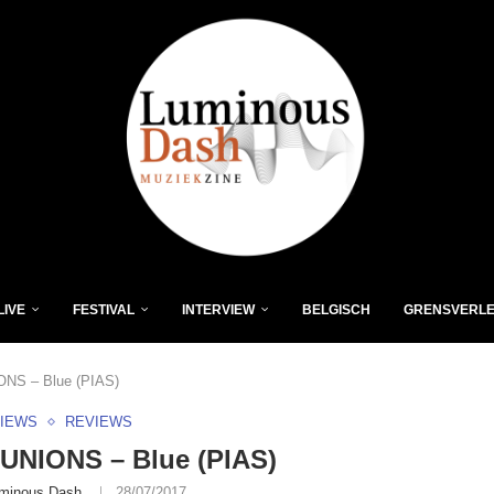
LIVE
FESTIVAL
INTERVIEW
BELGISCH
GRENSVERL
S – Blue (PIAS)
VIEWS
REVIEWS
NIONS – Blue (PIAS)
minous Dash
28/07/2017