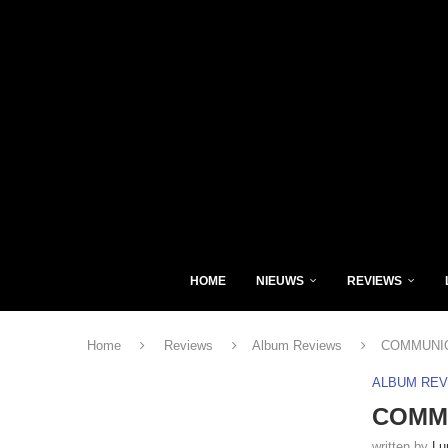
HOME
NIEUWS
REVIEWS
Home
Reviews
Album Reviews
COMMUNION
ALBUM RE
COMMU
written by
Lu