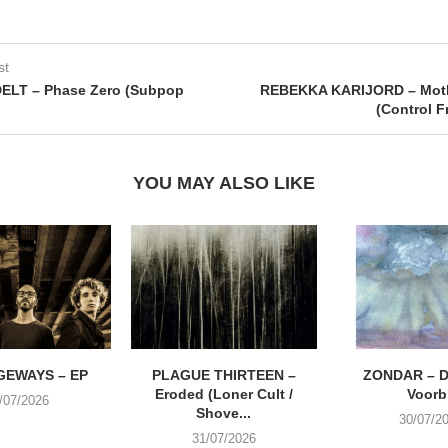
st
LT – Phase Zero (Subpop
REBEKKA KARIJORD – Mot
(Control F
YOU MAY ALSO LIKE
EWAYS – EP
PLAGUE THIRTEEN –
ZONDAR – D
Eroded (Loner Cult /
Voorbi
/07/2026
Shove...
30/07/2
31/07/2026