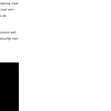
nipoog naar
r met een
ls de
unions wél
uurlijk niet