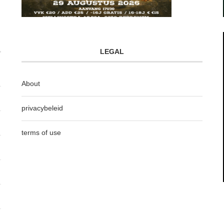
LEGAL
About
privacybeleid
terms of use