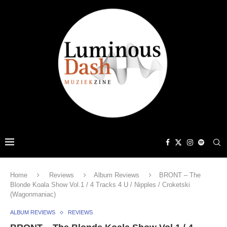
Home
Reviews
Album Reviews
BRONT – The
Blonde Koala Show Vol.1 / 4 Tracks 4 U / Nipples / Croketski
(Wagonmaniac)
ALBUM REVIEWS
REVIEWS