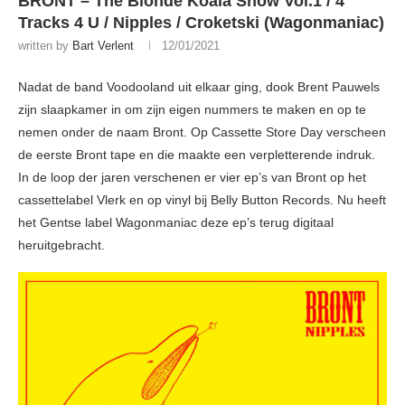
BRONT – The Blonde Koala Show Vol.1 / 4
Tracks 4 U / Nipples / Croketski (Wagonmaniac)
written by
Bart Verlent
12/01/2021
Nadat de band Voodooland uit elkaar ging, dook Brent Pauwels
zijn slaapkamer in om zijn eigen nummers te maken en op te
nemen onder de naam Bront. Op Cassette Store Day verscheen
de eerste Bront tape en die maakte een verpletterende indruk.
In de loop der jaren verschenen er vier ep’s van Bront op het
cassettelabel Vlerk en op vinyl bij Belly Button Records. Nu heeft
het Gentse label Wagonmaniac deze ep’s terug digitaal
heruitgebracht.