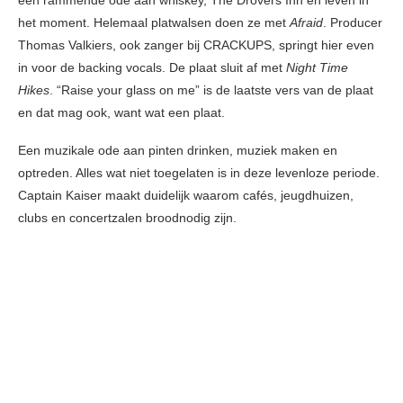
een rammende ode aan whiskey, The Drovers Inn en leven in
het moment. Helemaal platwalsen doen ze met
Afraid
. Producer
Thomas Valkiers, ook zanger bij CRACKUPS, springt hier even
in voor de backing vocals. De plaat sluit af met
Night Time
Hikes
. “Raise your glass on me” is de laatste vers van de plaat
en dat mag ook, want wat een plaat.
Een muzikale ode aan pinten drinken, muziek maken en
optreden. Alles wat niet toegelaten is in deze levenloze periode.
Captain Kaiser maakt duidelijk waarom cafés, jeugdhuizen,
clubs en concertzalen broodnodig zijn.