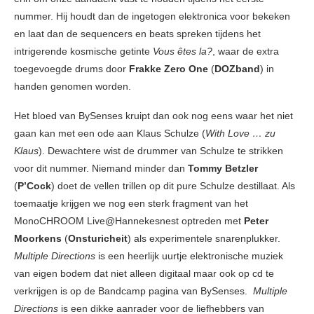
nummer. Hij houdt dan de ingetogen elektronica voor bekeken
en laat dan de sequencers en beats spreken tijdens het
intrigerende kosmische getinte
Vous êtes la?
, waar de extra
toegevoegde drums door
Frakke Zero One
(
DOZband
) in
handen genomen worden.
Het bloed van BySenses kruipt dan ook nog eens waar het niet
gaan kan met een ode aan Klaus Schulze (
With Love … zu
Klaus
). Dewachtere wist de drummer van Schulze te strikken
voor dit nummer. Niemand minder dan
Tommy Betzler
(
P’Cock
) doet de vellen trillen op dit pure Schulze destillaat. Als
toemaatje krijgen we nog een sterk fragment van het
MonoCHROOM Live@Hannekesnest optreden met
Peter
Moorkens
(
Onsturicheit
) als experimentele snarenplukker.
Multiple Directions
is een heerlijk uurtje elektronische muziek
van eigen bodem dat niet alleen digitaal maar ook op cd te
verkrijgen is op de Bandcamp pagina van BySenses.
Multiple
Directions
is een dikke aanrader voor de liefhebbers van