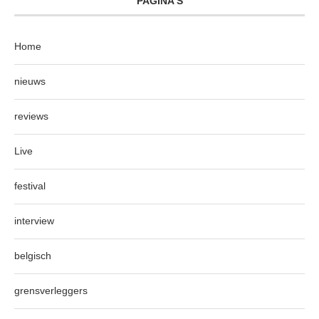
PAGINA’S
Home
nieuws
reviews
Live
festival
interview
belgisch
grensverleggers