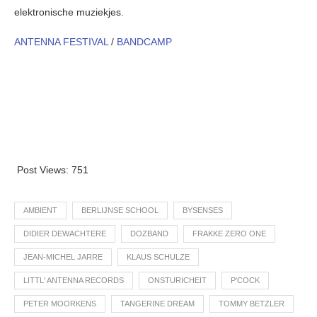
elektronische muziekjes.
ANTENNA FESTIVAL
/
BANDCAMP
Post Views:
751
AMBIENT
BERLIJNSE SCHOOL
BYSENSES
DIDIER DEWACHTERE
DOZBAND
FRAKKE ZERO ONE
JEAN-MICHEL JARRE
KLAUS SCHULZE
LITTL' ANTENNA RECORDS
ONSTURICHEIT
P'COCK
PETER MOORKENS
TANGERINE DREAM
TOMMY BETZLER