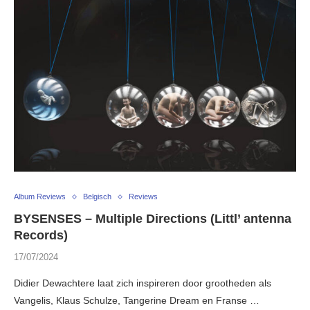
Album Reviews
Belgisch
Reviews
BYSENSES – Multiple Directions (Littl’ antenna
Records)
17/07/2024
Didier Dewachtere laat zich inspireren door grootheden als
Vangelis, Klaus Schulze, Tangerine Dream en Franse …