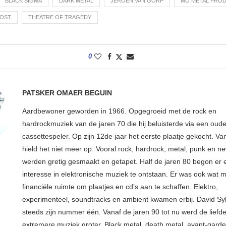
BLACK SIGMA
DARK METAL
JEROEN VAN GORP
MO METAL PRO
LOST
THEATRE OF TRAGEDY
0
PATSKER OMAER BEGUIN
Aardbewoner geworden in 1966. Opgegroeid met de rock en
hardrockmuziek van de jaren 70 die hij beluisterde via een oude
cassettespeler. Op zijn 12de jaar het eerste plaatje gekocht. Va
hield het niet meer op. Vooral rock, hardrock, metal, punk en 
werden gretig gesmaakt en getapet. Half de jaren 80 begon er
interesse in elektronische muziek te ontstaan. Er was ook wat 
financiële ruimte om plaatjes en cd’s aan te schaffen. Elektro,
experimenteel, soundtracks en ambient kwamen erbij. David Syl
steeds zijn nummer één. Vanaf de jaren 90 tot nu werd de liefd
extremere muziek groter. Black metal, death metal, avant-garde, 