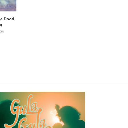
e Dood
DANIEL PEREZ – Why Is
THE SMALL SHIP
j
This Called Heaven?
Moneyfiller (Kowzi 
026
29/07/2026
28/07/2026