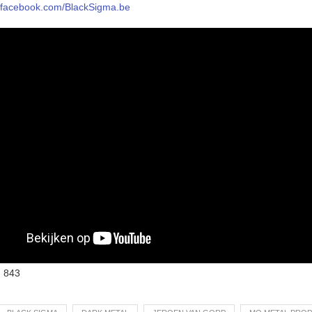
w.facebook.com/BlackSigma.be
:
843