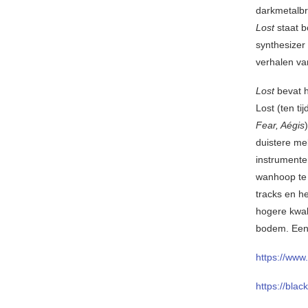
darkmetalbr
Lost
staat b
synthesizer
verhalen van
Lost
bevat h
Lost (ten ti
Fear, Aégis
duistere mel
instrumente
wanhoop te 
tracks en h
hogere kwal
bodem. Een 
https://www
https://bla