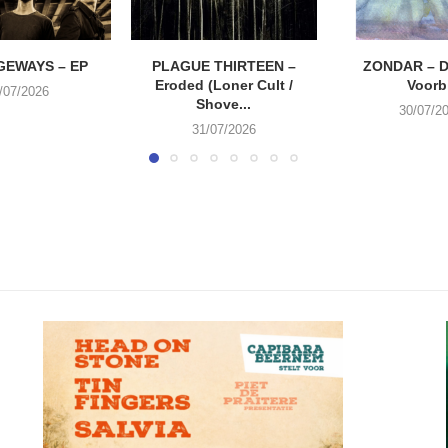
EWAYS – EP
PLAGUE THIRTEEN –
ZONDAR – D
Eroded (Loner Cult /
Voorbi
/07/2026
Shove...
30/07/2
31/07/2026