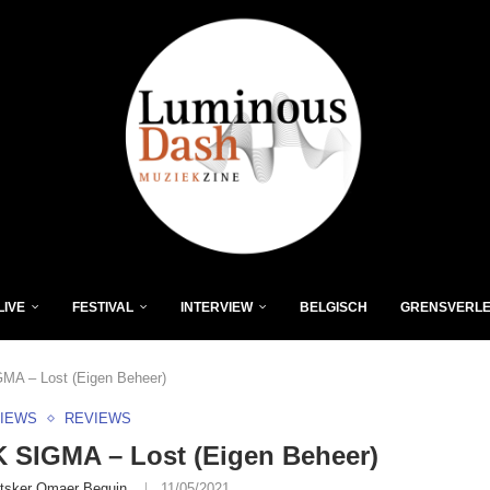
LIVE
FESTIVAL
INTERVIEW
BELGISCH
GRENSVERL
A – Lost (Eigen Beheer)
VIEWS
REVIEWS
 SIGMA – Lost (Eigen Beheer)
tsker Omaer Beguin
11/05/2021