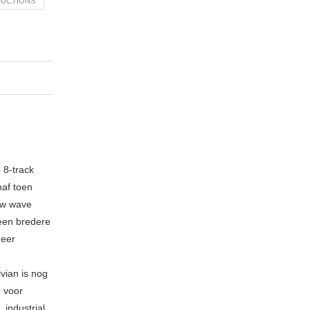
DUCTIONS
 8-track
naf toen
new wave
 een bredere
meer
vian is nog
e voor
industrial,