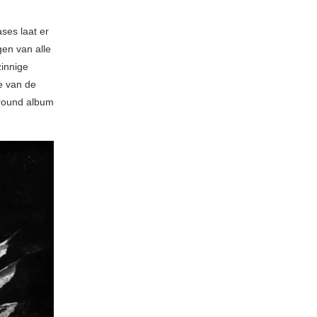
ses laat er
gen van alle
zinnige
e van de
ground album