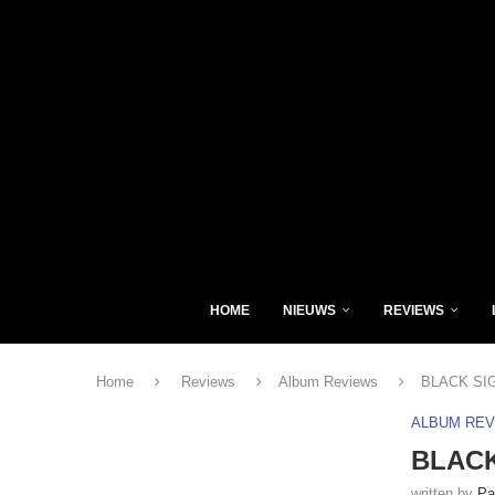
HOME
NIEUWS
REVIEWS
Home
Reviews
Album Reviews
BLACK SIGM
ALBUM RE
BLACK
written by
Pa