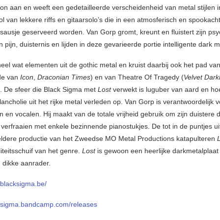
on aan en weeft een gedetailleerde verscheidenheid van metal stijlen in
ol van lekkere riffs en gitaarsolo’s die in een atmosferisch en spookacht
 sausje geserveerd worden. Van Gorp gromt, kreunt en fluistert zijn ps
 pijn, duisternis en lijden in deze gevarieerde portie intelligente dark m
eel wat elementen uit de gothic metal en kruist daarbij ook het pad va
jde van
Icon
,
Draconian Times
) en van Theatre Of Tragedy (
Velvet Dar
). De sfeer die Black Sigma met
Lost
verwekt is luguber van aard en ho
ancholie uit het rijke metal verleden op. Van Gorp is verantwoordelijk v
n en vocalen. Hij maakt van de totale vrijheid gebruik om zijn duister
verfraaien met enkele bezinnende pianostukjes. De tot in de puntjes u
eldere productie van het Zweedse MO Metal Productions katapulteren
L
iteitsschuif van het genre.
Lost
is gewoon een heerlijke darkmetalplaat
dikke aanrader.
.blacksigma.be/
cksigma.bandcamp.com/releases