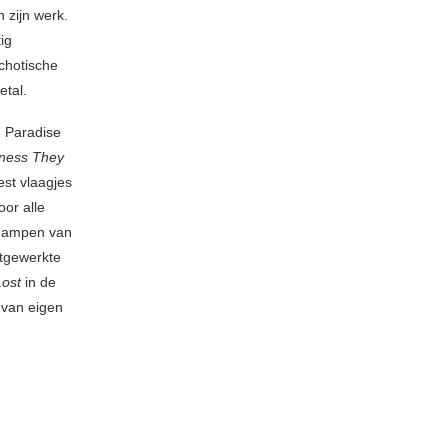
 zijn werk.
ig
ychotische
etal.
n Paradise
kness They
est vlaagjes
oor alle
e dampen van
itgewerkte
ost
in de
 van eigen