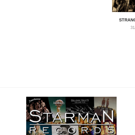
STRANG
31