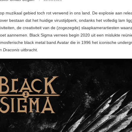
 op muzikaal gebied toch rot verwend in ons land. De explosie aan relea
 over bestaan dat het huidige virustijdperk, ondanks het volledig lam lig
tiviteiten, de creativiteit van de (zogezegde) slaapkamerartiesten waan
doet aannemen. Black Sigma verrees begin 2020 uit een mislukte reüni
tmosferische black metal band Avatar die in 1996 het iconische under
 Draconis
uitbracht.