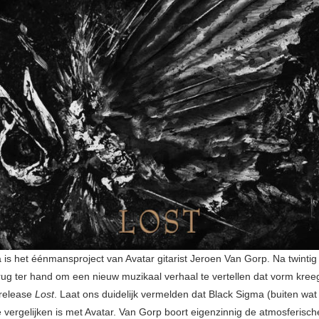
 is het éénmansproject van Avatar gitarist Jeroen Van Gorp. Na twintig 
erug ter hand om een nieuw muzikaal verhaal te vertellen dat vorm kreeg
 release
Lost
. Laat ons duidelijk vermelden dat Black Sigma (buiten wat 
te vergelijken is met Avatar. Van Gorp boort eigenzinnig de atmosferisch