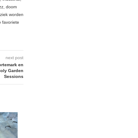
azz, doom
uziek worden
 favoriete
next post
ortemark en
Holy Garden
Sessions