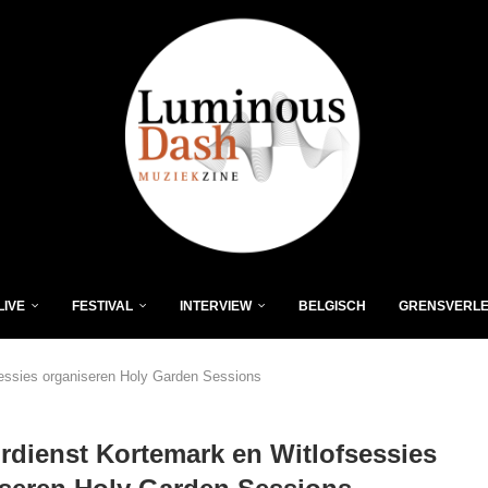
LIVE
FESTIVAL
INTERVIEW
BELGISCH
GRENSVERL
sessies organiseren Holy Garden Sessions
rdienst Kortemark en Witlofsessies