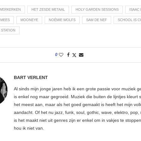
UWERKERKEN
HET ZESDE METAAL
HOLY GARDEN SESSIONS
ISAAC
 MEES
MOONEYE
NOÉMIE WOLFS
SAM DE NEF
SCHOOL IS 
 STATION
0
BART VERLENT
Al sinds mijn jonge jaren heb ik een grote passie voor muziek g
is enkel nog maar gegroeid. Muziek die buiten de lijntjes kleurt 
het meest aan, maar als het goed gemaakt is heeft het mijn vol
aandacht. Of het nu jazz, funk, soul, gothic, wave, elektro, pop, 
is het maakt niet uit genres zijn er enkel om in vakjes te stoppe
hou ik niet van.