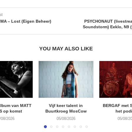
st
A – Lost (Eigen Beheer)
PSYCHONAUT (livestrea
Soundstorm) Eeklo, N9 (
YOU MAY ALSO LIKE
album van MATT
Vijf keer talent in
BERGAF met 
S op komst
Buurtkroeg MosCow
het pod
/08/2026
05/08/2026
05/08/2