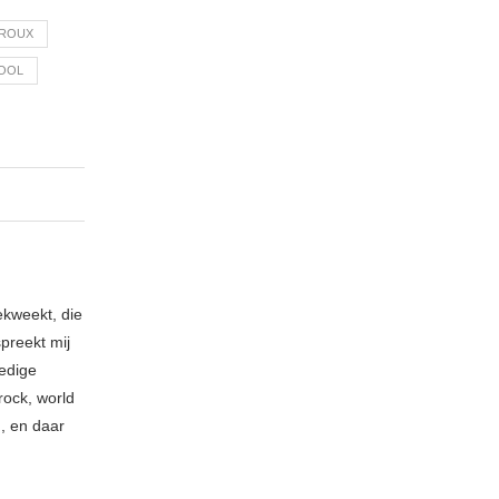
 ROUX
COOL
ekweekt, die
spreekt mij
ledige
rock, world
n, en daar