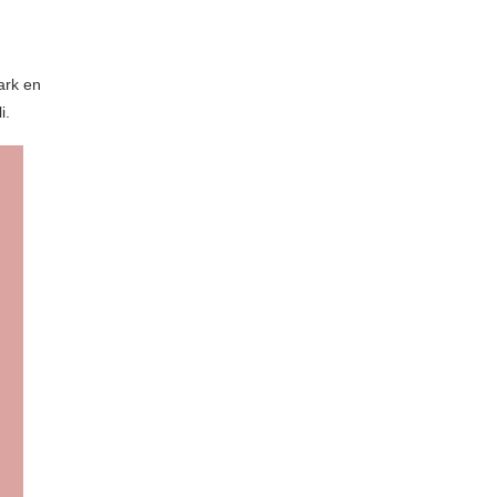
ark en
i.