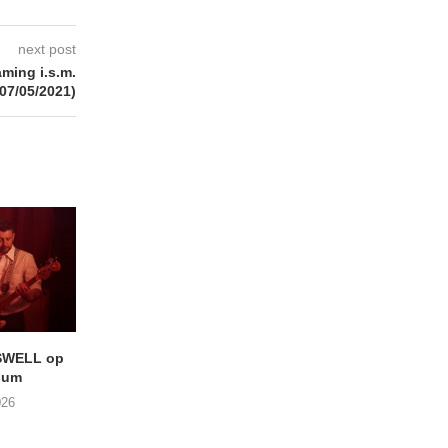
next post
ming i.s.m.
07/05/2021)
SWELL op
LIGHTSPEED speelt met
Uitheems Geduister
ium
THE SHEILA DIVINE in De...
02/08/2026
026
04/08/2026