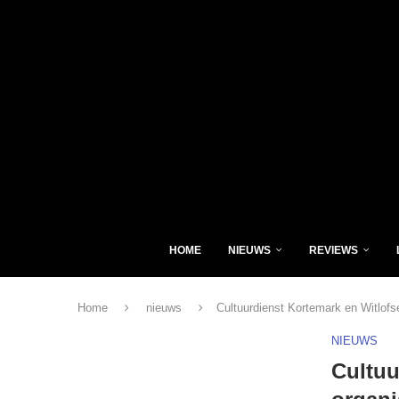
HOME
NIEUWS
REVIEWS
Home
nieuws
Cultuurdienst Kortemark en Witlof
NIEUWS
Cultuu