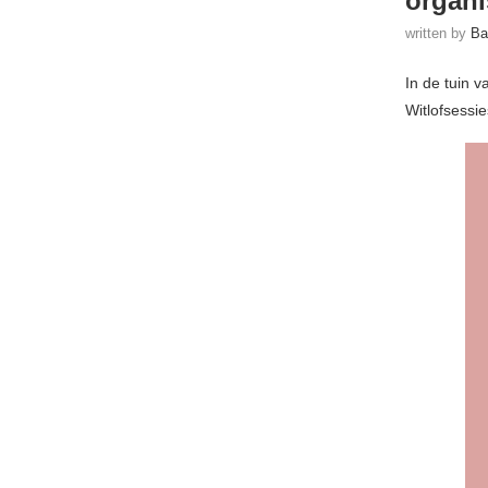
organi
written by
Ba
In de tuin 
Witlofsessi