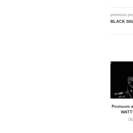
previous po
BLACK SIGM
Postuum 
WATT
06