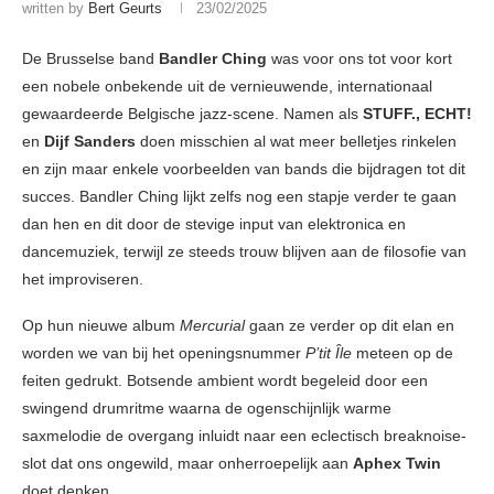
written by
Bert Geurts
23/02/2025
De Brusselse band
Bandler Ching
was voor ons tot voor kort
een nobele onbekende uit de vernieuwende, internationaal
gewaardeerde Belgische jazz-scene. Namen als
STUFF., ECHT!
en
Dijf Sanders
doen misschien al wat meer belletjes rinkelen
en zijn maar enkele voorbeelden van bands die bijdragen tot dit
succes. Bandler Ching lijkt zelfs nog een stapje verder te gaan
dan hen en dit door de stevige input van elektronica en
dancemuziek, terwijl ze steeds trouw blijven aan de filosofie van
het improviseren.
Op hun nieuwe album
Mercurial
gaan ze verder op dit elan en
worden we van bij het openingsnummer
P’tit Île
meteen op de
feiten gedrukt. Botsende ambient wordt begeleid door een
swingend drumritme waarna de ogenschijnlijk warme
saxmelodie de overgang inluidt naar een eclectisch breaknoise-
slot dat ons ongewild, maar onherroepelijk aan
Aphex Twin
doet denken.