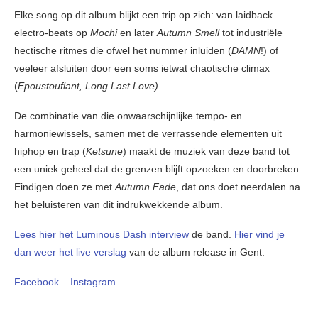
Elke song op dit album blijkt een trip op zich: van laidback
electro-beats op
Mochi
en later
Autumn Smell
tot industriële
hectische ritmes die ofwel het nummer inluiden (
DAMN
!) of
veeleer afsluiten door een soms ietwat chaotische climax
(
Epoustouflant, Long Last Love)
.
De combinatie van die onwaarschijnlijke tempo- en
harmoniewissels, samen met de verrassende elementen uit
hiphop en trap (
Ketsune
) maakt de muziek van deze band tot
een uniek geheel dat de grenzen blijft opzoeken en doorbreken.
Eindigen doen ze met
Autumn Fade
, dat ons doet neerdalen na
het beluisteren van dit indrukwekkende album.
Lees hier het Luminous Dash interview
de band.
Hier vind je
dan weer het live verslag
van de album release in Gent.
Facebook
–
Instagram