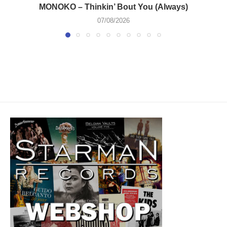
MONOKO – Thinkin’ Bout You (Always)
07/08/2026