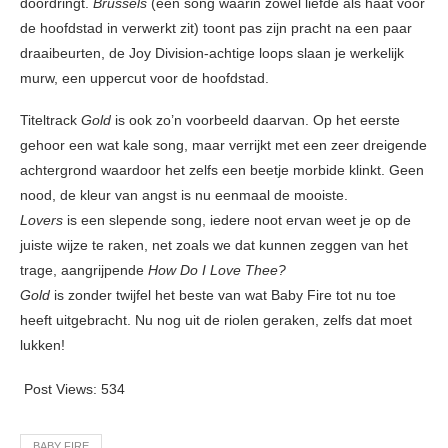
doordringt.
Brussels
(een song waarin zowel liefde als haat voor
de hoofdstad in verwerkt zit) toont pas zijn pracht na een paar
draaibeurten, de Joy Division-achtige loops slaan je werkelijk
murw, een uppercut voor de hoofdstad.
Titeltrack
Gold
is ook zo’n voorbeeld daarvan. Op het eerste
gehoor een wat kale song, maar verrijkt met een zeer dreigende
achtergrond waardoor het zelfs een beetje morbide klinkt. Geen
nood, de kleur van angst is nu eenmaal de mooiste.
Lovers
is een slepende song, iedere noot ervan weet je op de
juiste wijze te raken, net zoals we dat kunnen zeggen van het
trage, aangrijpende
How Do I Love Thee?
Gold
is zonder twijfel het beste van wat Baby Fire tot nu toe
heeft uitgebracht. Nu nog uit de riolen geraken, zelfs dat moet
lukken!
Post Views:
534
BABY FIRE