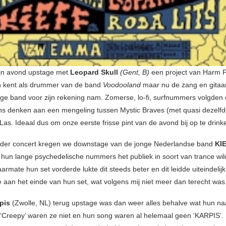
ijn avond upstage met
Leopard Skull
(Gent, B)
een project van Harm 
n kent als drummer van de band
Voodooland
maar nu de zang en gitaar
ppige band voor zijn rekening nam. Zomerse, lo-fi, surfnummers volgden 
s denken aan een mengeling tussen Mystic Braves (met quasi dezelfd
Las. Ideaal dus om onze eerste frisse pint van de avond bij op te drink
nder concert kregen we downstage van de jonge Nederlandse band
KI
 hun lange psychedelische nummers het publiek in soort van trance wi
rmate hun set vorderde lukte dit steeds beter en dit leidde uiteindelijk
ie aan het einde van hun set, wat volgens mij niet meer dan terecht was
pis
(Zwolle, NL) terug upstage was dan weer alles behalve wat hun n
Creepy’ waren ze niet en hun song waren al helemaal geen ‘KARPIS’. 