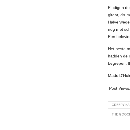
Eindigen de
gitaar, drum
Halverwege d
nog met sch
Een belevin
Het beste m
hadden de m
begrepen. Ik
Mads D’Hul
Post Views
CREEPY KA
THE GOOC