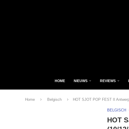
HOME
NIEUWS
REVIEWS
Home
Belgisch
HOT SJOT POP FEST II Antwerpe
BELGISCH
HOT S