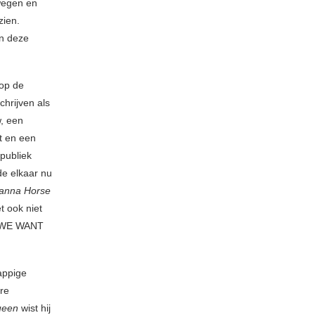
wegen en
zien.
en deze
op de
chrijven als
, een
gt en een
 publiek
de elkaar nu
anna Horse
t ook niet
k “WE WANT
appige
re
een
wist hij