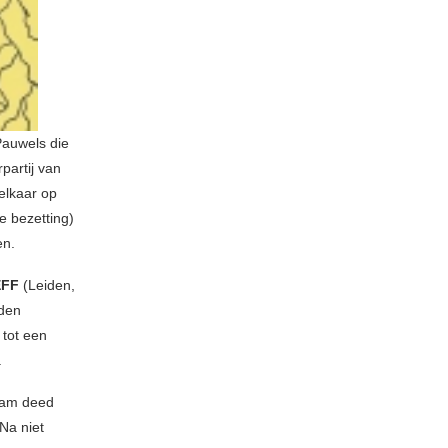
Pauwels die
partij van
elkaar op
e bezetting)
en.
EFF
(Leiden,
lden
 tot een
.
aam deed
Na niet