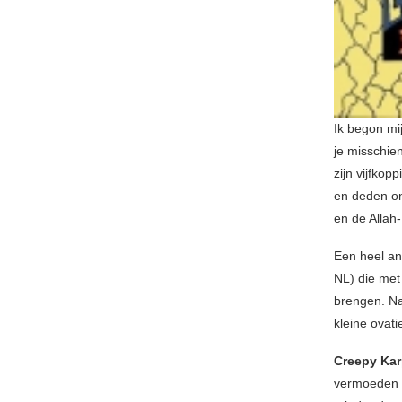
Ik begon m
je misschie
zijn vijfko
en deden on
en de Allah-
Een heel a
NL) die met
brengen. Naa
kleine ovat
Creepy Kar
vermoeden ‘