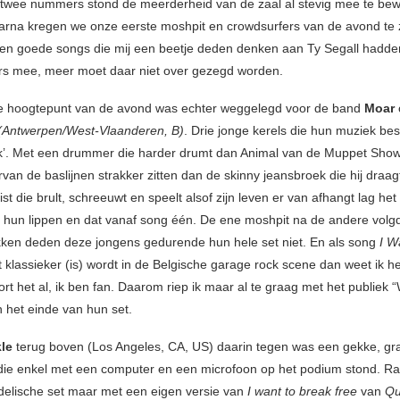
twee nummers stond de meerderheid van de zaal al stevig mee te be
aarna kregen we onze eerste moshpit en crowdsurfers van de avond te 
 en goede songs die mij een beetje deden denken aan Ty Segall hadd
s mee, meer moet daar niet over gezegd worden.
te hoogtepunt van de avond was echter weggelegd voor de band
Moar
(Antwerpen/West-Vlaanderen, B)
. Drie jonge kerels die hun muziek bes
unk’. Met een drummer die harder drumt dan Animal van de Muppet Show
van de baslijnen strakker zitten dan de skinny jeansbroek die hij draa
ist die brult, schreeuwt en speelt alsof zijn leven er van afhangt lag het
n hun lippen en dat vanaf song één. De ene moshpit na de andere volg
ken deden deze jongens gedurende hun hele set niet. En als song
I W
 klassieker (is) wordt in de Belgische garage rock scene dan weet ik he
rt het al, ik ben fan. Daarom riep ik maar al te graag met het publie
het einde van hun set.
le
terug boven (Los Angeles, CA, US) daarin tegen was een gekke, gr
ie enkel met een computer en een microfoon op het podium stond. Ra
elische set maar met een eigen versie van
I want to break free
van
Qu