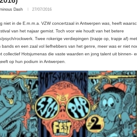
/2016)
minous Dash
27/07/2016
g niet in de E.m.m.a. VZW concertzaal in Antwerpen was, heeft waarschi
festival van het najaar gemist. Toch voor wie houdt van het betere
/psych/rockwerk. Twee rokerige verdiepingen (trapje op, trapje af) met
n bands en een zaal vol liefhebbers van het genre, meer was er niet no
t collectief Hotsjumenas die vaste waarden en jong talent uit binnen- e
geeft op hun podium in Antwerpen.