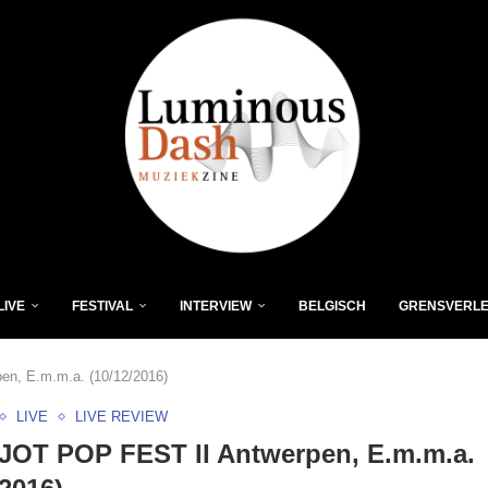
LIVE
FESTIVAL
INTERVIEW
BELGISCH
GRENSVERL
n, E.m.m.a. (10/12/2016)
LIVE
LIVE REVIEW
JOT POP FEST II Antwerpen, E.m.m.a.