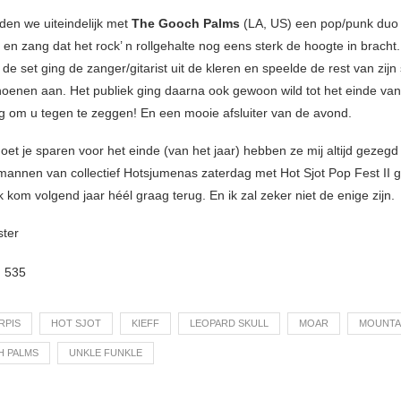
den we uiteindelijk met
The Gooch Palms
(LA, US) een pop/punk duo
 en zang dat het rock’ n rollgehalte nog eens sterk de hoogte in bracht.
e set ging de zanger/gitarist uit de kleren en speelde de rest van zijn 
oenen aan. Het publiek ging daarna ook gewoon wild tot het einde va
g om u tegen te zeggen! En een mooie afsluiter van de avond.
oet je sparen voor het einde (van het jaar) hebben ze mij altijd gezegd
annen van collectief Hotsjumenas zaterdag met Hot Sjot Pop Fest II 
 kom volgend jaar héél graag terug. En ik zal zeker niet de enige zijn.
ster
:
535
RPIS
HOT SJOT
KIEFF
LEOPARD SKULL
MOAR
MOUNTAI
H PALMS
UNKLE FUNKLE