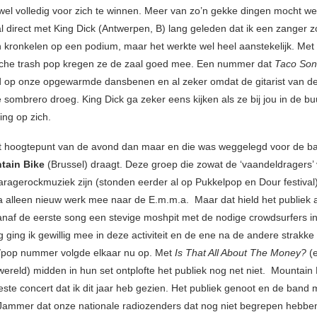
 wel volledig voor zich te winnen. Meer van zo’n gekke dingen mocht we
l direct met King Dick (Antwerpen, B) lang geleden dat ik een zanger z
kronkelen op een podium, maar het werkte wel heel aanstekelijk. Met
sche trash pop kregen ze de zaal goed mee. Een nummer dat
Taco So
 op onze opgewarmde dansbenen en al zeker omdat de gitarist van de
 sombrero droeg. King Dick ga zeker eens kijken als ze bij jou in de buu
ing op zich.
ét hoogtepunt van de avond dan maar en die was weggelegd voor de b
tain Bike
(Brussel) draagt. Deze groep die zowat de ‘vaandeldragers’
aragerockmuziek zijn (stonden eerder al op Pukkelpop en Dour festival
a alleen nieuw werk mee naar de E.m.m.a. Maar dat hield het publiek a
naf de eerste song een stevige moshpit met de nodige crowdsurfers in 
 ging ik gewillig mee in deze activiteit en de ene na de andere strakke
/pop nummer volgde elkaar nu op. Met
Is That All About The Money?
(e
ereld) midden in hun set ontplofte het publiek nog net niet. Mountain 
este concert dat ik dit jaar heb gezien. Het publiek genoot en de band 
Jammer dat onze nationale radiozenders dat nog niet begrepen hebb