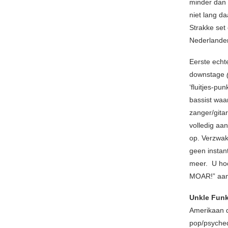
minder dan 
niet lang d
Strakke set
Nederlander
Eerste ech
downstage
‘fluitjes-p
bassist waar
zanger/gitar
volledig aa
op. Verzwak
geen instant
meer. U hoo
MOAR!” aan 
Unkle Funk
Amerikaan d
pop/psyched