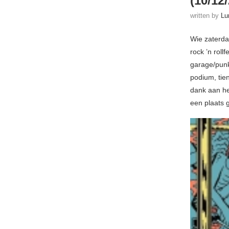
(10/12
written by
Lu
Wie zaterda
rock ’n roll
garage/punk
podium, tie
dank aan he
een plaats 