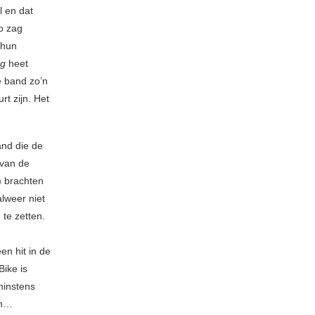
l en dat
o zag
 hun
ng
heet
 band zo’n
rt zijn. Het
and die de
 van de
) brachten
lweer niet
te zetten.
en hit in de
Bike is
minstens
en…