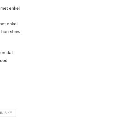
 met enkel
set enkel
n hun show.
 en dat
goed
N BIKE