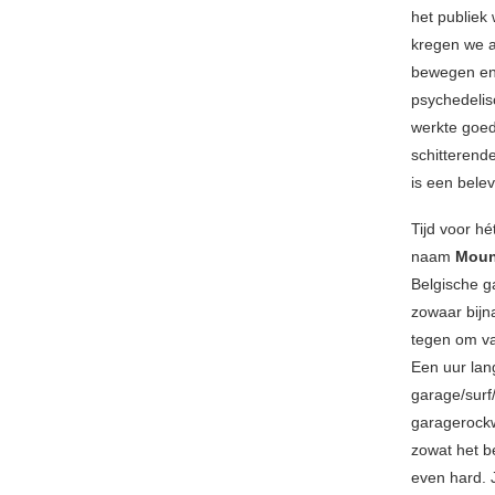
het publiek
kregen we a
bewegen en 
psychedeli
werkte goed
schitterende
is een belev
Tijd voor h
naam
Moun
Belgische g
zowaar bijn
tegen om va
Een uur lang
garage/surf
garagerockw
zowat het b
even hard. 