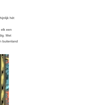
jnlijk hét
 elk een
dig. Met
n buitenland