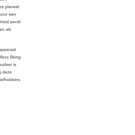
ze planeet
voor een
sheid wordt
en als
 apparaat
fless Being
osfeer is
ij deze
liefhebbers