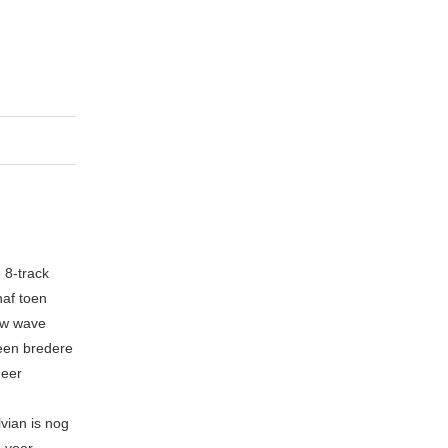
 8-track
naf toen
new wave
 een bredere
meer
vian is nog