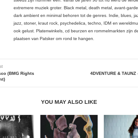
steeds zijn nummer één. Vanaf de jaren 90 tot nu werd de liefd
extremere muziek groter. Black metal, death metal, avant-garde, 
dark ambient en minimal behoren tot de genres. Indie, blues, j
jazz, stoner, kraut rock, psychedelica, techno, IDM en wereldm
ook gelust. Platenwinkels, cd beurzen en rommelmarkten zijn de
plaatsen van Patsker om rond te hangen.
st
sco (BMG Rights
4DVENTURE & TAUNZ 
nt)
YOU MAY ALSO LIKE