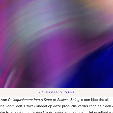
p van
Relinquishment Into A State of Selfless Being
is een idee dat uit
nce
voortvloeit. Dziwak kneedt op deze productie verder rond de tijdelijk
die tijdens de opbouw van
Hyperromance
ontstonden. Het resultaat is