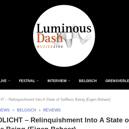
LIVE
FESTIVAL
INTERVIEW
BELGISCH
GRENSVERL
 – Relinquishment Into A State of Selfless Being (Eigen Beheer)
VIEWS
BELGISCH
REVIEWS
ICHT – Relinquishment Into A State o