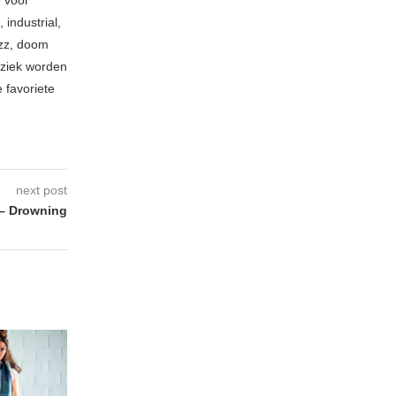
e voor
industrial,
azz, doom
uziek worden
 favoriete
next post
– Drowning