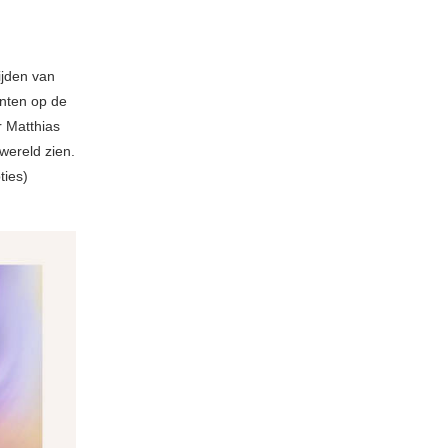
ijden van
enten op de
r Matthias
wereld zien.
ties)