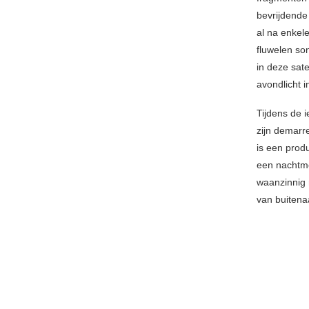
bevrijdende
al na enkel
fluwelen so
in deze sate
avondlicht i
Tijdens de i
zijn demarr
is een prod
een nachtmer
waanzinnig m
van buitena