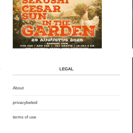
LEGAL
About
privacybeleid
terms of use