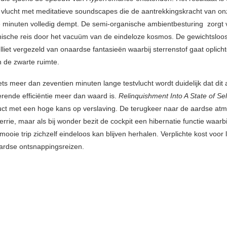
 vlucht met meditatieve soundscapes die de aantrekkingskracht van on
e minuten volledig dempt. De semi-organische ambientbesturing zorgt 
nische reis door het vacuüm van de eindeloze kosmos. De gewichtsloo
lliet vergezeld van onaardse fantasieën waarbij sterrenstof gaat oplicht
n de zwarte ruimte.
ets meer dan zeventien minuten lange testvlucht wordt duidelijk dat dit
erende efficiëntie meer dan waard is.
Relinquishment Into A State of Sel
uct met een hoge kans op verslaving. De terugkeer naar de aardse atm
rie, maar als bij wonder bezit de cockpit een hibernatie functie waarb
ooie trip zichzelf eindeloos kan blijven herhalen. Verplichte kost voor 
ardse ontsnappingsreizen.