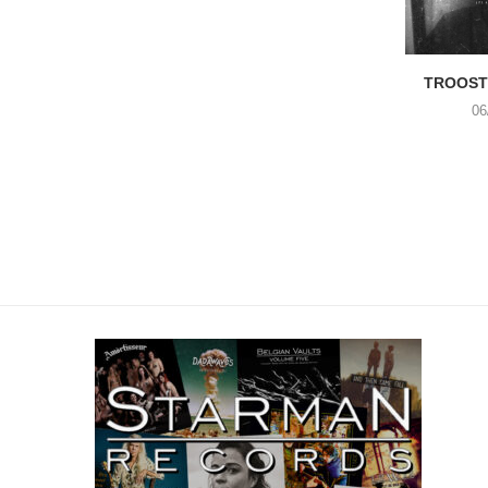
TROOST 
06