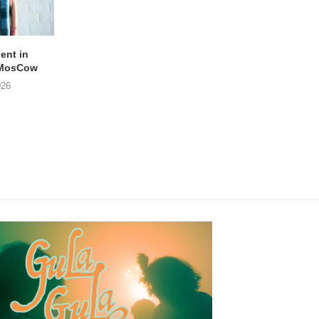
lent in
APOTH – Nelson
LIGHTSPEED speelt
 MosCow
THE SHEILA DIVINE in
05/08/2026
026
04/08/2026