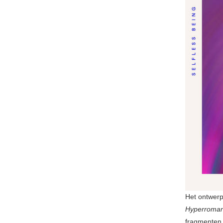
Het ontwer
Hyperroma
fragmenten 