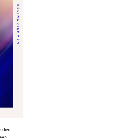
e live
 een