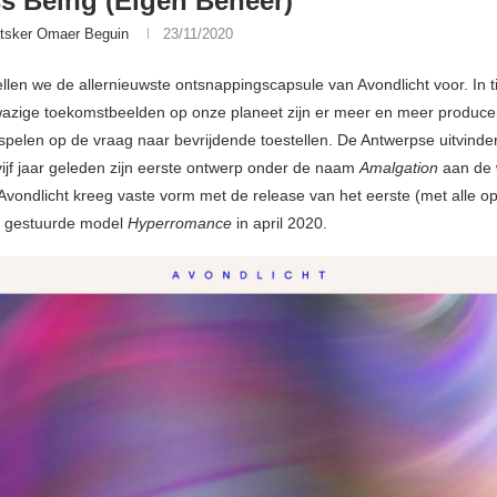
ss Being (Eigen Beheer)
tsker Omaer Beguin
23/11/2020
llen we de allernieuwste ontsnappingscapsule van Avondlicht voor. In t
 wazige toekomstbeelden op onze planeet zijn er meer en meer produc
nspelen op de vraag naar bevrijdende toestellen. De Antwerpse uitvinde
 vijf jaar geleden zijn eerste ontwerp onder de naam
Amalgation
aan de 
 Avondlicht kreeg vaste vorm met de release van het eerste (met alle op
h gestuurde model
Hyperromance
in april 2020.