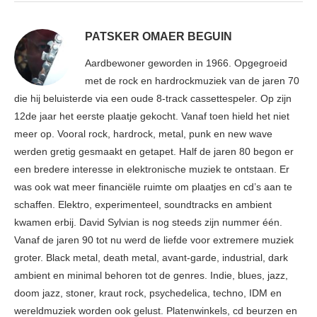
PATSKER OMAER BEGUIN
Aardbewoner geworden in 1966. Opgegroeid
met de rock en hardrockmuziek van de jaren 70
die hij beluisterde via een oude 8-track cassettespeler. Op zijn
12de jaar het eerste plaatje gekocht. Vanaf toen hield het niet
meer op. Vooral rock, hardrock, metal, punk en new wave
werden gretig gesmaakt en getapet. Half de jaren 80 begon er
een bredere interesse in elektronische muziek te ontstaan. Er
was ook wat meer financiële ruimte om plaatjes en cd’s aan te
schaffen. Elektro, experimenteel, soundtracks en ambient
kwamen erbij. David Sylvian is nog steeds zijn nummer één.
Vanaf de jaren 90 tot nu werd de liefde voor extremere muziek
groter. Black metal, death metal, avant-garde, industrial, dark
ambient en minimal behoren tot de genres. Indie, blues, jazz,
doom jazz, stoner, kraut rock, psychedelica, techno, IDM en
wereldmuziek worden ook gelust. Platenwinkels, cd beurzen en