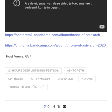
https://ashtoreth1.bandcamp.com/album/throne-of-astr-arch
https://chthonia.bandcamp.com/album/throne-of-astr-arch-2020
Post Views:
657
24 HOURS DEEP LISTENING FESTIVAL
ASHTORETH
CHTHONIA
GREY MALKIN
JIM WYLDE
NO ONE
THRONE OF ASTRŎARCHĒ
0