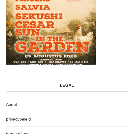
LEGAL
About
privacybeleid
terms of use