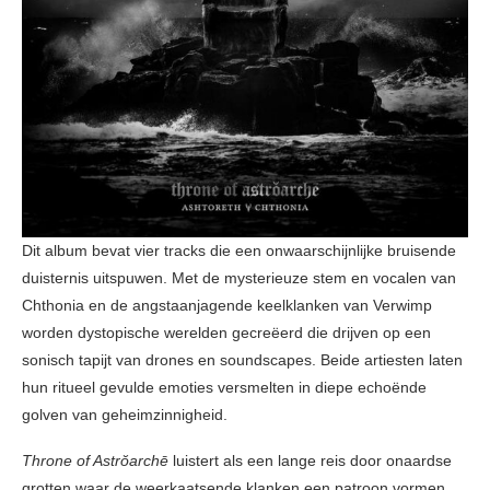
Dit album bevat vier tracks die een onwaarschijnlijke bruisende
duisternis uitspuwen. Met de mysterieuze stem en vocalen van
Chthonia en de angstaanjagende keelklanken van Verwimp
worden dystopische werelden gecreëerd die drijven op een
sonisch tapijt van drones en soundscapes. Beide artiesten laten
hun ritueel gevulde emoties versmelten in diepe echoënde
golven van geheimzinnigheid.
Throne of Astrŏarchē
luistert als een lange reis door onaardse
grotten waar de weerkaatsende klanken een patroon vormen