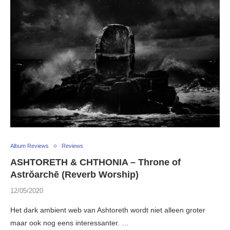
Album Reviews
Reviews
ASHTORETH & CHTHONIA – Throne of
Astrŏarchē (Reverb Worship)
12/05/2020
Het dark ambient web van Ashtoreth wordt niet alleen groter
maar ook nog eens interessanter. …