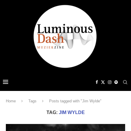
Home
Tags
Posts tagged with "Jim Wylde"
TAG:
JIM WYLDE