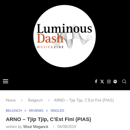
Home
Belgisch
ARNO – Tjip Tjip, C’Est Fini (PIAS)
BELGISCH
REVIEWS
SINGLES
ARNO – Tjip Tjip, C’Est Fini (PIAS)
written by
Wout Meganck
04/09/2019