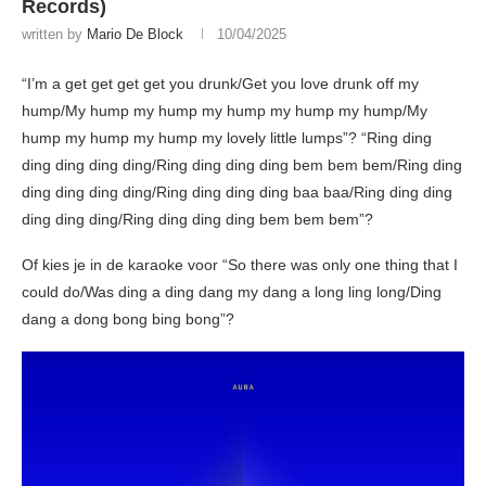
Records)
written by
Mario De Block
10/04/2025
“I’m a get get get get you drunk/Get you love drunk off my
hump/My hump my hump my hump my hump my hump/My
hump my hump my hump my lovely little lumps”? “Ring ding
ding ding ding ding/Ring ding ding ding bem bem bem/Ring ding
ding ding ding ding/Ring ding ding ding baa baa/Ring ding ding
ding ding ding/Ring ding ding ding bem bem bem”?
Of kies je in de karaoke voor “So there was only one thing that I
could do/Was ding a ding dang my dang a long ling long/Ding
dang a dong bong bing bong”?