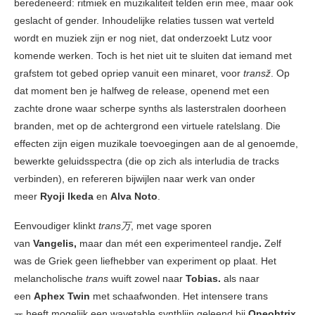
beredeneerd: ritmiek en muzikaliteit telden erin mee, maar ook
geslacht of gender. Inhoudelijke relaties tussen wat verteld
wordt en muziek zijn er nog niet, dat onderzoekt Lutz voor
komende werken. Toch is het niet uit te sluiten dat iemand met
grafstem tot gebed opriep vanuit een minaret, voor
transž
. Op
dat moment ben je halfweg de release, openend met een
zachte drone waar scherpe synths als lasterstralen doorheen
branden, met op de achtergrond een virtuele ratelslang. Die
effecten zijn eigen muzikale toevoegingen aan de al genoemde,
bewerkte geluidsspectra (die op zich als interludia de tracks
verbinden), en refereren bijwijlen naar werk van onder
meer
Ryoji Ikeda
en
Alva Noto
.
Eenvoudiger klinkt
trans万
, met vage sporen
van
Vangelis,
maar dan mét een experimenteel randje
.
Zelf
was de Griek geen liefhebber van experiment op plaat. Het
melancholische
trans
wuift zowel naar
Tobias.
als naar
een
Aphex Twin
met schaafwonden. Het intensere trans
ᅲ heeft mogelijk een wavetable synthlijn geleend bij
Oneohtrix