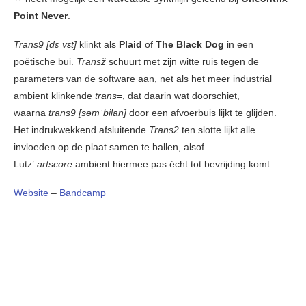
Point Never
.
Trans9 [dɛˈvɛt]
klinkt als
Plaid
of
The Black Dog
in een
poëtische bui.
Transž
schuurt met zijn witte ruis tegen de
parameters van de software aan, net als het meer industrial
ambient klinkende
trans=
, dat daarin wat doorschiet,
waarna
trans9 [səmˈbilan]
door een afvoerbuis lijkt te glijden.
Het indrukwekkend afsluitende
Trans2
ten slotte lijkt alle
invloeden op de plaat samen te ballen, alsof
Lutz’
artscore
ambient hiermee pas écht tot bevrijding komt.
Website
–
Bandcamp