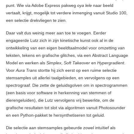
punt. Wie via Adobe Express pakweg
oya lele
naar beeld
vertaalt, krijgt, mogelijk tot verdere inmenging vanuit Studio 100,
een selectie drekvliegen te zien.
Daar valt dus weinig meer aan toe te voegen. Eerder
engageerde Lutz zich in zijn kinetische kunst ook al in de
ontwikkeling van een eigen beeldtaalmodel voor omzetting van
teksten, tekens en grafische glitches, via een Abstract Language
Model en werken als
Simplex
,
Soft Takeover
en
Hypergradient
.
Voor
Aura Trans
stortte hij zich eerst op een ruime selectie
stemsamples uit allerlei taalgebieden, en vervolgens op een
spectrograaf. Die zette de geluidsgolven om in spectrogrammen
(een basis voor software in herkenning van stemmen of
dierengeluiden), die Lutz vervolgens vrij bewerkte, om de
grafische resultaten tot slot via algoritmen vanuit Photosounder
en een Python-pakket te hersynthetiseren tot geluid.
Die selectie aan stemsamples gebeurde zowel intuïtief als