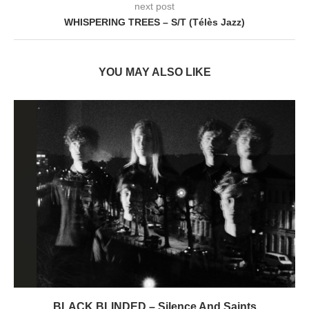
next post
WHISPERING TREES – S/T (Télès Jazz)
YOU MAY ALSO LIKE
BLACK BLINDED – Silence And Saints