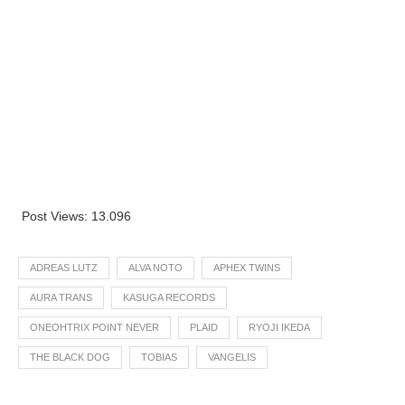
Post Views:
13.096
ADREAS LUTZ
ALVA NOTO
APHEX TWINS
AURA TRANS
KASUGA RECORDS
ONEOHTRIX POINT NEVER
PLAID
RYOJI IKEDA
THE BLACK DOG
TOBIAS
VANGELIS