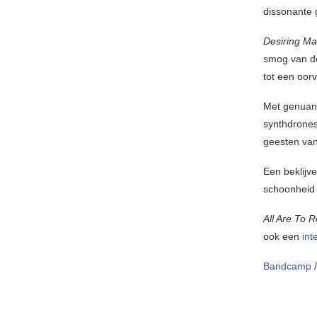
dissonante 
Desiring M
smog van do
tot een oor
Met genuanc
synthdrones
geesten van
Een beklijv
schoonheid 
All Are To R
ook een
int
Bandcamp