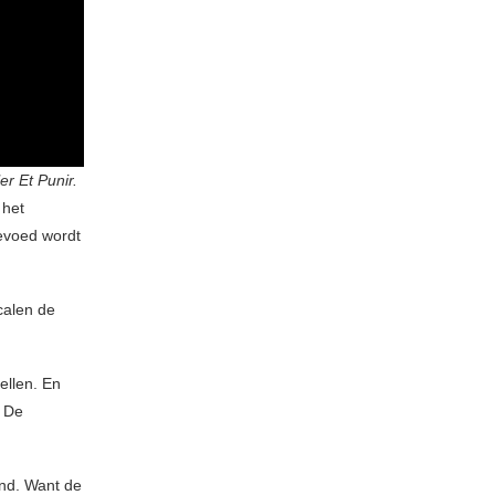
ler Et Punir.
 het
gevoed wordt
calen de
tellen. En
. De
end. Want de