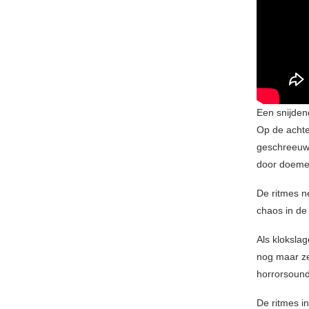
Een snijden
Op de achte
geschreeuw 
door doemen
De ritmes 
chaos in de
Als kloksla
nog maar ze
horrorsound
De ritmes i