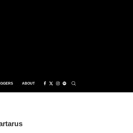
EGGERS
ABOUT
artarus