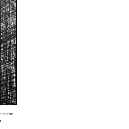
onische
s.