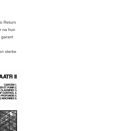
To Return
ar na hun
n garant
en sterke