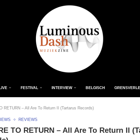
LIVE
FESTIVAL
INTERVIEW
BELGISCH
GRENSVERL
 RETURN – All Are To Return II (Tartarus Records)
VIEWS
REVIEWS
E TO RETURN – All Are To Return II (T