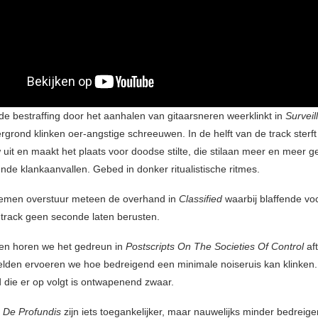
de bestraffing door het aanhalen van gitaarsneren weerklinkt in
Surveil
rgrond klinken oer-angstige schreeuwen. In de helft van de track sterft
uit en maakt het plaats voor doodse stilte, die stilaan meer en meer 
de klankaanvallen. Gebed in donker ritualistische ritmes.
nemen overstuur meteen de overhand in
Classified
waarbij blaffende vo
 track geen seconde laten berusten.
gen horen we het gedreun in
Postscripts On The Societies Of Control
af
lden ervoeren we hoe bedreigend een minimale noiseruis kan klinken
 die er op volgt is ontwapenend zwaar.
n
De Profundis
zijn iets toegankelijker, maar nauwelijks minder bedreig