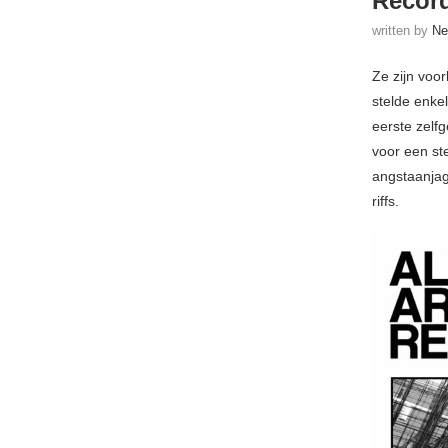
Recor
written by
Ne
Ze zijn voo
stelde enke
eerste zelfg
voor een st
angstaanjag
riffs.