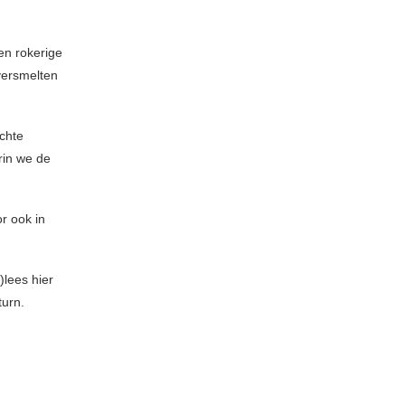
een rokerige
versmelten
ichte
rin we de
r ook in
)lees hier
turn.