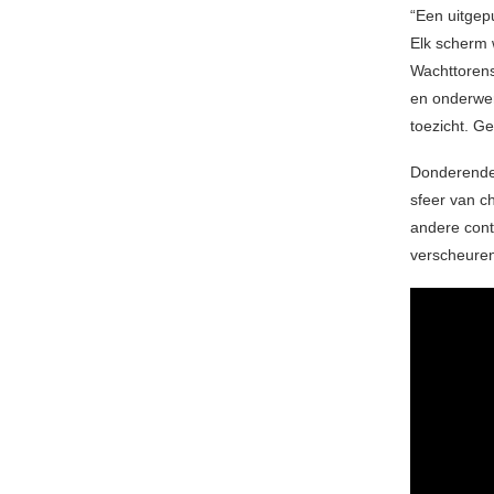
“Een uitgep
Elk scherm 
Wachttorens
en onderwerp
toezicht. G
Donderende
sfeer van c
andere cont
verscheure