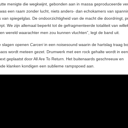
utte menigte die wegkwijnt, gebonden aan in massa geproduceerde ve
was een ​​raam zonder lucht, niets anders- dan echokamers van spanni
 van spiegelglas. De ondoorzichtigheid van de macht die doordringt, p
t. We zijn allemaal beperkt tot de gefragmenteerde totaliteit van wille
een wereld waarachter men zou kunnen vluchten”, legt de band uit.
 slagen openen
Carceri
in een noisesound waarin de hartslag traag b
haos wordt meteen gezet. Drumwerk met een rock gehalte wordt in een 
ext geplaatst door All Are To Return. Het buitenaards geschreeuw en
nde klanken kondigen een sublieme rampspoed aan.