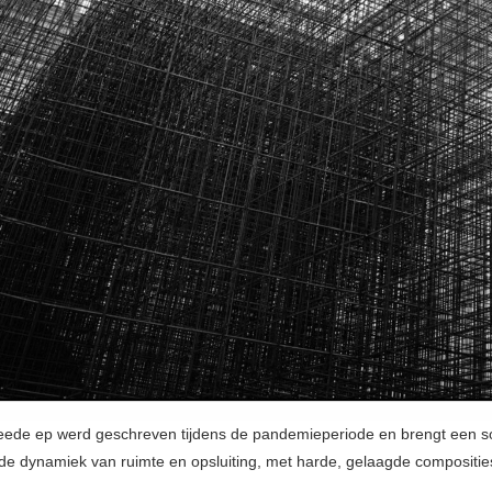
ede ep werd geschreven tijdens de pandemieperiode en brengt een s
p de dynamiek van ruimte en opsluiting, met harde, gelaagde compositie