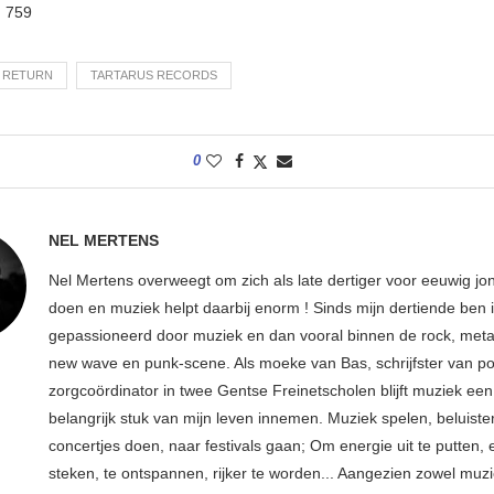
:
759
O RETURN
TARTARUS RECORDS
0
NEL MERTENS
Nel Mertens overweegt om zich als late dertiger voor eeuwig jo
doen en muziek helpt daarbij enorm ! Sinds mijn dertiende ben 
gepassioneerd door muziek en dan vooral binnen de rock, metal
new wave en punk-scene. Als moeke van Bas, schrijfster van p
zorgcoördinator in twee Gentse Freinetscholen blijft muziek een
belangrijk stuk van mijn leven innemen. Muziek spelen, beluiste
concertjes doen, naar festivals gaan; Om energie uit te putten, e
steken, te ontspannen, rijker te worden... Aangezien zowel muz