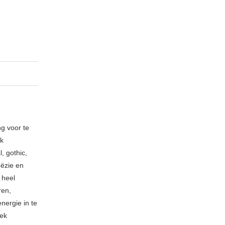
ng voor te
ik
, gothic,
oëzie en
 heel
ren,
nergie in te
iek