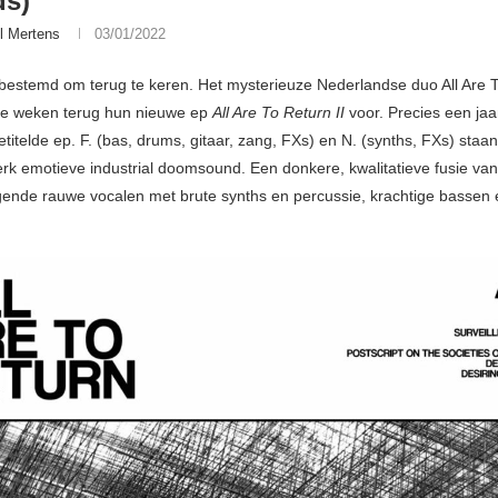
ds)
l Mertens
03/01/2022
rbestemd om terug te keren. Het mysterieuze Nederlandse duo All Are 
le weken terug hun nieuwe ep
All Are To Return II
voor. Precies een ja
etitelde ep. F. (bas, drums, gitaar, zang, FXs) en N. (synths, FXs) staa
erk emotieve industrial doomsound. Een donkere, kwalitatieve fusie van
ende rauwe vocalen met brute synths en percussie, krachtige bassen 