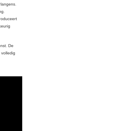
rlangens.
ng.
roduceert
keurig
onst. De
volledig