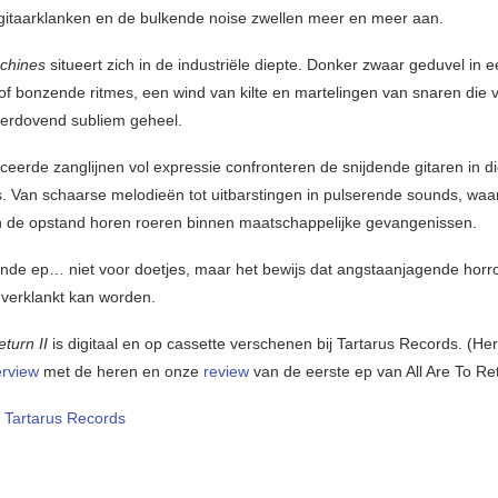
gitaarklanken en de bulkende noise zwellen meer en meer aan.
achines
situeert zich in de industriële diepte. Donker zwaar geduvel in 
f bonzende ritmes, een wind van kilte en martelingen van snaren die 
verdovend subliem geheel.
eerde zanglijnen vol expressie confronteren de snijdende gitaren in d
. Van schaarse melodieën tot uitbarstingen in pulserende sounds, waa
 de opstand horen roeren binnen maatschappelijke gevangenissen.
ende ep… niet voor doetjes, maar het bewijs dat angstaanjagende horro
verklankt kan worden.
eturn II
is digitaal en op cassette verschenen bij Tartarus Records. (Her
erview
met de heren en onze
review
van de eerste ep van All Are To Re
/
Tartarus Records