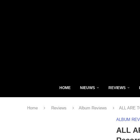
HOME
NIEUWS
REVIEWS
Home
Reviews
Album Reviews
ALL ARE TO
ALBUM RE
ALL AR