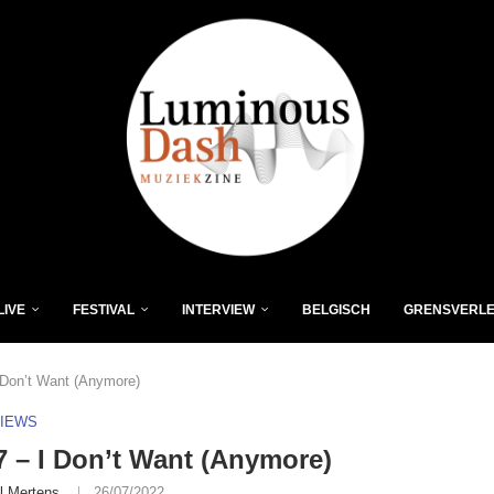
LIVE
FESTIVAL
INTERVIEW
BELGISCH
GRENSVERL
Don’t Want (Anymore)
VIEWS
– I Don’t Want (Anymore)
l Mertens
26/07/2022