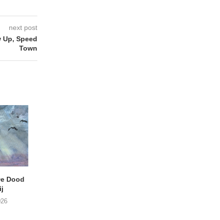
next post
 Up, Speed
Town
e Dood
DANIEL PEREZ – Why Is
JEF MERTENS – Do
j
This Called Heaven?
Amps (Many Chan
026
29/07/2026
27/07/2026