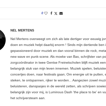
0
NEL MERTENS
Nel Mertens overweegt om zich als late dertiger voor eeuwig jo
doen en muziek helpt daarbij enorm ! Sinds mijn dertiende ben 
gepassioneerd door muziek en dan vooral binnen de rock, metal
new wave en punk-scene. Als moeke van Bas, schrijfster van p
zorgcoördinator in twee Gentse Freinetscholen blijft muziek een
belangrijk stuk van mijn leven innemen. Muziek spelen, beluiste
concertjes doen, naar festivals gaan; Om energie uit te putten, e
steken, te ontspannen, rijker te worden... Aangezien zowel muz
beluisteren, danspasjes in de wereld zetten, als schrijven sowie
belangrijk zijn voor mij, is Luminous Dash 'the place to be' en vu
het schrijversteam aan.