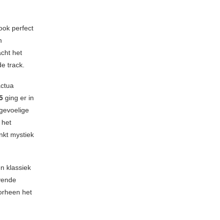
ook perfect
n
cht het
e track.
actua
75
ging er in
gevoelige
 het
inkt mystiek
n klassiek
vende
orheen het