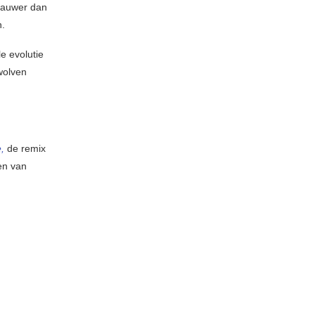
rauwer dan
n.
e evolutie
wolven
,
de remix
en van