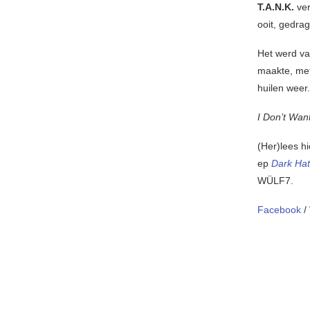
T.A.N.K.
ver
ooit, gedra
Het werd van
maakte, met
huilen weer.
I Don’t Wa
(Her)lees h
ep
Dark Hat
WÜLF7.
Facebook
/