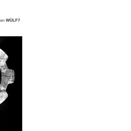
van
WÜLF7