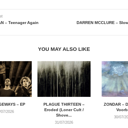
st
N – Teenager Again
DARREN MCCLURE – Slow
YOU MAY ALSO LIKE
EWAYS – EP
PLAGUE THIRTEEN –
ZONDAR – D
Eroded (Loner Cult /
Voorbi
/07/2026
Shove...
30/07/2
31/07/2026