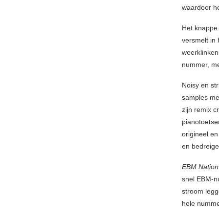
waardoor he
Het knappe 
versmelt in
weerklinken
nummer, met
Noisy en str
samples me
zijn remix 
pianotoetse
origineel e
en bedreig
EBM Nation
snel EBM-nu
stroom legg
hele numme