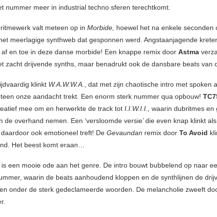
t nummer meer in industrial techno sferen terechtkomt.
ritmewerk valt meteen op in
Morbide,
hoewel het na enkele seconden 
 het meerlagige synthweb dat gesponnen werd. Angstaanjagende krete
 af en toe in deze danse morbide! Een knappe remix door
Astma
verza
 zacht drijvende synths, maar benadrukt ook de dansbare beats van d
ijdvaardig klinkt
W.A.W.W.A.
, dat met zijn chaotische intro met spoken 
teen onze aandacht trekt. Een enorm sterk nummer qua opbouw!
TC
creatief mee om en herwerkte de track tot
I.I.W.I.I.,
waarin dubritmes en 
n de overhand nemen. Een ‘versloomde versie’ die even knap klinkt als
n daardoor ook emotioneel treft! De
Gevaundan
remix door
To Avoid
kl
end. Het beest komt eraan…
is een mooie ode aan het genre. De intro bouwt bubbelend op naar ee
mmer, waarin de beats aanhoudend kloppen en de synthlijnen de drij
en onder de sterk gedeclameerde woorden. De melancholie zweeft do
r.