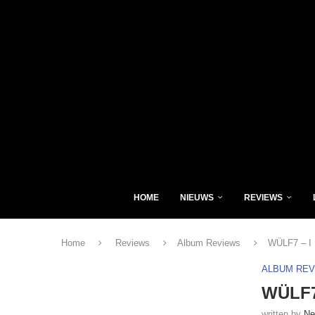
HOME
NIEUWS
REVIEWS
Home
Reviews
Album Reviews
WÜLF7 – I 
ALBUM RE
WÜLF7 
written by
Ne