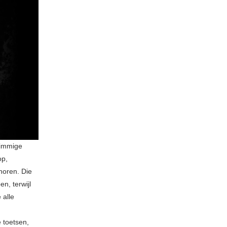
immige
op,
horen. Die
n, terwijl
 alle
 toetsen,