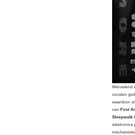
Wervelend e
vocalen ged
waardoor st
van
First A
Sleepwalk
elektronica
mechanistis