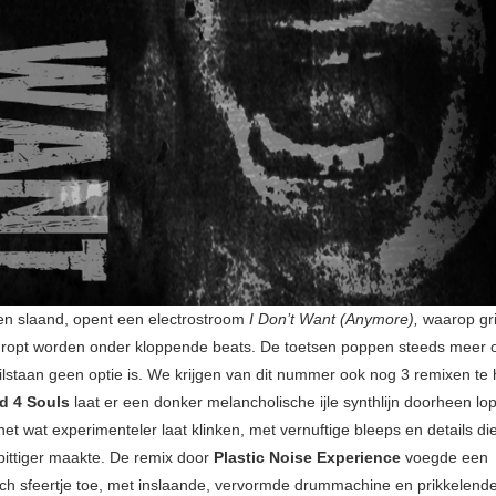
n slaand, opent een electrostroom
I Don’t Want (Anymore),
waarop gr
ropt worden onder kloppende beats. De toetsen poppen steeds meer 
ilstaan geen optie is. We krijgen van dit nummer ook nog 3 remixen te 
id 4 Souls
laat er een donker melancholische ijle synthlijn doorheen lope
het wat experimenteler laat klinken, met vernuftige bleeps en details die
 pittiger maakte. De remix door
Plastic Noise Experience
voegde een
ch sfeertje toe, met inslaande, vervormde drummachine en prikkelende