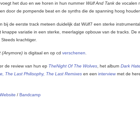
voegt het duo en we horen in hun nummer
Wülf And Tank
de vocalen 
gen door de pompende beat en de synths die de spanning hoog houde
 bij de eerste track meteen duidelijk dat Wülf7 een sterke instrumental
 knappe variatie in een sterke, meerlagige opbouw van de tracks. De 
 Steeds krachtiger.
nt (Anymore)
is digitaal en op cd
verschenen
.
ier de review van hun ep
TheNight Of The Wolves
, het album
Dark Hate
e, The Last Philisophy, The Last Remixes
en een
interview
met de her
Website
/
Bandcamp