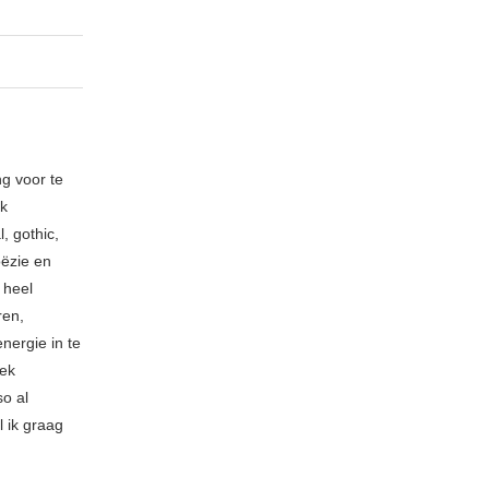
ng voor te
ik
, gothic,
oëzie en
 heel
ren,
nergie in te
iek
so al
l ik graag