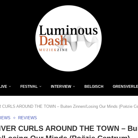
LIVE
FESTIVAL
INTERVIEW
BELGISCH
GRENSVERL
 CURLS AROUND THE TOWN – Buiten Zinnen/Losing Our Minds (Poëzie Ce
VIEWS
REVIEWS
IVER CURLS AROUND THE TOWN – Bui