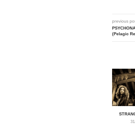
previous po
PSYCHONAU
(Pelagic R
STRANG
31