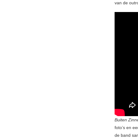
van de outr
Buiten Zinn
foto’s en e
de band sam