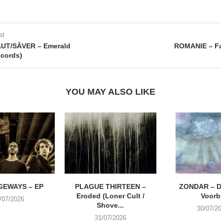
st
T/SÂVER – Emerald
ROMANIE – Fa
ecords)
YOU MAY ALSO LIKE
EWAYS – EP
PLAGUE THIRTEEN –
ZONDAR – D
Eroded (Loner Cult /
Voorbi
/07/2026
Shove...
30/07/2
31/07/2026