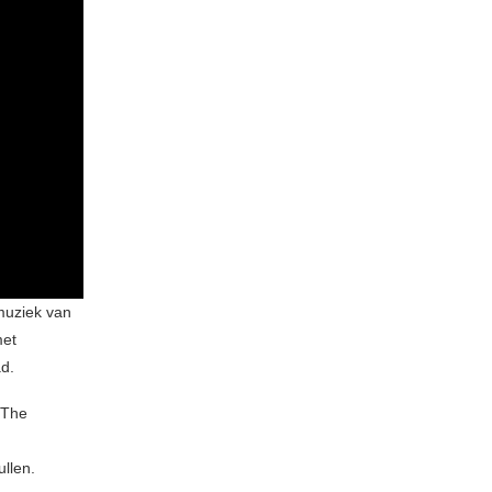
 muziek van
met
ad.
 The
llen.