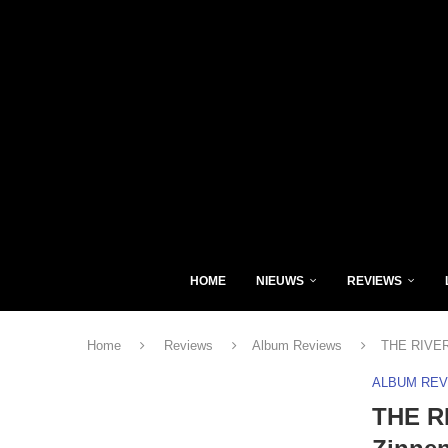
HOME
NIEUWS
REVIEWS
Home
Reviews
Album Reviews
THE RIVER
ALBUM RE
THE R