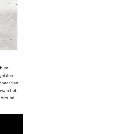
lbum.
gelaten
innaar van
 kwam het
s Around