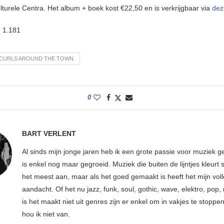
turele Centra. Het album + boek kost €22,50 en is verkrijgbaar via
deze
:
1.181
 CURLS AROUND THE TOWN
0
BART VERLENT
Al sinds mijn jonge jaren heb ik een grote passie voor muziek g
is enkel nog maar gegroeid. Muziek die buiten de lijntjes kleurt 
het meest aan, maar als het goed gemaakt is heeft het mijn vol
aandacht. Of het nu jazz, funk, soul, gothic, wave, elektro, pop, 
is het maakt niet uit genres zijn er enkel om in vakjes te stoppe
hou ik niet van.