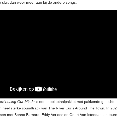
o sluit dan weer meer aan bij de andere songs.
en/ Losing Our Minds
is een mooi totaalpakket met pakkende gedichten
en heel sterke soundtrack van The River Curls Around The Town. In 20
en met Benno Barnard, Eddy Verloes en Geert Van Istendael op tour