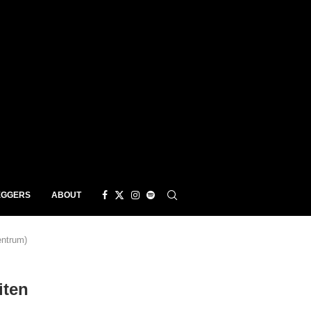
EGGERS
ABOUT
ntrum)
ten