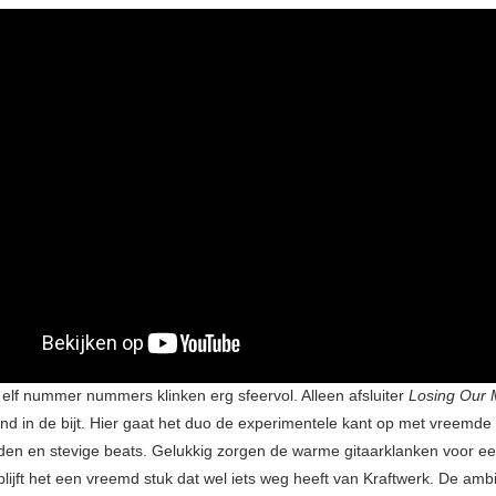
 elf nummer nummers klinken erg sfeervol. Alleen afsluiter
Losing Our 
d in de bijt. Hier gaat het duo de experimentele kant op met vreemde
iden en stevige beats. Gelukkig zorgen de warme gitaarklanken voor e
blijft het een vreemd stuk dat wel iets weg heeft van Kraftwerk. De amb