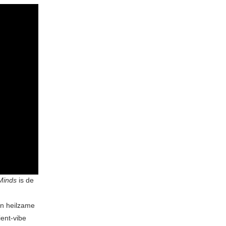
Minds
is de
en heilzame
ient-vibe