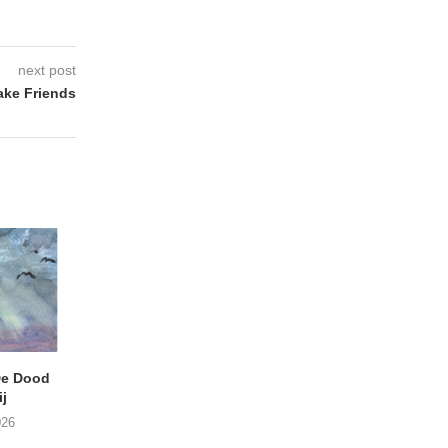
next post
ke Friends
e Dood
DANIEL PEREZ – Why Is
THE SMALL SHIP
j
This Called Heaven?
Moneyfiller (Kowzi 
026
29/07/2026
28/07/2026