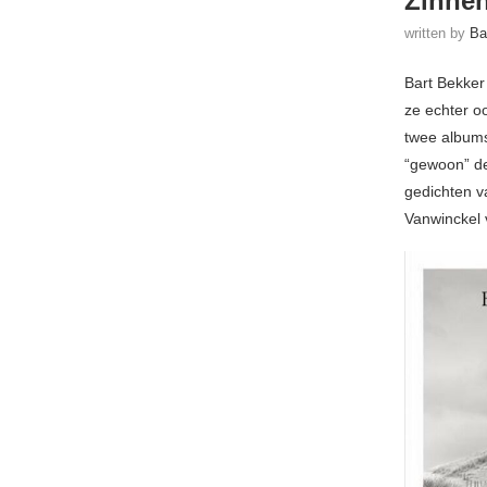
Zinnen
written by
Ba
Bart Bekker
ze echter o
twee albums
“gewoon” de
gedichten v
Vanwinckel 