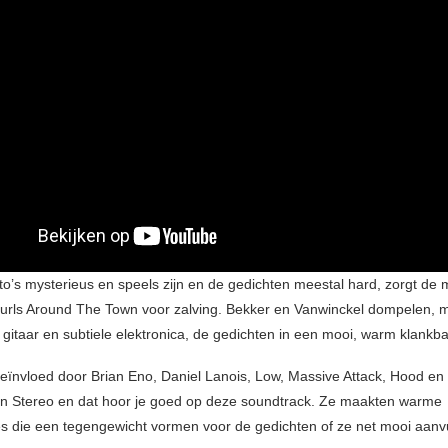
oto’s mysterieus en speels zijn en de gedichten meestal hard, zorgt de
urls Around The Town voor zalving. Bekker en Vanwinckel dompelen, 
 gitaar en subtiele elektronica, de gedichten in een mooi, warm klankb
beïnvloed door Brian Eno, Daniel Lanois, Low, Massive Attack, Hood en
n Stereo en dat hoor je goed op deze soundtrack. Ze maakten warme
 die een tegengewicht vormen voor de gedichten of ze net mooi aanvu