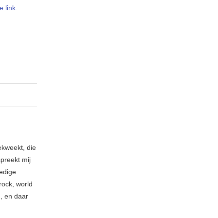
 link.
ekweekt, die
spreekt mij
ledige
rock, world
n, en daar