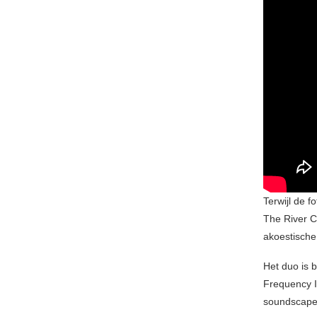
Terwijl de f
The River C
akoestische
Het duo is 
Frequency I
soundscapes