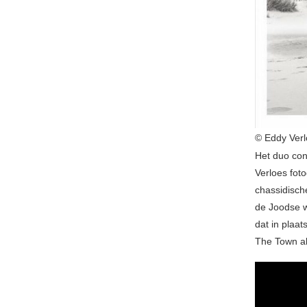
© Eddy Ver
Het duo con
Verloes foto
chassidisch
de Joodse w
dat in plaa
The Town al