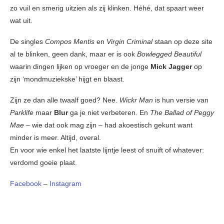
zo vuil en smerig uitzien als zij klinken. Héhé, dat spaart weer
wat uit.
De singles
Compos Mentis
en
Virgin Criminal
staan op deze site
al te blinken, geen dank, maar er is ook
Bowlegged Beautiful
waarin dingen lijken op vroeger en de jonge
Mick Jagger
op
zijn ‘mondmuziekske’ hijgt en blaast.
Zijn ze dan alle twaalf goed? Nee.
Wickr Man
is hun versie van
Parklife
maar
Blur
ga je niet verbeteren. En
The Ballad of Peggy
Mae
– wie dat ook mag zijn – had akoestisch gekunt want
minder is meer. Altijd, overal.
En voor wie enkel het laatste lijntje leest of snuift of whatever:
verdomd goeie plaat.
Facebook
–
Instagram