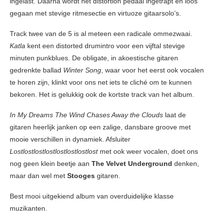
ingelast. Daarna wordt het distortion pedaal ingetrapt en loos
gegaan met stevige ritmesectie en virtuoze gitaarsolo’s.
Track twee van de 5 is al meteen een radicale ommezwaai.
Katla
kent een distorted drumintro voor een vijftal stevige
minuten punkblues. De obligate, in akoestische gitaren
gedrenkte ballad
Winter Song
, waar voor het eerst ook vocalen
te horen zijn, klinkt voor ons net iets te cliché om te kunnen
bekoren. Het is gelukkig ook de kortste track van het album.
In My Dreams The Wind Chases Away the Clouds
laat de
gitaren heerlijk janken op een zalige, dansbare groove met
mooie verschillen in dynamiek. Afsluiter
Lostlostlostlostlostlostlostlost
met ook weer vocalen, doet ons
nog geen klein beetje aan
The Velvet Underground
denken,
maar dan wel met
Stooges
gitaren.
Best mooi uitgekiend album van overduidelijke klasse
muzikanten.