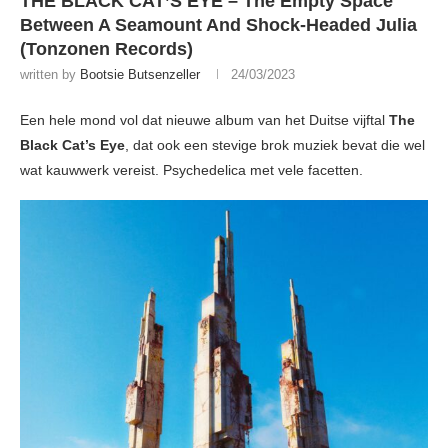
THE BLACK CAT’S EYE – The Empty Space
Between A Seamount And Shock-Headed Julia
(Tonzonen Records)
written by
Bootsie Butsenzeller
24/03/2023
Een hele mond vol dat nieuwe album van het Duitse vijftal
The
Black Cat’s Eye
, dat ook een stevige brok muziek bevat die wel
wat kauwwerk vereist. Psychedelica met vele facetten.