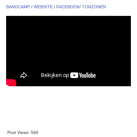
BANDCAMP
/
WEBSITE
/
FACEBOOK
/
TONZONEN
Post Views:
560