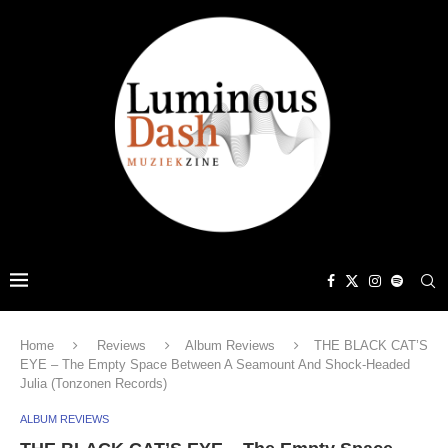
Home
Reviews
Album Reviews
THE BLACK CAT’S
EYE – The Empty Space Between A Seamount And Shock-Headed
Julia (Tonzonen Records)
ALBUM REVIEWS