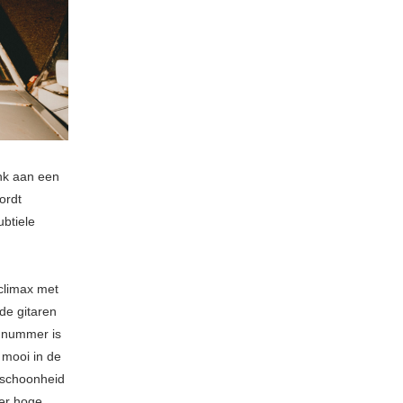
nk aan een
ordt
ubtiele
climax met
 de gitaren
t nummer is
d mooi in de
 schoonheid
ker hoge