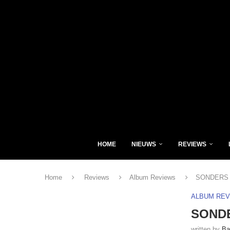
HOME
NIEUWS
REVIEWS
Home
Reviews
Album Reviews
SONDERS –
ALBUM RE
SONDE
written by
Ba