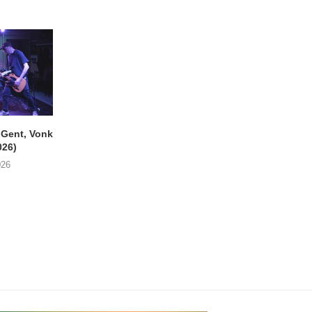
ent, Vonk
SIGLO XX Fonnefeesten
MONOKO – Thinkin’
026)
(06/08/2026)
You (Always)
026
08/08/2026
07/08/2026