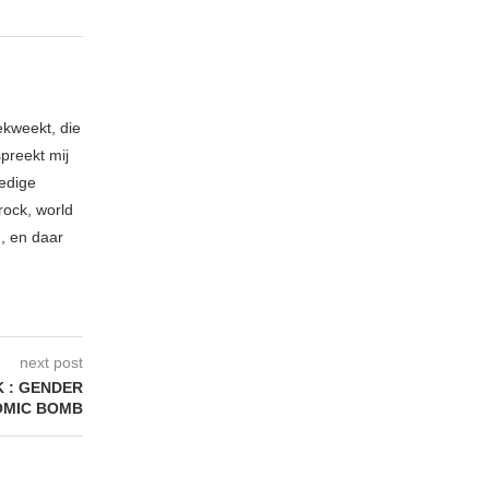
ekweekt, die
spreekt mij
ledige
rock, world
n, en daar
next post
K : GENDER
OMIC BOMB