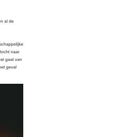
en al de
schappelijke
tocht naar
at gaat van
 het geval