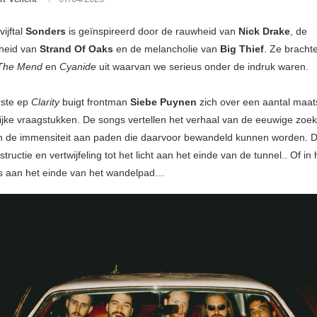
ijftal
Sonders
is geïnspireerd door de rauwheid van
Nick Drake
, de
heid van
Strand Of Oaks
en de melancholie van
Big Thief
. Ze bracht
The Mend
en
Cyanide
uit waarvan we serieus onder de indruk waren.
rste ep
Clarity
buigt frontman
Siebe Puynen
zich over een aantal maat
ijke vraagstukken. De songs vertellen het verhaal van de eeuwige zoek
n de immensiteit aan paden die daarvoor bewandeld kunnen worden. D
structie en vertwijfeling tot het licht aan het einde van de tunnel.. Of in
s aan het einde van het wandelpad…