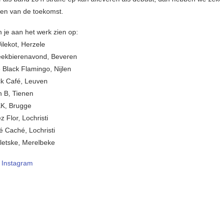
en van de toekomst.
 je aan het werk zien op:
ilekot, Herzele
eekbierenavond, Beveren
 Black Flamingo, Nijlen
ck Café, Leuven
n B, Tienen
KK, Brugge
 Flor, Lochristi
é Caché, Lochristi
Kletske, Merelbeke
–
Instagram