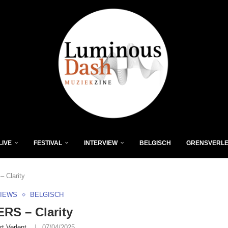
LIVE
FESTIVAL
INTERVIEW
BELGISCH
GRENSVERL
 Clarity
VIEWS
BELGISCH
RS – Clarity
rt Verlent
07/04/2025