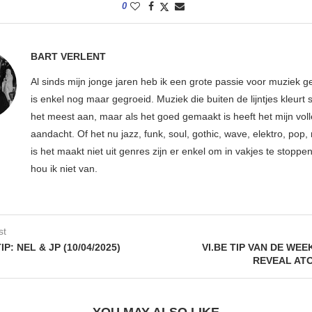
0
BART VERLENT
Al sinds mijn jonge jaren heb ik een grote passie voor muziek g
is enkel nog maar gegroeid. Muziek die buiten de lijntjes kleurt 
het meest aan, maar als het goed gemaakt is heeft het mijn vol
aandacht. Of het nu jazz, funk, soul, gothic, wave, elektro, pop, 
is het maakt niet uit genres zijn er enkel om in vakjes te stoppe
hou ik niet van.
st
: NEL & JP (10/04/2025)
VI.BE TIP VAN DE WEE
REVEAL AT
YOU MAY ALSO LIKE