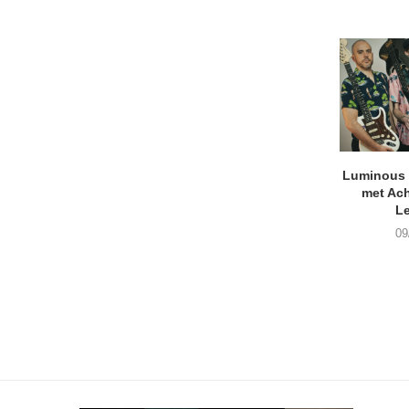
Luminous D
met Ach
L
09