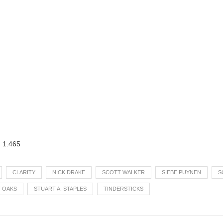
:
1.465
CLARITY
NICK DRAKE
SCOTT WALKER
SIEBE PUYNEN
S
 OAKS
STUART A. STAPLES
TINDERSTICKS