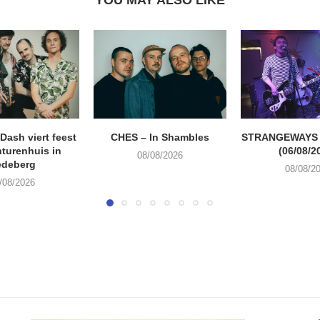
ash viert feest
CHES – In Shambles
STRANGEWAYS G
turenhuis in
(06/08/2
08/08/2026
edeberg
08/08/2
/08/2026