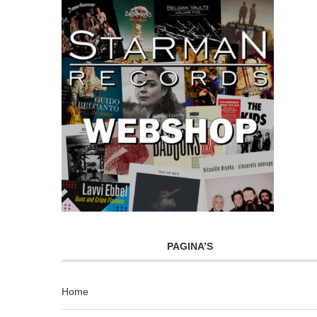
PAGINA’S
Home