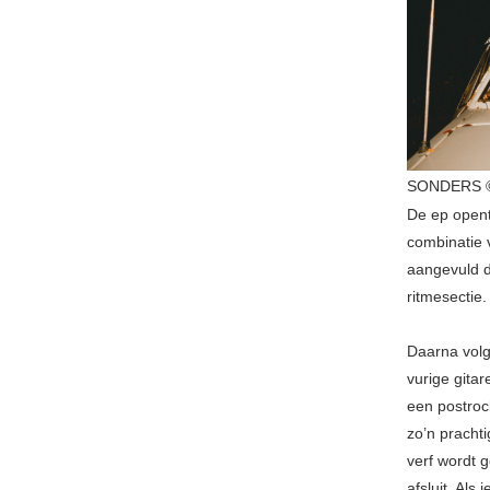
SONDERS © 
De ep open
combinatie
aangevuld d
ritmesectie
Daarna vol
vurige gita
een postroc
zo’n prachti
verf wordt 
afsluit. Als