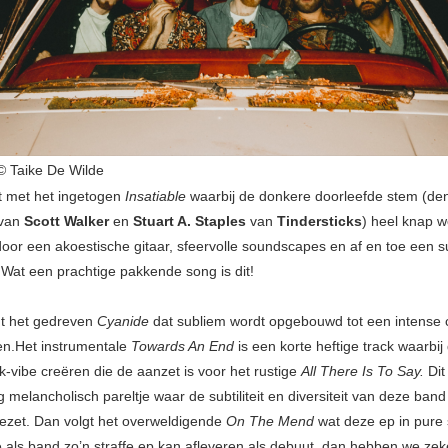
Taike De Wilde
t met het ingetogen
Insatiable
waarbij de donkere doorleefde stem (de
 van
Scott Walker
en
Stuart A. Staples
van
Tindersticks
) heel knap w
oor een akoestische gitaar, sfeervolle soundscapes en af en toe een s
. Wat een prachtige pakkende song is dit!
gt het gedreven
Cyanide
dat subliem wordt opgebouwd tot een intense 
ren.Het instrumentale
Towards An End
is een korte heftige track waarbij
k-vibe creëren die de aanzet is voor het rustige
All There Is To Say.
Di
g melancholisch pareltje waar de subtiliteit en diversiteit van deze ban
gezet. Dan volgt het overweldigende
On The Mend
wat deze ep in pure
 je als band zo’n straffe ep kan afleveren als debuut, dan hebben we ze