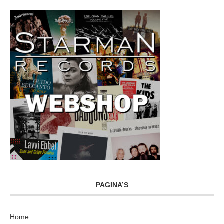
PAGINA’S
Home