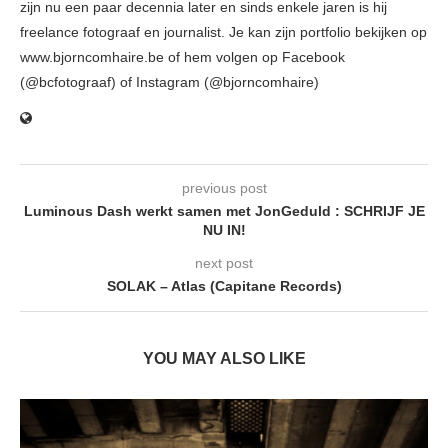
zijn nu een paar decennia later en sinds enkele jaren is hij
freelance fotograaf en journalist. Je kan zijn portfolio bekijken op
www.bjorncomhaire.be of hem volgen op Facebook
(@bcfotograaf) of Instagram (@bjorncomhaire)
previous post
Luminous Dash werkt samen met JonGeduld : SCHRIJF JE
NU IN!
next post
SOLAK – Atlas (Capitane Records)
YOU MAY ALSO LIKE