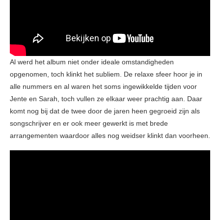
Al werd het album niet onder ideale omstandigheden
opgenomen, toch klinkt het subliem. De relaxe sfeer hoor je in
alle nummers en al waren het soms ingewikkelde tijden voor
Jente en Sarah, toch vullen ze elkaar weer prachtig aan. Daar
komt nog bij dat de twee door de jaren heen gegroeid zijn als
songschrijver en er ook meer gewerkt is met brede
arrangementen waardoor alles nog weidser klinkt dan voorheen.