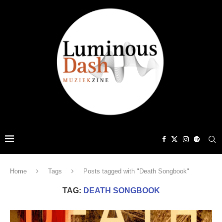
Home
Tags
Posts tagged with "Death Songbook"
TAG:
DEATH SONGBOOK