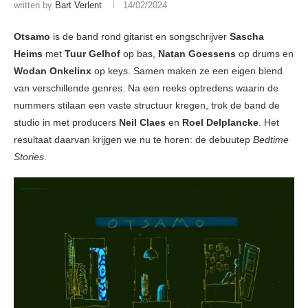
written by
Bart Verlent
14/02/2024
Otsamo
is de band rond gitarist en songschrijver
Sascha
Heims
met
Tuur Gelhof
op bas,
Natan
Goessens
op drums en
Wodan Onkelinx
op keys. Samen maken ze een eigen blend
van verschillende genres. Na een reeks optredens waarin de
nummers stilaan een vaste structuur kregen, trok de band de
studio in met producers
Neil Claes
en
Roel Delplancke
. Het
resultaat daarvan krijgen we nu te horen: de debuutep
Bedtime
Stories
.