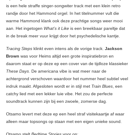
is een hele straffe singer-songwiter track met een klein retro
randje door het Hammond orgel. In het titelnummer vult die
warme Hammond klank ook deze prachtige songs weer mooi
aan. Het ingetogen
What’s it Like
is een breekbaar pareltje dat
in de break meer vuur krijgt door het psychedelische kantje.
Tracing Steps
klinkt even intens als de vorige track.
Jackson
Brown
was voor Heims altijd een grote inspiratiebron en
daarom staat er op deze ep een cover van de tijdloze klassieker
These Days
. De americana vibe is wat meer naar de
achtergrond verschoven waardoor het nummer heel subtiel veel
indruk maakt. Afgesloten wordt er in stijl met
Train Blues
, een
catchy lied met een lekker luie vibe. Het zou de perfecte
soundtrack kunnen zijn bij een zwoele, zomerse dag.
Otsamo levert met deze ep een heel straf visitekaartje af waar
alleen maar topsongs op staan met een eigen unieke sound.
Otsamo stelt
Bedtime Stories
voor op: