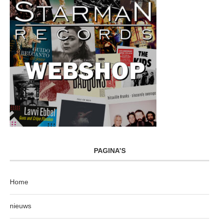
PAGINA’S
Home
nieuws