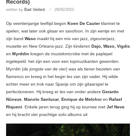
Records)
written by
Bart Verlent
28/05/2023
Op veertienjarige leeftijd begon
Koen De Cauter
klarinet te
spelen, wat later ook gitaar en saxofoon. In zijn eentje en met
zijn band
Waso
maakt hij een mix van jazz, zigeunerjazz,
musette en New Orleans-jazz. Zijn kinderen
Dajo, Waso, Vigdis
en
Myrddin
kregen de muziekmicrobe met de paplepel
ingelepeld: het zijn een voor een topmuzikanten geworden.
Myrrdin (de jongste van de vier) was als tiener bezeten van
flamenco en kreeg in het begin les van zijn vader. Hij wilde
echter meer en trok naar Spanje om zijn gitaarspel te
perfectioneren. Hij kreeg er les van onder andere
Gerardo
Nùneze
,
Manolo Sanlucar
,
Enrique de Melchor
en
Rafael
Riqueni
. Enkele jaren terug ging hij op tournee met
Jef Neve
en hij bracht vier prachtige solo-albums uit.