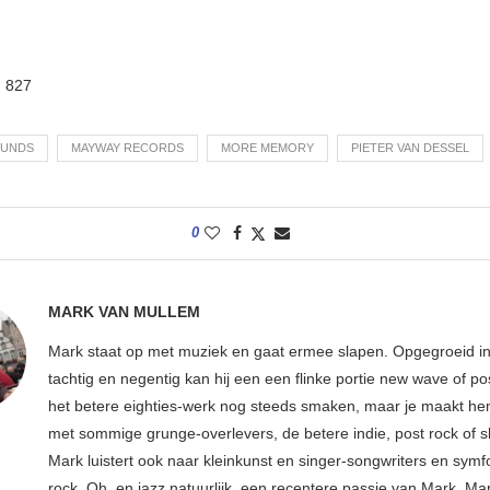
:
827
OUNDS
MAYWAY RECORDS
MORE MEMORY
PIETER VAN DESSEL
0
MARK VAN MULLEM
Mark staat op met muziek en gaat ermee slapen. Opgegroeid in
tachtig en negentig kan hij een een flinke portie new wave of p
het betere eighties-werk nog steeds smaken, maar je maakt hem
met sommige grunge-overlevers, de betere indie, post rock of s
Mark luistert ook naar kleinkunst en singer-songwriters en sym
rock. Oh, en jazz natuurlijk, een recentere passie van Mark. Ma