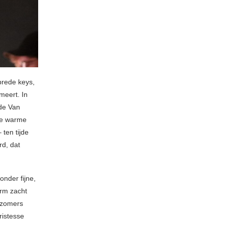
rede keys,
meert. In
de Van
oie warme
 ten tijde
rd, dat
nder fijne,
arm zacht
n zomers
ristesse