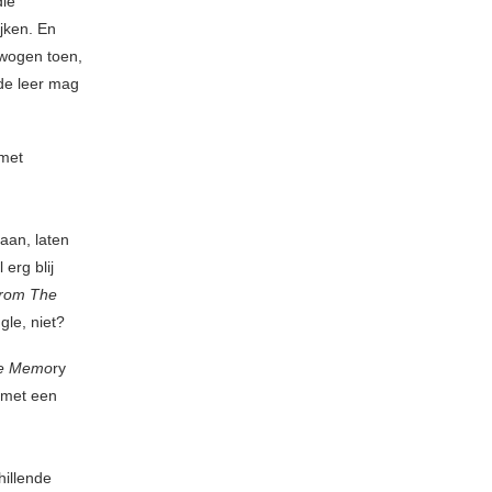
die
jken. En
ewogen toen,
 de leer mag
 met
aan, laten
 erg blij
from The
le, niet?
e Memo
ry
 met een
chillende