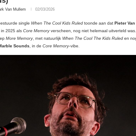
ds)
rk Van Mullem
02/03/2026
gestuurde single
When The Cool Kids Ruled
toonde aan dat
Pieter Van
 in 2025 als
Core Memory
verscheen, nog niet helemaal uitverteld was. 
 ep
More Memory
, met natuurlijk
When The Cool The Kids Ruled
en no
Marble Sounds
, in de
Core Memory
-vibe.