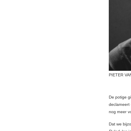
PIETER VAN
De potige gi
declameert 
nog meer vol
Dat we bij