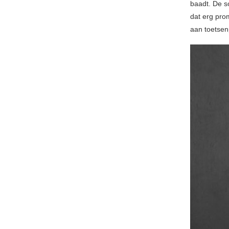
baadt. De s
dat erg pro
aan toetsenp