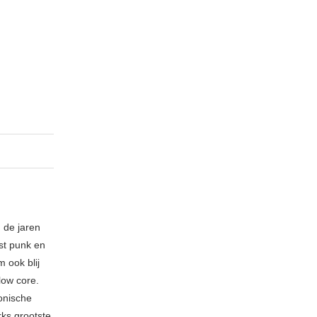
 de jaren
ost punk en
 ook blij
low core.
fonische
rks grootste