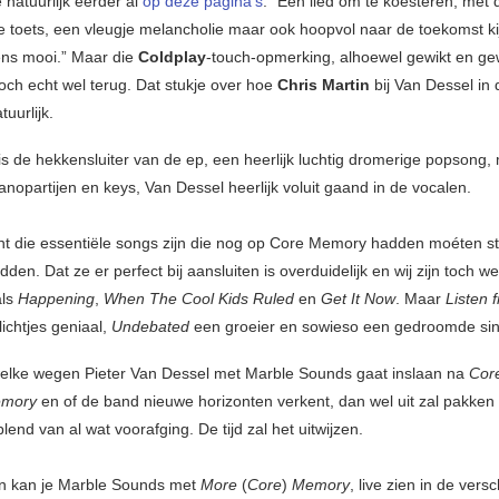
je natuurlijk eerder al
op deze pagina’s
. “Een lied om te koesteren, met 
toets, een vleugje melancholie maar ook hoopvol naar de toekomst ki
ns mooi.” Maar die
Coldplay
-touch-opmerking, alhoewel gewikt en g
ch echt wel terug. Dat stukje over hoe
Chris Martin
bij Van Dessel in
tuurlijk.
is de hekkensluiter van de ep, een heerlijk luchtig dromerige popsong,
anopartijen en keys, Van Dessel heerlijk voluit gaand in de vocalen.
cht die essentiële songs zijn die nog op Core Memory hadden moéten st
dden. Dat ze er perfect bij aansluiten is overduidelijk en wij zijn toch wel
als
Happening
,
When The Cool Kids Ruled
en
Get It Now
. Maar
Listen 
lichtjes geniaal,
Undebated
een groeier en sowieso een gedroomde sing
lke wegen Pieter Van Dessel met Marble Sounds gaat inslaan na
Cor
emory
en of de band nieuwe horizonten verkent, dan wel uit zal pakken
lend van al wat voorafging. De tijd zal het uitwijzen.
n kan je Marble Sounds met
More
(
Core
)
Memory
, live zien in de vers