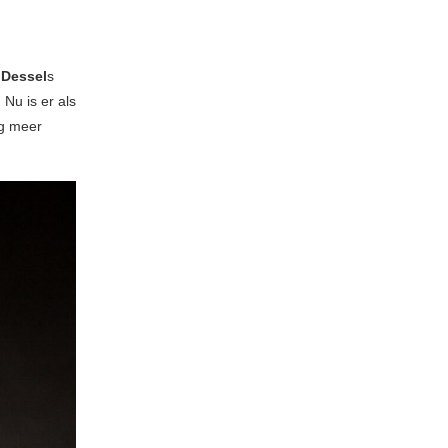
 Dessel
s
Nu is er als
g meer