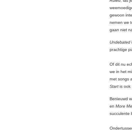
Ruled
, las 
weemoedige 
gewoon inte
nemen we to
gaan niet na
Undebated
prachtige pi
Of dit nu e
we in het mi
met songs 
Start
is ook 
Benieuwd we
en
More M
succulente b
Ondertusse