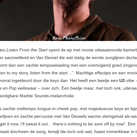
vies
Listen From the Start
opent de ep met mooie uitwaaierende kamerb
er aanzwellend en Van Dessel die wat statig de eerste songlijnen decla
 komt dan een zachte tempowisseling met een overtuigend goed zingen
sten to my story, listen from the start…”. Machtige effectjes en een mo
 vooral ingekleurd door die keys dan. Het heeft een beetje een
U2
-vibe –
a
en
Pop
weliswaar – over zich. Een beetje maar, met toch ook, uiteraa
avolgbare Marble Sounds-melancholie.
s zachte midtempo
tongue-in-cheek
pop, met majestueuze keys en bijzo
aarlijnen en zachte percussie met Van Dessels warme stemgeluid als w
 get it now, I’ll sweat it out… there’s nothing to be sure off by now”. Ee
 waait doorheen de song, terwijl die toch ook wat, haast onmerkbaar in t