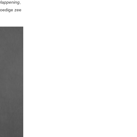
Happening
,
loedige zee