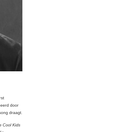
rst
deerd door
 song draagt.
 Cool Kids