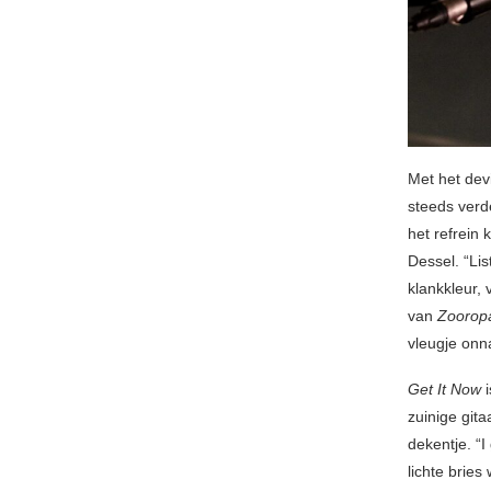
Met het de
steeds verd
het refrein
Dessel. “Li
klankkleur,
van
Zoorop
vleugje onn
Get It Now
i
zuinige git
dekentje. “I
lichte bries