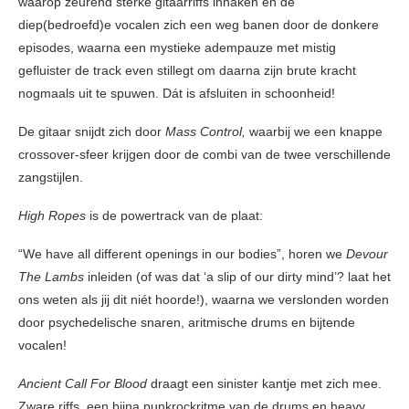
waarop zeurend sterke gitaarriffs inhaken en de
diep(bedroefd)e vocalen zich een weg banen door de donkere
episodes, waarna een mystieke adempauze met mistig
gefluister de track even stillegt om daarna zijn brute kracht
nogmaals uit te spuwen. Dát is afsluiten in schoonheid!
De gitaar snijdt zich door
Mass Control,
waarbij we een knappe
crossover-sfeer krijgen door de combi van de twee verschillende
zangstijlen.
High Ropes
is de powertrack van de plaat:
“We have all different openings in our bodies”, horen we
Devour
The Lambs
inleiden (of was dat ‘a slip of our dirty mind’? laat het
ons weten als jij dit niét hoorde!), waarna we verslonden worden
door psychedelische snaren, aritmische drums en bijtende
vocalen!
Ancient Call For Blood
draagt een sinister kantje met zich mee.
Zware riffs, een bijna punkrockritme van de drums en heavy