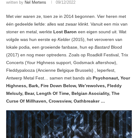
written by
Nel Mertens
09/12/2022
Met vier waren ze, toen ze in 2014 begonnen. Vier heren met
één gedeelde liefde: alles wat zwaar klinkt. Vanuit een mix van
stoner en metal, werkte
Lost Baron
een eigen sound uit. Wat
volgde was hun eerste ep
Kelder
(2015), het veroveren van
lokale podia, een groeiende fanbase, hun ep
Bastard
Blood
(2017) en nog meer optredens. Zoals op Roadkill Festival, Trix
Concerts (Your Highness support, Godsmack aftershow),
Fleddypalooza (Ancienne Belgique Brussels) , Ieperfest,
Antwerp Metal Fest… samen met bands als
Psychonaut, Your
Highness, Bark, Fire Down Below, We’rewolves, Fleddy
Melculy, Bear, Length Of Time, Belgian Asociality, The
Curse Of Millhaven, Crowsview, Oathbreaker …