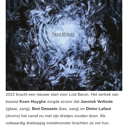
2022 bracht een nieuwe start voor Lost Baron. Het vertrek van
bassist
Koen Huyghe
zorgde ervoor dat
Jannick Verlinde
(gitaar, zang),
Bert Dewaele
(bas, zang) en
Dieter Lafaut
(drums) het vanaf nu met zijn drietjes zouden doen. Als
volwaardig driekoppig metalmonster brachten ze net hun