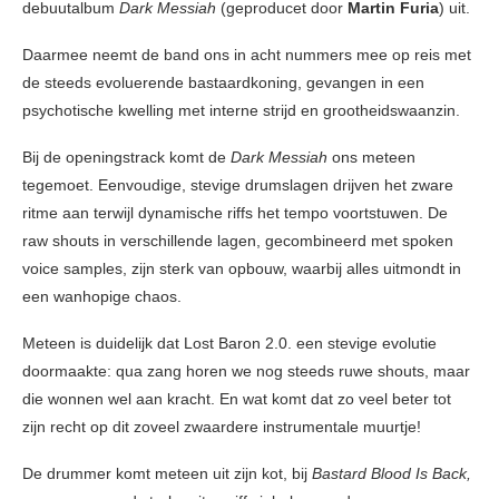
debuutalbum
Dark Messiah
(geproducet door
Martin Furia
) uit.
Daarmee neemt de band ons in acht nummers mee op reis met
de steeds evoluerende bastaardkoning, gevangen in een
psychotische kwelling met interne strijd en grootheidswaanzin.
Bij de openingstrack komt de
Dark Messiah
ons meteen
tegemoet. Eenvoudige, stevige drumslagen drijven het zware
ritme aan terwijl dynamische riffs het tempo voortstuwen. De
raw shouts in verschillende lagen, gecombineerd met spoken
voice samples, zijn sterk van opbouw, waarbij alles uitmondt in
een wanhopige chaos.
Meteen is duidelijk dat Lost Baron 2.0. een stevige evolutie
doormaakte: qua zang horen we nog steeds ruwe shouts, maar
die wonnen wel aan kracht. En wat komt dat zo veel beter tot
zijn recht op dit zoveel zwaardere instrumentale muurtje!
De drummer komt meteen uit zijn kot, bij
Bastard Blood Is Back,