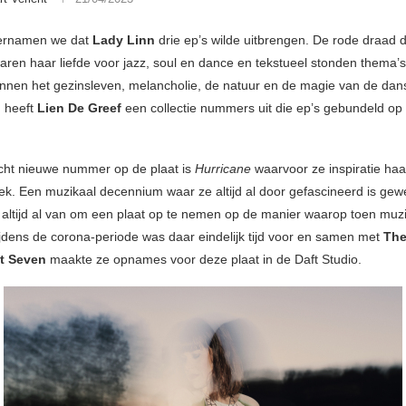
vernamen we dat
Lady Linn
drie ep’s wilde uitbrengen. De rode draad
aren haar liefde voor jazz, soul en dance en tekstueel stonden thema’s
innen het gezinsleven, melancholie, de natuur en de magie van de dan
u heeft
Lien De Greef
een collectie nummers uit die ep’s gebundeld op
cht nieuwe nummer op de plaat is
Hurricane
waarvoor ze inspiratie haal
iek. Een muzikaal decennium waar ze altijd al door gefascineerd is gew
altijd al van om een plaat op te nemen op de manier waarop toen muz
jdens de corona-periode was daar eindelijk tijd voor en samen met
Th
t Seven
maakte ze opnames voor deze plaat in de Daft Studio.