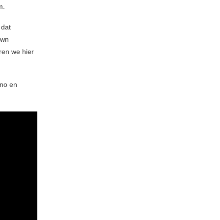
m.
 dat
own
ren we hier
ano en