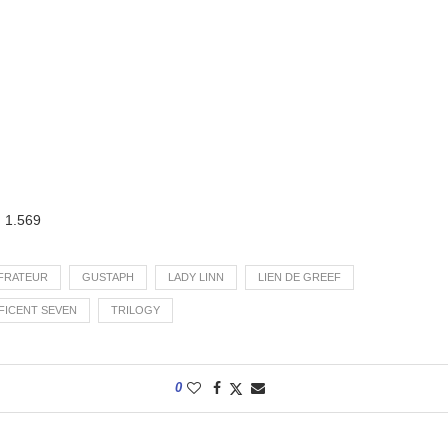
:
1.569
FRATEUR
GUSTAPH
LADY LINN
LIEN DE GREEF
FICENT SEVEN
TRILOGY
0