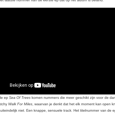
het laatste nummer van de eerste ep dat op het album is beland.
ede ep
Sea Of Trees
komen nummers die meer geschikt zijn voor de dan
atchy
Walk For Miles
, waarvan je denkt dat het elk moment kan open k
uiteindelijk niet. Een knappe, sensuele track. Het titelnummer van de e