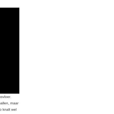
svloer.
nallen, maar
p knalt wel