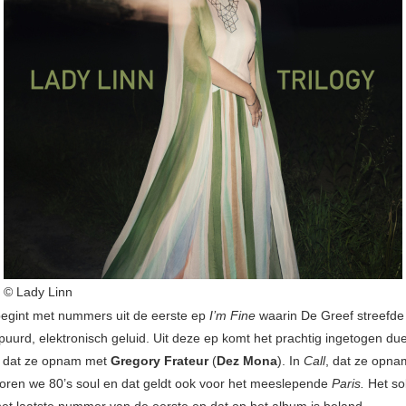
© Lady Linn
egint met nummers uit de eerste ep
I’m Fine
waarin De Greef streefde
puurd, elektronisch geluid. Uit deze ep komt het prachtig ingetogen du
r dat ze opnam met
Gregory Frateur
(
Dez Mona
). In
Call
, dat ze opna
horen we 80’s soul en dat geldt ook voor het meeslepende
Paris.
Het s