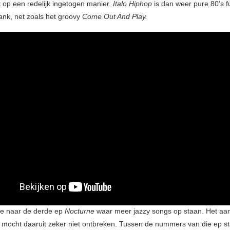
t op een redelijk ingetogen manier.
Italo Hiphop
is dan weer pure 80’s f
ank, net zoals het groovy
Come Out And Play.
e naar de derde ep
Nocturne
waar meer jazzy songs op staan. Het aan
 mocht daaruit zeker niet ontbreken. Tussen de nummers van die ep st