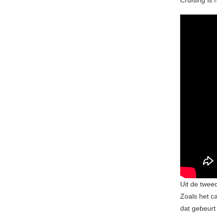
Cruising
is 
Uit de twe
Zoals het c
dat gebeurt 