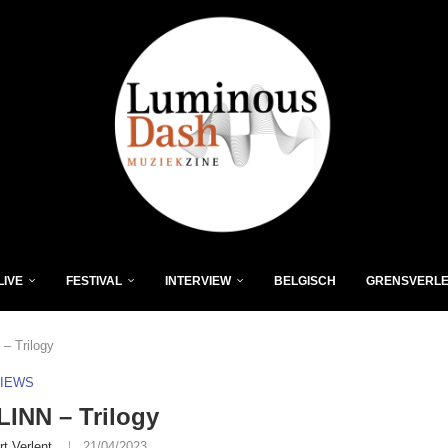
LIVE
FESTIVAL
INTERVIEW
BELGISCH
GRENSVERL
– Trilogy
VIEWS
INN – Trilogy
rt Verlent
21/04/2023