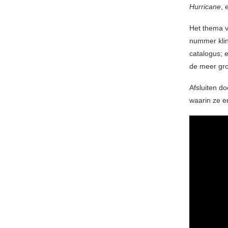
Hurricane
, 
Het thema 
nummer kli
catalogus; 
de meer gro
Afsluiten d
waarin ze e