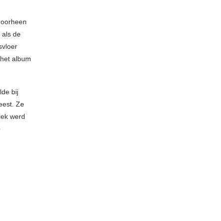
 doorheen
 als de
svloer
 het album
de bij
eest. Ze
iek werd
e