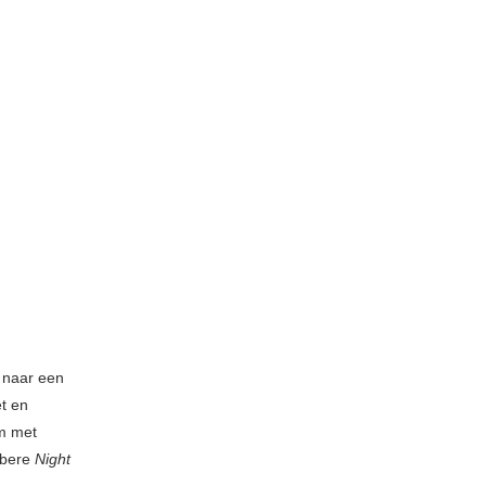
 naar een
et en
m met
obere
Night