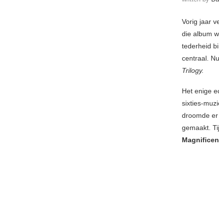
Vorig jaar 
die album w
tederheid b
centraal. N
Trilogy.
Het enige e
sixties-muz
droomde er 
gemaakt. Ti
Magnificen