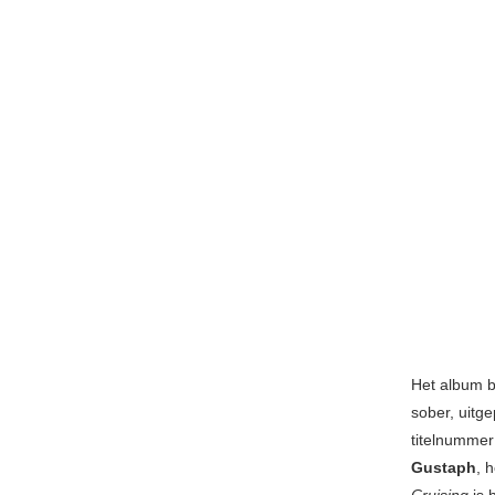
Het album b
sober, uitge
titelnumme
Gustaph
, 