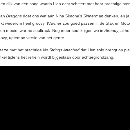
een dijk van een song waarin Lien echt schittert met haar prachtige ste
van
Dragons
doet ons wat aan Nina Simone’s
Sinnerman
denken, en ja
nkt wederom heel groovy.
Warmer
zou goed passen in de Stax en Mot
een mooie, warme soultrack. Nog meer soul krijgen we in
Already,
al ho
ovy, uptempo versie van het genre.
oet ze met het prachtige
No Strings
Attached
dat Lien solo brengt op pi
nkel tijdens het refrein wordt bijgestaan door achtergrondzang.