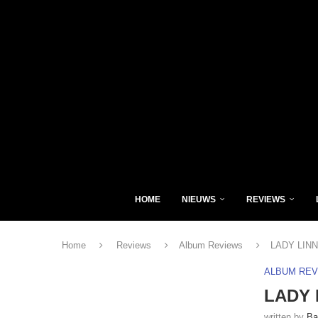
HOME
NIEUWS
REVIEWS
Home
Reviews
Album Reviews
LADY LINN 
ALBUM RE
LADY L
written by
Ba